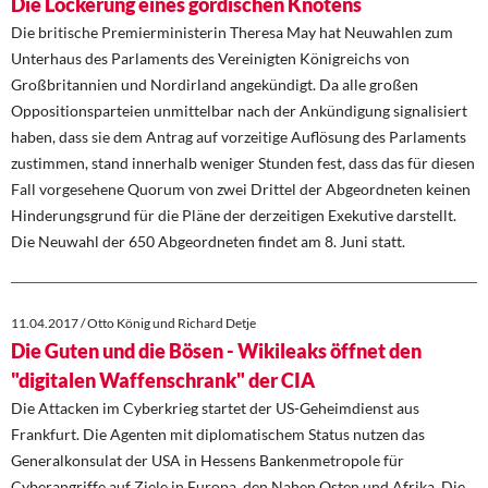
Die Lockerung eines gordischen Knotens
Die britische Premierministerin Theresa May hat Neuwahlen zum
Unterhaus des Parlaments des Vereinigten Königreichs von
Großbritannien und Nordirland angekündigt. Da alle großen
Oppositionsparteien unmittelbar nach der Ankündigung signalisiert
haben, dass sie dem Antrag auf vorzeitige Auflösung des Parlaments
zustimmen, stand innerhalb weniger Stunden fest, dass das für diesen
Fall vorgesehene Quorum von zwei Drittel der Abgeordneten keinen
Hinderungsgrund für die Pläne der derzeitigen Exekutive darstellt.
Die Neuwahl der 650 Abgeordneten findet am 8. Juni statt.
11.04.2017 / Otto König und Richard Detje
Die Guten und die Bösen - Wikileaks öffnet den
"digitalen Waffenschrank" der CIA
Die Attacken im Cyberkrieg startet der US-Geheimdienst aus
Frankfurt. Die Agenten mit diplomatischem Status nutzen das
Generalkonsulat der USA in Hessens Bankenmetropole für
Cyberangriffe auf Ziele in Europa, den Nahen Osten und Afrika. Die