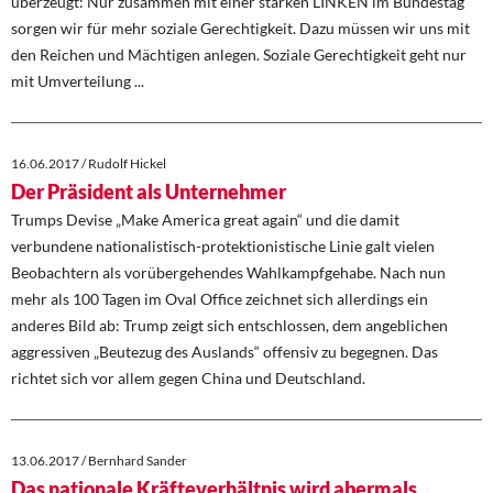
überzeugt: Nur zusammen mit einer starken LINKEN im Bundestag
sorgen wir für mehr soziale Gerechtigkeit. Dazu müssen wir uns mit
den Reichen und Mächtigen anlegen. Soziale Gerechtigkeit geht nur
mit Umverteilung ...
16.06.2017 / Rudolf Hickel
Der Präsident als Unternehmer
Trumps Devise „Make America great again“ und die damit
verbundene nationalistisch-protektionistische Linie galt vielen
Beobachtern als vorübergehendes Wahlkampfgehabe. Nach nun
mehr als 100 Tagen im Oval Office zeichnet sich allerdings ein
anderes Bild ab: Trump zeigt sich entschlossen, dem angeblichen
aggressiven „Beutezug des Auslands“ offensiv zu begegnen. Das
richtet sich vor allem gegen China und Deutschland.
13.06.2017 / Bernhard Sander
Das nationale Kräfteverhältnis wird abermals