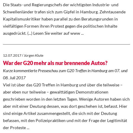
DIE LINKE
Die Staats- und Regierungschefs der wichtigsten Industrie- und
Schwellenländer trafen sich zum Gipfel in Hamburg. Zehntausende
Weitere Themen
Kapitalismuskritiker haben parallel zu den Beratungsrunden in
vielfältigen Formen ihren Protest gegen die politischen Inhalte
Memo-Gruppe
ausgedrückt. (...) Lesen Sie weiter auf www ...
Institut Solidarische Moderne
12.07.2017 / Jürgen Klute
Rosa-Luxemburg-Stiftung
War der G20 mehr als nur brennende Autos?
Kurze kommentierte Presseschau zum G20 Treffen in Hamburg am 07. und
Über mich
08. Juli 2017
Viel ist über das G20 Treffen in Hamburg und über die teilweise –
Kontakt
aber eben nur teilweise – gewalttätigen Demonstrationen
geschrieben worden in den letzten Tagen. Wenige Autoren haben sich
aber mit einer Deutung dessen, was dort geschehen ist, befasst. Hier
sind einige Artikel zusammengestellt, die sich mit der Deutung
befassen, mit den Polizeipraktiken und mit der Frage der Legitimität
der Proteste ...