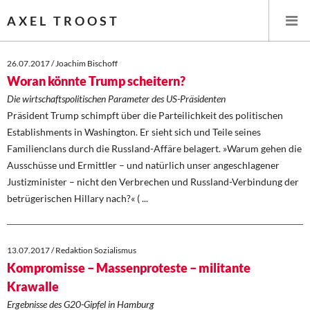
AXEL TROOST
26.07.2017 / Joachim Bischoff
Woran könnte Trump scheitern?
Startseite
Die wirtschaftspolitischen Parameter des US-Präsidenten
Präsident Trump schimpft über die Parteilichkeit des politischen
Themen
Establishments in Washington. Er sieht sich und Teile seines
Familienclans durch die Russland-Affäre belagert. »Warum gehen die
Leitlinien linker Wirtschafts- und Finanzpolitik
Ausschüsse und Ermittler – und natürlich unser angeschlagener
Justizminister – nicht den Verbrechen und Russland-Verbindung der
Wirtschaftspolitik
betrügerischen Hillary nach?« ( ...
Steuer- und Finanzpolitik
13.07.2017 / Redaktion Sozialismus
Öffentliche Infrastruktur und Daseinsvorsorge
Kompromisse – Massenproteste – militante
Krawalle
Eurokrise und Griechenland
Ergebnisse des G20-Gipfel in Hamburg