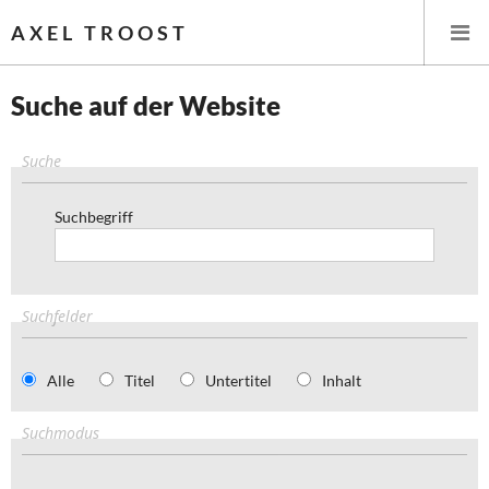
AXEL TROOST
Suche auf der Website
Startseite
Suche
Themen
Suchbegriff
Memo-Gruppe
Institut Solidarische Moderne
Suchfelder
Rosa-Luxemburg-Stiftung
Alle
Titel
Untertitel
Inhalt
Über mich
Suchmodus
Kontakt