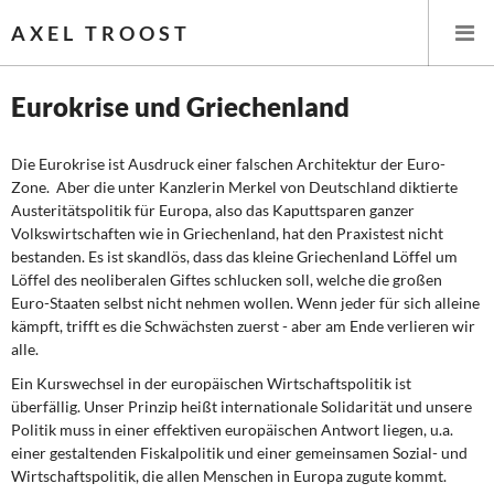
AXEL TROOST
Eurokrise und Griechenland
Startseite
Die Eurokrise ist Ausdruck einer falschen Architektur der Euro-
Zone. Aber die unter Kanzlerin Merkel von Deutschland diktierte
Themen
Austeritätspolitik für Europa, also das Kaputtsparen ganzer
Volkswirtschaften wie in Griechenland, hat den Praxistest nicht
Leitlinien linker Wirtschafts- und Finanzpolitik
bestanden. Es ist skandlös, dass das kleine Griechenland Löffel um
Löffel des neoliberalen Giftes schlucken soll, welche die großen
Euro-Staaten selbst nicht nehmen wollen. Wenn jeder für sich alleine
Wirtschaftspolitik
kämpft, trifft es die Schwächsten zuerst - aber am Ende verlieren wir
alle.
Steuer- und Finanzpolitik
Ein Kurswechsel in der europäischen Wirtschaftspolitik ist
Öffentliche Infrastruktur und Daseinsvorsorge
überfällig. Unser Prinzip heißt internationale Solidarität und unsere
Politik muss in einer effektiven europäischen Antwort liegen, u.a.
einer gestaltenden Fiskalpolitik und einer gemeinsamen Sozial- und
Eurokrise und Griechenland
Wirtschaftspolitik, die allen Menschen in Europa zugute kommt.