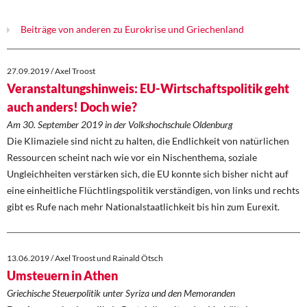
DIE LINKE
Beiträge von anderen zu Eurokrise und Griechenland
Weitere Themen
Memo-Gruppe
27.09.2019 / Axel Troost
Veranstaltungshinweis: EU-Wirtschaftspolitik geht
Institut Solidarische Moderne
auch anders! Doch wie?
Am 30. September 2019 in der Volkshochschule Oldenburg
Rosa-Luxemburg-Stiftung
Die Klimaziele sind nicht zu halten, die Endlichkeit von natürlichen
Ressourcen scheint nach wie vor ein Nischenthema, soziale
Über mich
Ungleichheiten verstärken sich, die EU konnte sich bisher nicht auf
eine einheitliche Flüchtlingspolitik verständigen, von links und rechts
Kontakt
gibt es Rufe nach mehr Nationalstaatlichkeit bis hin zum Eurexit.
13.06.2019 / Axel Troost und Rainald Ötsch
Umsteuern in Athen
Griechische Steuerpolitik unter Syriza und den Memoranden