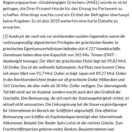
Regierungspartner »Unabhängigen Griechen« (ANEL) würde es nicht
gelingen, die Drei-Prozent-Hürde für den Einzug ins Parlament zu
schaffen. Allerdings machte rund ein Drittel der Befragten überhaupt
keine Angaben. Es ist also 2019 weiterhin eine harte Debatte zu
erwarten.
[1] Ausdruck der nach wie vor existierenden sozialen Gegensätze waren die
verfassungsmäßig abgesicherten Privilegien der griechischen Reeder. In
griechischen Eigentumsverhältnissen befinden sich 4.727 Handelsschiffe.
Gemeinsam haben diese eine Kapazität von 365 Mio. Tonnen (DWT -
deadweight tonnage). Der Wert der griechischen Flotte liegt bei 99,82 Mrd.
US-Dollar. Das ist der weltweite Spitzenplatz. Auf Platz zwei kommt China
mit einem Wert von 91,7 Mrd. Dollar, es folgt Japan mit 89,27 Mrd. Dollar.
In den Reichtumsberichten finden wir elf griechische Dollar-Milliardäre und
565 Griechen, die über mehr als 30 Mio. Dollar verfügen. Der überwiegende
Teil lebt nicht nur im Ausland, sondern macht auch dort den Großteil der
Geschäfte. Eine Besteuerung, die sich nach der Staatsangehörigkeit richtet, ist
aktuell nicht umzusetzen. Die Linksregierung hat die Steuervergünstigungen
für Unternehmen im Bereich der Schifffahrt abgeschafft. Eine effektive
Besteuerung von Schiffen als Kapitalanlagen benötigt aber internationale
Abkommen. Beispiel: Der Reeder Spiro Latsis ist der reichste Grieche. Zum
Frachtschiffimperium gehören weiter Banken, Bauunternehmen und