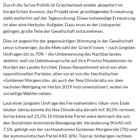
Durch die Syriza-Politik ist Griechenland wieder akzeptiert im
bürgerlichen Kosmos, das Projekt einer grundlegenden Erneuerung
steht weiterhin auf der Tagesordnung. Diese notwendige Erneuerung
ist aber eine Herkules-Aufgabe. Dazu muss es der Linkspartei
gelingen, große Teile der Gesellschaft mitzunehmen.
Dies ist angesichts der gegenwärtigen Stimmung in der Gesellschaft
umso schwieriger, da die Mehrzahl der Griech*innen – nach jüngsten
Umfragen bis zu 70% – die Umbenennung des Nachbarlandes
ablehnt, weil sie Gebietsansprüche auf ihre Provinz Mazedonien im
Norden des Landes fürchtet. Dieses Ressentiment wird von allen
oppositionellen Parteien, allen voran von der faschistischen
»Goldenen Morgenröte«, als auch der Nea Dimokratia vor dem
nächsten Wahlgang im Herbst 2019 instrumentalisiert, wobei sie
vorzeitige Wahlen setzen.
Laut einer jüngsten Umfrage des Fernsehsenders »Skai« vom Ende
letzten Jahres könnte die Nea Dimokratia derzeit mit 30,5% rechnen,
Syriza käme auf 21,5%. Drittstärkste Partei wäre demnach die von
den Sozialisten dominierte Bewegung der Veränderung (KinAl) mit
7,5%, gefolgt von der rechtsextremen Goldenen Morgenröte (7%) und
der kommunistischen Partei KKE (6%). Tsipras’ bisherigen rechtem