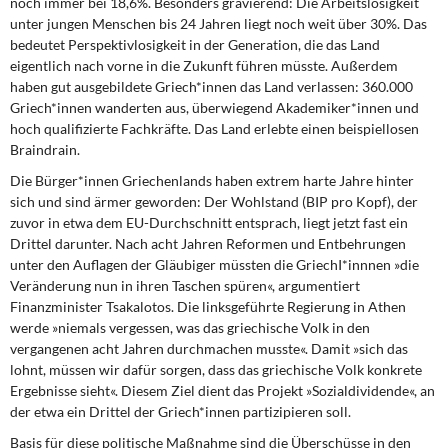
noch immer bei 18,6%. Besonders gravierend: Die Arbeitslosigkeit
unter jungen Menschen bis 24 Jahren liegt noch weit über 30%. Das
bedeutet Perspektivlosigkeit in der Generation, die das Land
eigentlich nach vorne in die Zukunft führen müsste. Außerdem
haben gut ausgebildete Griech*innen das Land verlassen: 360.000
Griech*innen wanderten aus, überwiegend Akademiker*innen und
hoch qualifizierte Fachkräfte. Das Land erlebte einen beispiellosen
Braindrain.
Die Bürger*innen Griechenlands haben extrem harte Jahre hinter
sich und sind ärmer geworden: Der Wohlstand (BIP pro Kopf), der
zuvor in etwa dem EU-Durchschnitt entsprach, liegt jetzt fast ein
Drittel darunter. Nach acht Jahren Reformen und Entbehrungen
unter den Auflagen der Gläubiger müssten die GriechI*innnen »die
Veränderung nun in ihren Taschen spüren«, argumentiert
Finanzminister Tsakalotos. Die linksgeführte Regierung in Athen
werde »niemals vergessen, was das griechische Volk in den
vergangenen acht Jahren durchmachen musste«. Damit »sich das
lohnt, müssen wir dafür sorgen, dass das griechische Volk konkrete
Ergebnisse sieht«. Diesem Ziel dient das Projekt »Sozialdividende«, an
der etwa ein Drittel der Griech*innen partizipieren soll.
Basis für diese politische Maßnahme sind die Überschüsse in den