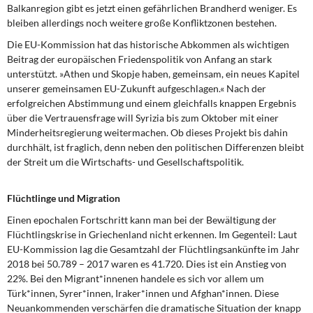
Balkanregion gibt es jetzt einen gefährlichen Brandherd weniger. Es
bleiben allerdings noch weitere große Konfliktzonen bestehen.
Die EU-Kommission hat das historische Abkommen
als wichtigen
Beitrag der europäischen Friedenspolitik von Anfang an stark
unterstützt. »Athen und Skopje haben, gemeinsam, ein neues Kapitel
unserer gemeinsamen EU-Zukunft aufgeschlagen.« Nach der
erfolgreichen Abstimmung und einem gleichfalls knappen Ergebnis
über die Vertrauensfrage will Syrizia bis zum Oktober mit einer
Minderheitsregierung weitermachen. Ob dieses Projekt bis dahin
durchhält, ist fraglich, denn neben den politischen Differenzen bleibt
der Streit um die Wirtschafts- und Gesellschaftspolitik.
Flüchtlinge und Migration
Einen epochalen Fortschritt kann man bei der Bewältigung der
Flüchtlingskrise in Griechenland nicht erkennen. Im Gegenteil: Laut
EU-Kommission lag die Gesamtzahl der Flüchtlingsankünfte im Jahr
2018 bei 50.789 – 2017 waren es 41.720. Dies ist ein Anstieg von
22%. Bei den Migrant*innenen handele es sich vor allem um
Türk*innen, Syrer*innen, Iraker*innen und Afghan*innen. Diese
Neuankommenden verschärfen die dramatische Situation der knapp