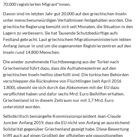
70.000 registrierten Migrant*innen.
Davon sind im letzten Jahr gut 20.000 auf den griechischen Inseln
unter menschenunwürdigen Verhältnissen festgehalten worden. Die
griechische Regierung bemüht sich seit Monaten, die Situation in den
Lagern zu verbessern. Sie hat Tausende Schutzbedürftige aufs
Festland gebracht. Laut griechischem Migrationsministerium lebten
Anfang Januar in und um die sogenannten Registrierzentren auf den
Inseln rund 14.800 Menschen.
Die wieder zunehmende Fluchtbewegung aus der Türkei nach
Griechenland führt dazu, dass die Aufnahmezentren auf den
griechischen Inseln heillos überfüllt sind. Die türkischen Behörden
verschleppen die Rücknahme von Flüchtlingen (seit April 2016
1.800), obwohl sie sich durch das Abkommen mit der EU dazu
verpflichtet haben und dafür sechs Mrd. Euro Beihilfen erhalten.
Griechenland ist in diesem Zeitraum nur mit 1,7 Mrd. Euro
unterstützt worden.
Selbstkritisch bemängelte Kommissionspräsident Jean-Claude
Juncker Anfang 2019, dass die EU nicht von Anfang an ausreichend
Solidarität gegenüber Griechenland gezeigt habe. Diese Bewertung
trifft auch auf einen Großteil der offiziellen wie oppositionellen