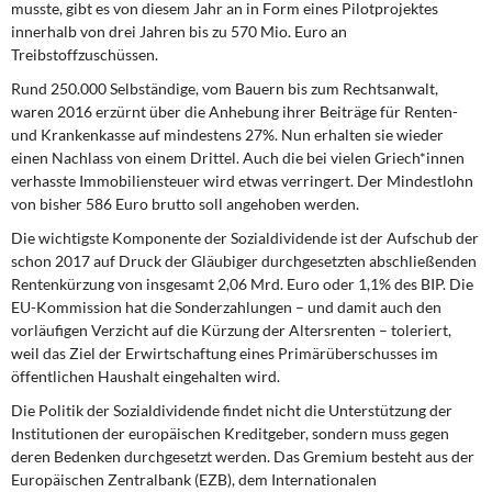
musste, gibt es von diesem Jahr an in Form eines Pilotprojektes
innerhalb von drei Jahren bis zu 570 Mio. Euro an
Treibstoffzuschüssen.
Rund 250.000 Selbständige, vom Bauern
bis zum Rechtsanwalt,
waren 2016 erzürnt über die Anhebung ihrer Beiträge für Renten-
und Krankenkasse auf mindestens 27%. Nun erhalten sie wieder
einen Nachlass von einem Drittel. Auch die bei vielen Griech*innen
verhasste Immobiliensteuer wird etwas verringert. Der Mindestlohn
von bisher 586 Euro brutto soll angehoben werden.
Die wichtigste Komponente der Sozialdividende ist der Aufschub der
schon 2017 auf Druck der Gläubiger durchgesetzten abschließenden
Rentenkürzung von insgesamt 2,06 Mrd. Euro oder 1,1% des BIP. Die
EU-Kommission hat die Sonderzahlungen – und damit auch den
vorläufigen Verzicht auf die Kürzung der Altersrenten – toleriert,
weil das Ziel der Erwirtschaftung eines Primärüberschusses im
öffentlichen Haushalt eingehalten wird.
Die Politik der Sozialdividende findet nicht die Unterstützung der
Institutionen der europäischen Kreditgeber, sondern muss gegen
deren Bedenken durchgesetzt werden. Das Gremium besteht aus der
Europäischen Zentralbank (EZB), dem Internationalen