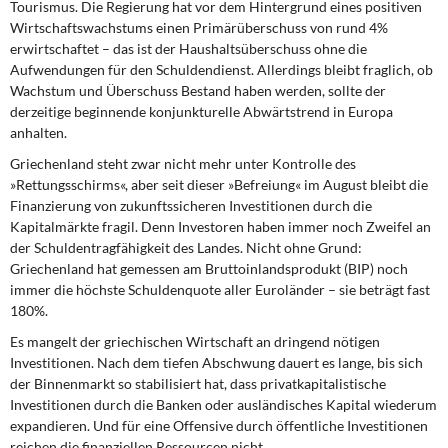
Tourismus. Die Regierung hat vor dem Hintergrund eines positiven
Wirtschaftswachstums einen Primärüberschuss von rund 4%
erwirtschaftet – das ist der Haushaltsüberschuss ohne die
Aufwendungen für den Schuldendienst. Allerdings bleibt fraglich, ob
Wachstum und Überschuss Bestand haben werden, sollte der
derzeitige beginnende konjunkturelle Abwärtstrend in Europa
anhalten.
Griechenland steht zwar nicht mehr unter
Kontrolle des
»Rettungsschirms«, aber seit dieser »Befreiung« im August bleibt die
Finanzierung von zukunftssicheren Investitionen durch die
Kapitalmärkte fragil. Denn Investoren haben immer noch Zweifel an
der Schuldentragfähigkeit des Landes. Nicht ohne Grund:
Griechenland hat gemessen am Bruttoinlandsprodukt (BIP) noch
immer die höchste Schuldenquote aller Euroländer – sie beträgt fast
180%.
Es mangelt der griechischen Wirtschaft
an dringend nötigen
Investitionen. Nach dem tiefen Abschwung dauert es lange, bis sich
der Binnenmarkt so stabilisiert hat, dass privatkapitalistische
Investitionen durch die Banken oder ausländisches Kapital wiederum
expandieren. Und für eine Offensive durch öffentliche Investitionen
reichen die finanziellen Ressourcen nicht.