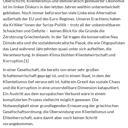
Oberschicht, Klientelismus und demokratisch gesteuerter Ökonomie
ist im linken Diskurs in den letzten Jahren weithin unterentwickelt
geblieben. Noch immer befürworten viele Linke eine Alternative
außerhalb der EU und des Euro-Regimes. Unseres Erachtens haben
die Kritiker*innen der Syriza-Politik – trotz all der unbestreitbaren
Schwächen und Defizite – keinen Blick für die Gründe die
Zerstörung Griechenlands: In der Tat tragen die konservative Nea
Dimokratia und die sozialdemokratische Pasok, die wie Oligopolisten
das Land während Jahrzehnten quasi unter sich aufteilten, die
Verantwortung. In diesem Klima blühten Klientelwirtschaft und
Korruption.[1]
In einer Gesellschaft, die bereits
von einer sehr großen
Schattenwirtschaft geprägt ist, und in einem Staat, in dem der
Klientelismus tief verwurzelt ist, hätte ein Grexit das soziale Chaos
und die Korruption in eine unvorstellbare Dimension katapultiert.
Ein Austritt aus dem europäischen Verbund wäre in einem
komplizierten Prozess vielleicht möglich gewesen. Die
Notwendigkeit einer grundlegenden Erneuerung der griechischen
Gesellschaftsordnung, die Überwindung von Klientelismus und
Elitenherrschaft, wäre damit aber noch keinen Schritt
vorangekommen.