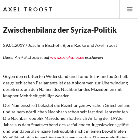
AXEL TROOST
Zwischenbilanz der Syriza-Politik
Startseite
29.01.2019 / Joachim Bischoff, Björn Radke und Axel Troost
Themen
Dieser Artikel ist zuerst auf
www.sozialismus.de
erschienen
_______________________________
Leitlinien linker Wirtschafts- und Finanzpolitik
Gegen den erbitterten Widerstand und Tumulte in- und außerhalb
des griechischen Parlaments ist das Abkommen zur Überwindung
Wirtschaftspolitik
des Streits um den Namen des Nachbarlandes Mazedonien mit
knapper Mehrheit gebilligt worden.
Steuer- und Finanzpolitik
Der Namensstreit belastet die Beziehungen zwischen Griechenland
und seinem nördlichen Nachbarn schon seit fast drei Jahrzehnten.
Öffentliche Infrastruktur und Daseinsvorsorge
Die Nachbarrepublik Mazedonien hatte sich Anfang der 1990er
Jahre aus dem Staatsverband des zerfallenden Jugoslawiens gelöst
Eurokrise und Griechenland
und war dabei als einzige Teilrepublik nicht in einen bewaffneten
Konflikt mit den benachbarten Serben geraten. Ein vermeintlicher