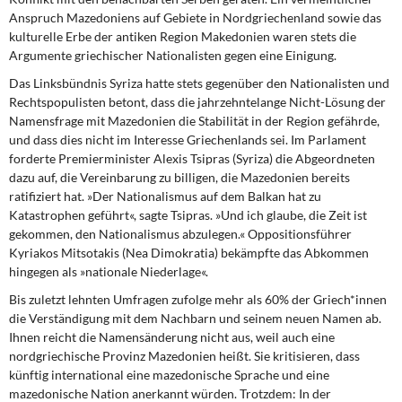
DIE LINKE
Anspruch Mazedoniens auf Gebiete in Nordgriechenland sowie das
kulturelle Erbe der antiken Region Makedonien waren stets die
Weitere Themen
Argumente griechischer Nationalisten gegen eine Einigung.
Das Linksbündnis Syriza hatte stets gegenüber den Nationalisten und
Memo-Gruppe
Rechtspopulisten betont, dass die jahrzehntelange Nicht-Lösung der
Namensfrage mit Mazedonien die Stabilität in der Region gefährde,
Institut Solidarische Moderne
und dass dies nicht im Interesse Griechenlands sei. Im Parlament
forderte Premierminister Alexis Tsipras (Syriza) die Abgeordneten
dazu auf, die Vereinbarung zu billigen, die Mazedonien bereits
Rosa-Luxemburg-Stiftung
ratifiziert hat. »Der Nationalismus auf dem Balkan hat zu
Katastrophen geführt«, sagte Tsipras. »Und ich glaube, die Zeit ist
Über mich
gekommen, den Nationalismus abzulegen.« Oppositionsführer
Kyriakos Mitsotakis (Nea Dimokratia) bekämpfte das Abkommen
Kontakt
hingegen als »nationale Niederlage«.
Bis zuletzt lehnten Umfragen zufolge mehr als 60% der Griech*innen
die Verständigung mit dem Nachbarn und seinem neuen Namen ab.
Ihnen reicht die Namensänderung nicht aus, weil auch eine
nordgriechische Provinz Mazedonien heißt. Sie kritisieren, dass
künftig international eine mazedonische Sprache und eine
mazedonische Nation anerkannt würden. Trotzdem: In der