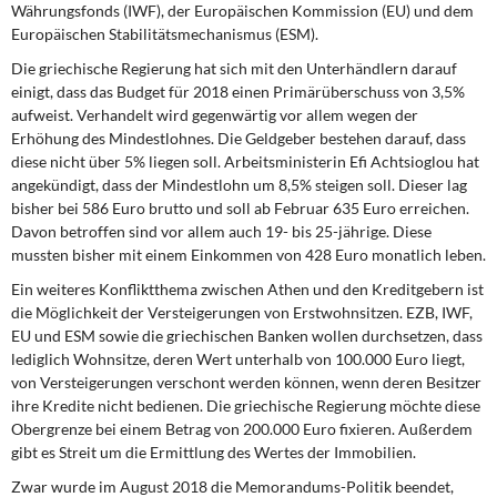
Währungsfonds (IWF), der Europäischen Kommission (EU) und dem
Europäischen Stabilitätsmechanismus (ESM).
Die griechische Regierung hat sich mit den Unterhändlern darauf
einigt, dass das Budget für 2018 einen Primärüberschuss von 3,5%
aufweist. Verhandelt wird gegenwärtig vor allem wegen der
Erhöhung des Mindestlohnes. Die Geldgeber bestehen darauf, dass
diese nicht über 5% liegen soll. Arbeitsministerin Efi Achtsioglou hat
angekündigt, dass der Mindestlohn um 8,5% steigen soll. Dieser lag
bisher bei 586 Euro brutto und soll ab Februar 635 Euro erreichen.
Davon betroffen sind vor allem auch 19- bis 25-jährige. Diese
mussten bisher mit einem Einkommen von 428 Euro monatlich leben.
Ein weiteres Konfliktthema zwischen Athen und den Kreditgebern ist
die Möglichkeit der Versteigerungen von Erstwohnsitzen. EZB, IWF,
EU und ESM sowie die griechischen Banken wollen durchsetzen, dass
lediglich Wohnsitze, deren Wert unterhalb von 100.000 Euro liegt,
von Versteigerungen verschont werden können, wenn deren Besitzer
ihre Kredite nicht bedienen. Die griechische Regierung möchte diese
Obergrenze bei einem Betrag von 200.000 Euro fixieren. Außerdem
gibt es Streit um die Ermittlung des Wertes der Immobilien.
Zwar wurde im August 2018 die Memorandums-Politik
beendet,