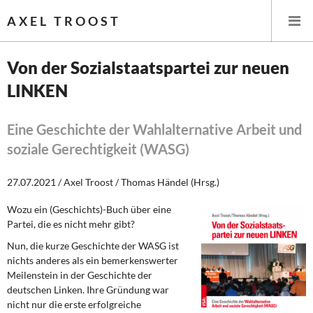
AXEL TROOST
Von der Sozialstaatspartei zur neuen
LINKEN
Startseite
Themen
Eine Geschichte der Wahlalternative Arbeit und
soziale Gerechtigkeit (WASG)
Leitlinien linker Wirtschafts- und Finanzpolitik
27.07.2021 / Axel Troost / Thomas Händel (Hrsg.)
Wirtschaftspolitik
Wozu ein (Geschichts)-Buch über eine
Partei, die es nicht mehr gibt?
Steuer- und Finanzpolitik
Nun, die kurze Geschichte der WASG ist
Öffentliche Infrastruktur und Daseinsvorsorge
nichts anderes als ein bemerkenswerter
Meilenstein in der Geschichte der
Eurokrise und Griechenland
deutschen Linken. Ihre Gründung war
nicht nur die erste erfolgreiche