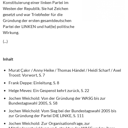
Konstituierung einer linken Partei im
DIE LINKE
Westen der Republik. Sie hat Zeichen
gesetzt und war Triebfeder für die
Weitere Themen
Gründung der ersten gesamtdeutschen
Partei der LINKEN und hat(te) politische
Memo-Gruppe
Wirkung.
(...)
Institut Solidarische Moderne
Rosa-Luxemburg-Stiftung
Inhalt
Murat Çakır / Anny Heike / Thomas Händel / Heidi Scharf / Axel
Über mich
Troost: Vorwort, S. 7
Frank Deppe: Einleitung, S. 8
Kontakt
Helge Meves: Ein Gespenst kehrt zurück, S. 22
Jochen Weichold: Von der Gründung der WASG bis zur
Bundestagswahl 2005, S. 58
Jochen Weichold: Vom Sieg bei der Bundestagswahl 2005 bis
zur Gründung der Partei DIE LINKE, S. 111
Jochen Weichold: Zur Organisationsfrage, zur