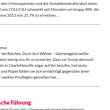
 den Unionsparteien und der Sozialdemokratie lässt einen
il von CDU/CSU schwankt seit Monaten um knapp 40%, die
von 2013 von 25,7% zu erreichen ...
smus
r die Reichen. Doch ihre Wähler – überwiegend weiße
aben wenig von ihr zu erwarten. Dass sie Trump dennoch
s in Charlottesville sogar auf ihn berufen, hat einen
nd Rüpel fühlen sie sich ermächtigt gegenüber jener
r weißen Privilegien gestoßen hat ...
ische Führung
ent Trump den Chinesen mit einem Handelskrieg.