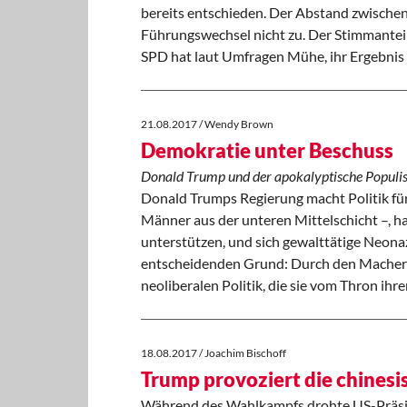
bereits entschieden. Der Abstand zwischen
Führungswechsel nicht zu. Der Stimmante
SPD hat laut Umfragen Mühe, ihr Ergebnis 
21.08.2017 / Wendy Brown
Demokratie unter Beschuss
Donald Trump und der apokalyptische Populi
Donald Trumps Regierung macht Politik fü
Männer aus der unteren Mittelschicht –, h
unterstützen, und sich gewalttätige Neonazi
entscheidenden Grund: Durch den Macher u
neoliberalen Politik, die sie vom Thron ihre
18.08.2017 / Joachim Bischoff
Trump provoziert die chines
Während des Wahlkampfs drohte US-Präsid