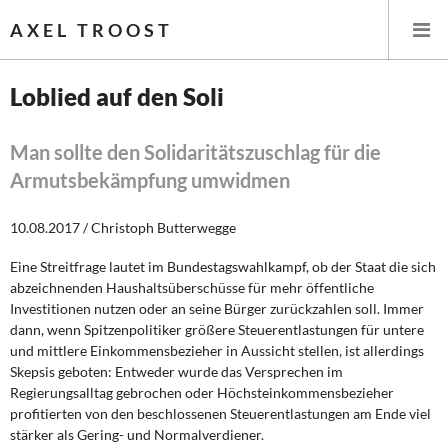
AXEL TROOST
Loblied auf den Soli
Startseite
Man sollte den Solidaritätszuschlag für die
Armutsbekämpfung umwidmen
Themen
10.08.2017 / Christoph Butterwegge
Leitlinien linker Wirtschafts- und Finanzpolitik
Eine Streitfrage lautet im Bundestagswahlkampf, ob der Staat die sich
Wirtschaftspolitik
abzeichnenden Haushaltsüberschüsse für mehr öffentliche
Investitionen nutzen oder an seine Bürger zurückzahlen soll. Immer
Steuer- und Finanzpolitik
dann, wenn Spitzenpolitiker größere Steuerentlastungen für untere
und mittlere Einkommensbezieher in Aussicht stellen, ist allerdings
Öffentliche Infrastruktur und Daseinsvorsorge
Skepsis geboten: Entweder wurde das Versprechen im
Regierungsalltag gebrochen oder Höchsteinkommensbezieher
Eurokrise und Griechenland
profitierten von den beschlossenen Steuerentlastungen am Ende viel
stärker als Gering- und Normalverdiener.