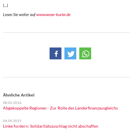
DIE LINKE
(...)
Lesen Sie weiter auf
www.weser-kurier.de
Weitere Themen
Memo-Gruppe
Institut Solidarische Moderne
Rosa-Luxemburg-Stiftung
Über mich
Kontakt
Ähnliche Artikel
08.02.2016
Abgekoppelte Regionen - Zur Rolle des Länderfinanzausgleichs
04.09.2015
Linke fordern: Solidaritätszuschlag nicht abschaffen