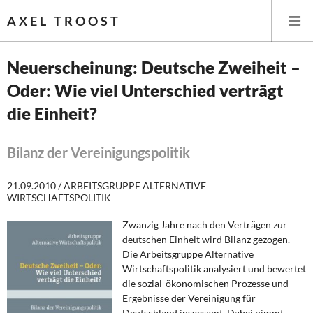
AXEL TROOST
Neuerscheinung: Deutsche Zweiheit –
Oder: Wie viel Unterschied verträgt
Startseite
die Einheit?
Themen
Bilanz der Vereinigungspolitik
Leitlinien linker Wirtschafts- und Finanzpolitik
21.09.2010 / ARBEITSGRUPPE ALTERNATIVE
Wirtschaftspolitik
WIRTSCHAFTSPOLITIK
Zwanzig Jahre nach den Verträgen zur
Steuer- und Finanzpolitik
deutschen Einheit wird Bilanz gezogen.
Die Arbeitsgruppe Alternative
Öffentliche Infrastruktur und Daseinsvorsorge
Wirtschaftspolitik analysiert und bewertet
die sozial-ökonomischen Prozesse und
Eurokrise und Griechenland
Ergebnisse der Vereinigung für
Deutschland insgesamt. Dabei nimmt