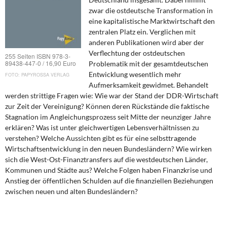
DIE LINKE
zwar die ostdeutsche Transformation in
eine kapitalistische Marktwirtschaft den
Weitere Themen
zentralen Platz ein. Verglichen mit
anderen Publikationen wird aber der
Memo-Gruppe
Verflechtung der ostdeutschen
255 Seiten ISBN 978-3-
89438-447-0 / 16,90 Euro
Problematik mit der gesamtdeutschen
Entwicklung wesentlich mehr
PAPYROSSA VERLAG
Institut Solidarische Moderne
Aufmerksamkeit gewidmet. Behandelt
werden strittige Fragen wie: Wie war der Stand der DDR-Wirtschaft
Rosa-Luxemburg-Stiftung
zur Zeit der Vereinigung? Können deren Rückstände die faktische
Stagnation im Angleichungsprozess seit Mitte der neunziger Jahre
Über mich
erklären? Was ist unter gleichwertigen Lebensverhältnissen zu
verstehen? Welche Aussichten gibt es für eine selbsttragende
Wirtschaftsentwicklung in den neuen Bundesländern? Wie wirken
Kontakt
sich die West-Ost-Finanztransfers auf die westdeutschen Länder,
Kommunen und Städte aus? Welche Folgen haben Finanzkrise und
Anstieg der öffentlichen Schulden auf die finanziellen Beziehungen
zwischen neuen und alten Bundesländern?