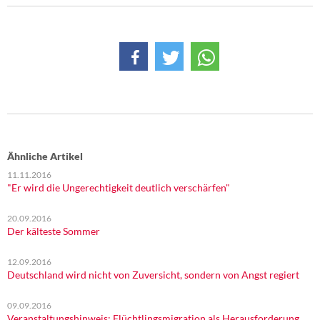
DIE LINKE
Weitere Themen
Memo-Gruppe
Institut Solidarische Moderne
Rosa-Luxemburg-Stiftung
Ähnliche Artikel
11.11.2016
Über mich
"Er wird die Ungerechtigkeit deutlich verschärfen"
Kontakt
20.09.2016
Der kälteste Sommer
12.09.2016
Deutschland wird nicht von Zuversicht, sondern von Angst regiert
09.09.2016
Veranstaltungshinweis: Flüchtlingsmigration als Herausforderung