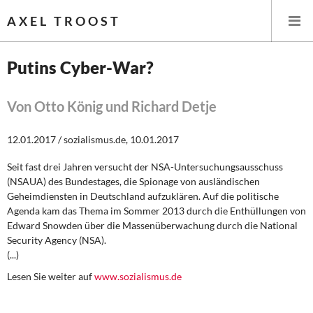
AXEL TROOST
Putins Cyber-War?
Startseite
Von Otto König und Richard Detje
Themen
12.01.2017 / sozialismus.de, 10.01.2017
Leitlinien linker Wirtschafts- und Finanzpolitik
Seit fast drei Jahren versucht der NSA-Untersuchungsausschuss
(NSAUA) des Bundestages, die Spionage von ausländischen
Wirtschaftspolitik
Geheimdiensten in Deutschland aufzuklären. Auf die politische
Agenda kam das Thema im Sommer 2013 durch die Enthüllungen von
Steuer- und Finanzpolitik
Edward Snowden über die Massenüberwachung durch die National
Security Agency (NSA).
(...)
Öffentliche Infrastruktur und Daseinsvorsorge
Lesen Sie weiter auf
www.sozialismus.de
Eurokrise und Griechenland