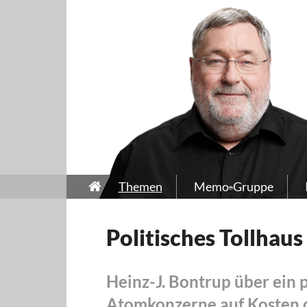
Themen
Memo-Gruppe
Politisches Tollhaus
Heinz-J. Bontrup über ein 
Atomkonzerne auf Kosten d