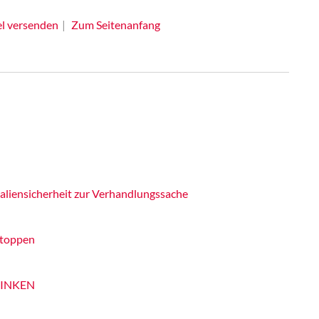
el versenden
Zum Seitenanfang
liensicherheit zur Verhandlungssache
stoppen
 LINKEN