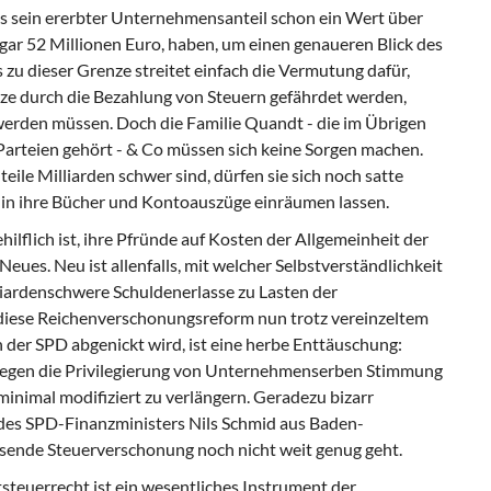
s sein ererbter Unternehmensanteil schon ein Wert über
gar 52 Millionen Euro, haben, um einen genaueren Blick des
 zu dieser Grenze streitet einfach die Vermutung dafür,
ze durch die Bezahlung von Steuern gefährdet werden,
 werden müssen. Doch die Familie Quandt - die im Übrigen
arteien gehört - & Co müssen sich keine Sorgen machen.
le Milliarden schwer sind, dürfen sie sich noch satte
k in ihre Bücher und Kontoauszüge einräumen lassen.
lflich ist, ihre Pfründe auf Kosten der Allgemeinheit der
 Neues. Neu ist allenfalls, mit welcher Selbstverständlichkeit
liardenschwere Schuldenerlasse zu Lasten der
diese Reichenverschonungsreform nun trotz vereinzeltem
der SPD abgenickt wird, ist eine herbe Enttäuschung:
egen die Privilegierung von Unternehmenserben Stimmung
minimal modifiziert zu verlängern. Geradezu bizarr
 des SPD-Finanzministers Nils Schmid aus Baden-
ssende Steuerverschonung noch nicht weit genug geht.
steuerrecht ist ein wesentliches Instrument der