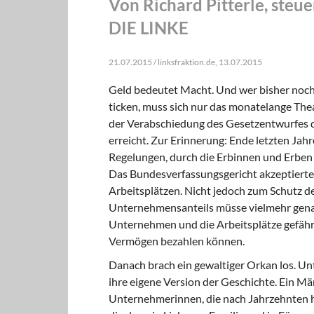
Von Richard Pitterle, steue
DIE LINKE
21.07.2015 / linksfraktion.de, 13.07.2015
Geld bedeutet Macht. Und wer bisher noch
ticken, muss sich nur das monatelange The
der Verabschiedung des Gesetzentwurfes d
erreicht. Zur Erinnerung: Ende letzten Jah
Regelungen, durch die Erbinnen und Erbe
Das Bundesverfassungsgericht akzeptiert
Arbeitsplätzen. Nicht jedoch zum Schutz 
Unternehmensanteils müsse vielmehr genau
Unternehmen und die Arbeitsplätze gefähr
Vermögen bezahlen können.
Danach brach ein gewaltiger Orkan los. 
ihre eigene Version der Geschichte. Ein 
Unternehmerinnen, die nach Jahrzehnten ha