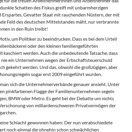
orge für die treuen Arbeitnehmerinnen und Arbeitnehmer das
dunkle Schatten des Fiskus greift mit unbarmherzigen
Erspartes. Gevatter Staat mit rauchenden Nüstern, der mit
nde Feld des deutschen Mittelstandes mäht, nur verbrannte
hmen in den Ruin treibt!
iv, um Politiker zu beeindrucken. Dass es bei dem Urteil
ilienbäckerei oder den kleinen familiengeführten
ll kaschiert werden. Auch die unbedeutende Tatsache, dass
h nie ein Unternehmen wegen der Erbschaftsteuerschuld
pich gekehrt werden. Und das, obwohl die großzügigen, aber
chonungsregeln sogar erst 2009 eingeführt wurden.
man sich die Unternehmerverbände genauer ansieht. Unter
en pinkfarbenen Flagge der Familienunternehmen segeln
en, BMW oder Metro. Es geht bei der Debatte um nichts
e Verschonung von milliardenschweren Privatvermögen der
garchen.
r eine Schlacht gewonnen haben: Der nun verabschiedete
ert noch einmal die ohnehin schon schwächlichen