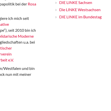
DIE LINKE Sachsen
papolitik bei der
Rosa
Die LINKE Westsachsen
DIE LINKE im Bundestag
iere ich mich seit
ative
“), seit 2010 bin ich
Solidarische Moderne
gliedschaften u.a. bei
tischer
rverein
beit e.V.
n/Westfalen und bin
ock nun mit meiner