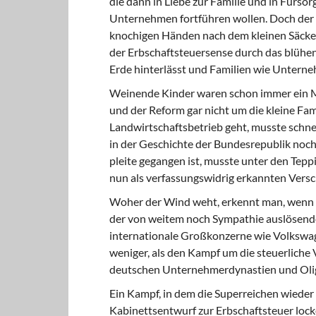
die dann in Liebe zur Familie und in Fürs
Unternehmen fortführen wollen. Doch der 
knochigen Händen nach dem kleinen Säckel 
der Erbschaftsteuersense durch das blühe
Erde hinterlässt und Familien wie Unterne
Weinende Kinder waren schon immer ein Mot
und der Reform gar nicht um die kleine Fam
Landwirtschaftsbetrieb geht, musste schne
in der Geschichte der Bundesrepublik noc
pleite gegangen ist, musste unter den Tep
nun als verfassungswidrig erkannten Vers
Woher der Wind weht, erkennt man, wenn 
der von weitem noch Sympathie auslösend
internationale Großkonzerne wie Volkswag
weniger, als den Kampf um die steuerlich
deutschen Unternehmerdynastien und Oli
Ein Kampf, in dem die Superreichen wiede
Kabinettsentwurf zur Erbschaftsteuer lock