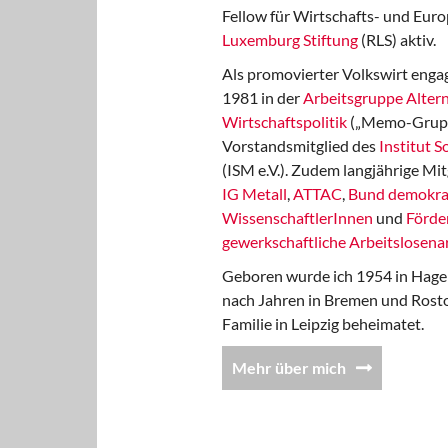
Fellow für Wirtschafts- und Euro
Luxemburg Stiftung
(RLS) aktiv.
Als promovierter Volkswirt engag
1981 in der
Arbeitsgruppe Altern
Wirtschaftspolitik
(„Memo-Gruppe
Vorstandsmitglied des
Institut 
(ISM e.V.). Zudem langjährige Mit
IG Metall
,
ATTAC
,
Bund demokra
WissenschaftlerInnen
und
Förde
gewerkschaftliche Arbeitslosenar
Geboren wurde ich 1954 in Hage
nach Jahren in Bremen und Rost
Familie in Leipzig beheimatet.
Mehr über mich