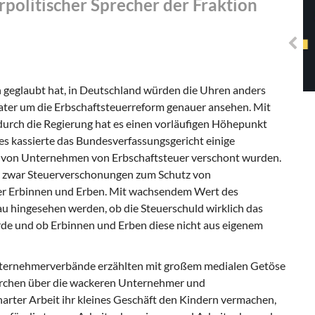
rpolitischer Sprecher der Fraktion
Solidarisches EUropa -
Mosaiklinke Perspektiven
 geglaubt hat, in Deutschland würden die Uhren anders
ater um die Erbschaftsteuerreform genauer ansehen. Mit
urch die Regierung hat es einen vorläufigen Höhepunkt
res kassierte das Bundesverfassungsgericht einige
n von Unternehmen von Erbschaftsteuer verschont wurden.
e zwar Steuerverschonungen zum Schutz von
der Erbinnen und Erben. Mit wachsendem Wert des
 hingesehen werden, ob die Steuerschuld wirklich das
de und ob Erbinnen und Erben diese nicht aus eigenem
Unternehmerverbände erzählten mit großem medialen Getöse
Märchen über die wackeren Unternehmer und
rter Arbeit ihr kleines Geschäft den Kindern vermachen,