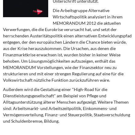
Unterschrift unterstützt.
DIE LINKE
Die Arbeitsgruppe Alternative
Wirtschaftspolitik analysiert in ihrem
Weitere Themen
MEMORANDUM 2012 die aktuellen
Verwerfungen, die die Eurokrise verursacht hat, und setzt der
Memo-Gruppe
herrschenden Austeritätspolitik einen alternativen Entwicklungspfad
entgegen, der den europäischen Ländern die Chance bieten würde,
Institut Solidarische Moderne
aus der Krise herauszukommen. Die Ursachen, aus denen die
Finanzmarktkrise erwachsen ist, wurden bisher in keiner Weise
Rosa-Luxemburg-Stiftung
behoben. Um Lösungsmöglichkeiten aufzuzeigen, enthält das
MEMORANDUM Vorstellungen, wie der Finanzsektor neu zu
strukturieren und mit einer strengen Regulierung auf eine für die
Über mich
Volkswirtschaft nützliche Funktion zurückzuführen wäre.
Außerdem wird die Gestaltung einer "High-Road für die
Kontakt
Dienstleistungsgesellschaft" am Beispiel von Pflege und
Alltagsunterstützung älterer Menschen aufgezeigt. Weitere Themen
sind: Arbeitsmarkt- und Arbeitszeitpolitik, Einkommens- und
Vermögensverteilung, Finanz- und Steuerpolitik, Staatsverschuldung
und Schuldenbremse, Bildung.