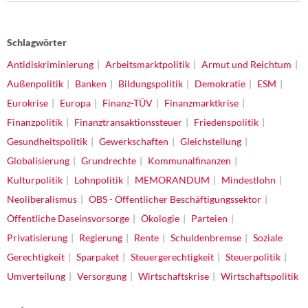
Schlagwörter
Antidiskriminierung
Arbeitsmarktpolitik
Armut und Reichtum
Außenpolitik
Banken
Bildungspolitik
Demokratie
ESM
Eurokrise
Europa
Finanz-TÜV
Finanzmarktkrise
Finanzpolitik
Finanztransaktionssteuer
Friedenspolitik
Gesundheitspolitik
Gewerkschaften
Gleichstellung
Globalisierung
Grundrechte
Kommunalfinanzen
Kulturpolitik
Lohnpolitik
MEMORANDUM
Mindestlohn
Neoliberalismus
ÖBS - Öffentlicher Beschäftigungssektor
Öffentliche Daseinsvorsorge
Ökologie
Parteien
Privatisierung
Regierung
Rente
Schuldenbremse
Soziale
Gerechtigkeit
Sparpaket
Steuergerechtigkeit
Steuerpolitik
Umverteilung
Versorgung
Wirtschaftskrise
Wirtschaftspolitik