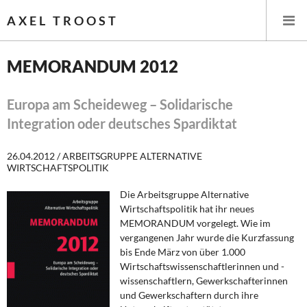
AXEL TROOST
MEMORANDUM 2012
Startseite
Europa am Scheideweg – Solidarische
Integration oder deutsches Spardiktat
Themen
26.04.2012 / ARBEITSGRUPPE ALTERNATIVE
Leitlinien linker Wirtschafts- und Finanzpolitik
WIRTSCHAFTSPOLITIK
Wirtschaftspolitik
Die Arbeitsgruppe Alternative
Wirtschaftspolitik hat ihr neues
Steuer- und Finanzpolitik
MEMORANDUM vorgelegt. Wie im
vergangenen Jahr wurde die Kurzfassung
Öffentliche Infrastruktur und Daseinsvorsorge
bis Ende März von über 1.000
Wirtschaftswissenschaftlerinnen und -
wissenschaftlern, Gewerkschafterinnen
Eurokrise und Griechenland
und Gewerkschaftern durch ihre