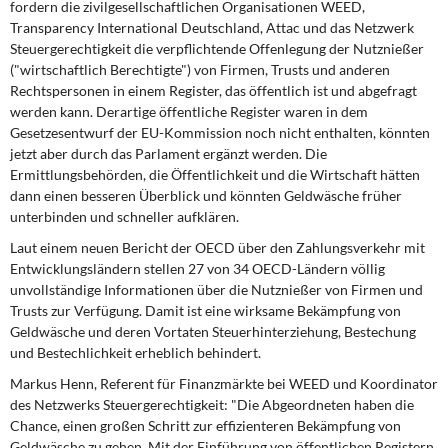
fordern die zivilgesellschaftlichen Organisationen WEED,
DIE LINKE
Transparency International Deutschland, Attac und das Netzwerk
Steuergerechtigkeit die verpflichtende Offenlegung der Nutznießer
Weitere Themen
("wirtschaftlich Berechtigte") von Firmen, Trusts und anderen
Rechtspersonen in einem Register, das öffentlich ist und abgefragt
Memo-Gruppe
werden kann. Derartige öffentliche Register waren in dem
Gesetzesentwurf der EU-Kommission noch nicht enthalten, könnten
Institut Solidarische Moderne
jetzt aber durch das Parlament ergänzt werden. Die
Ermittlungsbehörden, die Öffentlichkeit und die Wirtschaft hätten
dann einen besseren Überblick und könnten Geldwäsche früher
Rosa-Luxemburg-Stiftung
unterbinden und schneller aufklären.
Laut einem neuen Bericht der OECD über den Zahlungsverkehr mit
Über mich
Entwicklungsländern stellen 27 von 34 OECD-Ländern völlig
unvollständige Informationen über die Nutznießer von Firmen und
Kontakt
Trusts zur Verfügung. Damit ist eine wirksame Bekämpfung von
Geldwäsche und deren Vortaten Steuerhinterziehung, Bestechung
und Bestechlichkeit erheblich behindert.
Markus Henn, Referent für Finanzmärkte bei WEED und Koordinator
des Netzwerks Steuergerechtigkeit: "Die Abgeordneten haben die
Chance, einen großen Schritt zur effizienteren Bekämpfung von
Geldwäsche zu gehen. Mit der Einführung von öffentlichen Registern