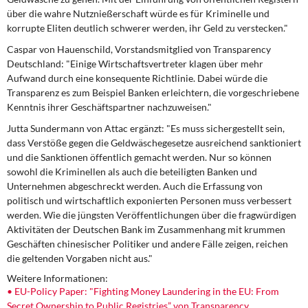
über die wahre Nutznießerschaft würde es für Kriminelle und
korrupte Eliten deutlich schwerer werden, ihr Geld zu verstecken."
Caspar von Hauenschild, Vorstandsmitglied von Transparency
Deutschland: "Einige Wirtschaftsvertreter klagen über mehr
Aufwand durch eine konsequente Richtlinie. Dabei würde die
Transparenz es zum Beispiel Banken erleichtern, die vorgeschriebene
Kenntnis ihrer Geschäftspartner nachzuweisen."
Jutta Sundermann von Attac ergänzt: "Es muss sichergestellt sein,
dass Verstöße gegen die Geldwäschegesetze ausreichend sanktioniert
und die Sanktionen öffentlich gemacht werden. Nur so können
sowohl die Kriminellen als auch die beteiligten Banken und
Unternehmen abgeschreckt werden. Auch die Erfassung von
politisch und wirtschaftlich exponierten Personen muss verbessert
werden. Wie die jüngsten Veröffentlichungen über die fragwürdigen
Aktivitäten der Deutschen Bank im Zusammenhang mit krummen
Geschäften chinesischer Politiker und andere Fälle zeigen, reichen
die geltenden Vorgaben nicht aus."
Weitere Informationen:
• EU-Policy Paper: "Fighting Money Laundering in the EU: From
Secret Ownership to Public Registries” von Transparency