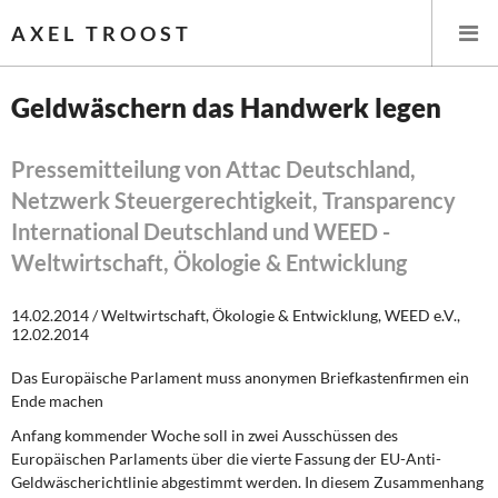
AXEL TROOST
Geldwäschern das Handwerk legen
Startseite
Pressemitteilung von Attac Deutschland,
Netzwerk Steuergerechtigkeit, Transparency
Themen
International Deutschland und WEED -
Leitlinien linker Wirtschafts- und Finanzpolitik
Weltwirtschaft, Ökologie & Entwicklung
Wirtschaftspolitik
14.02.2014 / Weltwirtschaft, Ökologie & Entwicklung, WEED e.V.,
12.02.2014
Steuer- und Finanzpolitik
Das Europäische Parlament muss anonymen Briefkastenfirmen ein
Ende machen
Öffentliche Infrastruktur und Daseinsvorsorge
Anfang kommender Woche soll in zwei Ausschüssen des
Europäischen Parlaments über die vierte Fassung der EU-Anti-
Eurokrise und Griechenland
Geldwäscherichtlinie abgestimmt werden. In diesem Zusammenhang