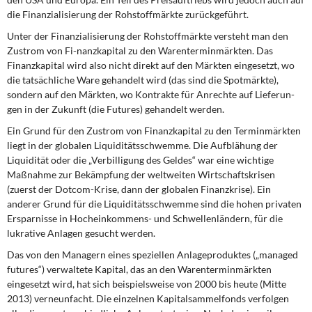
DIE LINKE
die Finanzialisierung der Rohstoffmärkte zurückgeführt.
Unter der Finanzialisierung der Rohstoffmärkte versteht man den
Weitere Themen
Zustrom von Fi-nanzkapital zu den Warenterminmärkten. Das
Finanzkapital wird also nicht direkt auf den Märkten eingesetzt, wo
Memo-Gruppe
die tatsächliche Ware gehandelt wird (das sind die Spotmärkte),
sondern auf den Märkten, wo Kontrakte für Anrechte auf Lieferun-
Institut Solidarische Moderne
gen in der Zukunft (die Futures) gehandelt werden.
Ein Grund für den Zustrom von Finanzkapital zu den Terminmärkten
Rosa-Luxemburg-Stiftung
liegt in der globalen Liquiditätsschwemme. Die Aufblähung der
Liquidität oder die „Verbilligung des Geldes“ war eine wichtige
Über mich
Maßnahme zur Bekämpfung der weltweiten Wirtschaftskrisen
(zuerst der Dotcom-Krise, dann der globalen Finanzkrise). Ein
anderer Grund für die Liquiditätsschwemme sind die hohen privaten
Kontakt
Ersparnisse in Hocheinkommens- und Schwellenländern, für die
lukrative Anlagen gesucht werden.
Das von den Managern eines speziellen Anlageproduktes („managed
futures“) verwaltete Kapital, das an den Warenterminmärkten
eingesetzt wird, hat sich beispielsweise von 2000 bis heute (Mitte
2013) verneunfacht. Die einzelnen Kapitalsammelfonds verfolgen