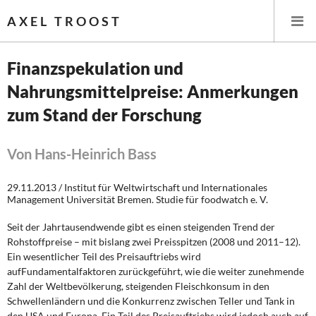
AXEL TROOST
Finanzspekulation und
Nahrungsmittelpreise: Anmerkungen
Startseite
zum Stand der Forschung
Themen
Von Hans-Heinrich Bass
Leitlinien linker Wirtschafts- und Finanzpolitik
29.11.2013 / Institut für Weltwirtschaft und Internationales
Wirtschaftspolitik
Management Universität Bremen. Studie für foodwatch e. V.
Seit der Jahrtausendwende gibt es einen steigenden Trend der
Steuer- und Finanzpolitik
Rohstoffpreise – mit bislang zwei Preisspitzen (2008 und 2011–12).
Ein wesentlicher Teil des Preisauftriebs wird
Öffentliche Infrastruktur und Daseinsvorsorge
aufFundamentalfaktoren zurückgeführt, wie die weiter zunehmende
Zahl der Weltbevölkerung, steigenden Fleischkonsum in den
Eurokrise und Griechenland
Schwellenländern und die Konkurrenz zwischen Teller und Tank in
den USA und Europa. Ein Teil des Preisauftriebs wird jedoch auch auf