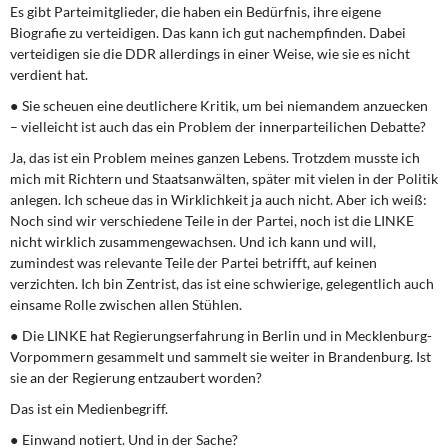
Es gibt Parteimitglieder, die haben ein Bedürfnis, ihre eigene
Biografie zu verteidigen. Das kann ich gut nachempfinden. Dabei
verteidigen sie die DDR allerdings in einer Weise, wie sie es nicht
verdient hat.
● Sie scheuen eine deutlichere Kritik, um bei niemandem anzuecken
– vielleicht ist auch das ein Problem der innerparteilichen Debatte?
Ja, das ist ein Problem meines ganzen Lebens. Trotzdem musste ich
mich mit Richtern und Staatsanwälten, später mit vielen in der Politik
anlegen. Ich scheue das in Wirklichkeit ja auch nicht. Aber ich weiß:
Noch sind wir verschiedene Teile in der Partei, noch ist die LINKE
nicht wirklich zusammengewachsen. Und ich kann und will,
zumindest was relevante Teile der Partei betrifft, auf keinen
verzichten. Ich bin Zentrist, das ist eine schwierige, gelegentlich auch
einsame Rolle zwischen allen Stühlen.
● Die LINKE hat Regierungserfahrung in Berlin und in Mecklenburg-
Vorpommern gesammelt und sammelt sie weiter in Brandenburg. Ist
sie an der Regierung entzaubert worden?
Das ist ein Medienbegriff.
● Einwand notiert. Und in der Sache?