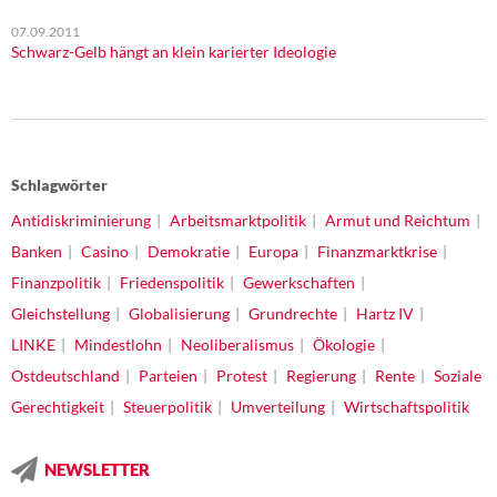
07.09.2011
Schwarz-Gelb hängt an klein karierter Ideologie
Schlagwörter
Antidiskriminierung
Arbeitsmarktpolitik
Armut und Reichtum
Banken
Casino
Demokratie
Europa
Finanzmarktkrise
Finanzpolitik
Friedenspolitik
Gewerkschaften
Gleichstellung
Globalisierung
Grundrechte
Hartz IV
LINKE
Mindestlohn
Neoliberalismus
Ökologie
Ostdeutschland
Parteien
Protest
Regierung
Rente
Soziale
Gerechtigkeit
Steuerpolitik
Umverteilung
Wirtschaftspolitik
NEWSLETTER