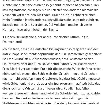
suchte, aber ich habe es nicht so genannt. Manche haben einen Tick
ins Dogmatische, sie sagen, sie ließen sich von anderen niemals die
Vokabeln vorschreiben. Sie reden, egal ob sie die Leute erreichen.
Mein Bemühen ist ein anderes. Ich will, dass die Leute mir zuhören,
dass sie meine Kritik verstehen. Bei Vokabeln mache ich gerne
Kompromisse, aber nicht in der Sache.
● Haben Sie Sorge vor einer anti-europäischen Stimmung in
Deutschland?
Ich bin froh, dass die Deutschen bislang nicht so reagieren und der
anti-europäische Rechtspopulismus der FDP jämmerlich gescheitert
ist. Der Grund ist: Die Menschen wissen, dass Deutschland der
Hauptnutznießer des Euro ist. Wir sind Export-Vize-Weltmeister.
Frau Merkel versucht den Euro für die deutsche Wirtschaft zu retten,
nicht weil sie wegen des Schicksals der Griechinnen und Griechen
nachts nicht schlafen kann. Gravierend ist, dass jetzt Geld eingesetzt
wird. Griechenland wurde aber ein Sparprogramm aufgedrückt, das
die griechische Wirtschaft ruinieren wird. Folglich hat Athen
weniger Steuereinnahmen und wird die Schulden nicht zurückzahlen
können. Die Banken bedienen sich dann beim Rettungsschirm.
Stattdessen brauchten wir eine Art Marshallplan, um Griechenland