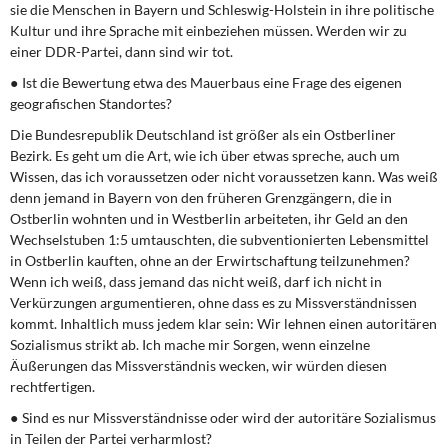
sie die Menschen in Bayern und Schleswig-Holstein in ihre politische
Kultur und ihre Sprache mit einbeziehen müssen. Werden wir zu
einer DDR-Partei, dann sind wir tot.
● Ist die Bewertung etwa des Mauerbaus eine Frage des eigenen
geografischen Standortes?
Die Bundesrepublik Deutschland ist größer als ein Ostberliner
Bezirk. Es geht um die Art, wie ich über etwas spreche, auch um
Wissen, das ich voraussetzen oder nicht voraussetzen kann. Was weiß
denn jemand in Bayern von den früheren Grenzgängern, die in
Ostberlin wohnten und in Westberlin arbeiteten, ihr Geld an den
Wechselstuben 1:5 umtauschten, die subventionierten Lebensmittel
in Ostberlin kauften, ohne an der Erwirtschaftung teilzunehmen?
Wenn ich weiß, dass jemand das nicht weiß, darf ich nicht in
Verkürzungen argumentieren, ohne dass es zu Missverständnissen
kommt. Inhaltlich muss jedem klar sein: Wir lehnen einen autoritären
Sozialismus strikt ab. Ich mache mir Sorgen, wenn einzelne
Äußerungen das Missverständnis wecken, wir würden diesen
rechtfertigen.
● Sind es nur Missverständnisse oder wird der autoritäre Sozialismus
in Teilen der Partei verharmlost?