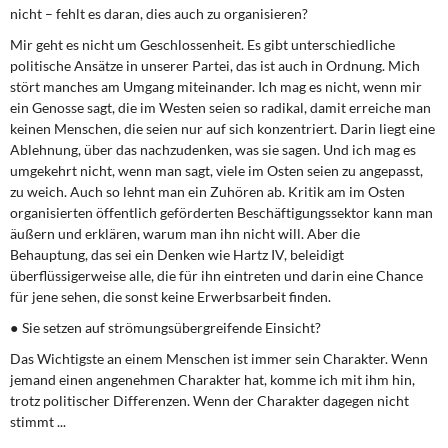
nicht – fehlt es daran, dies auch zu organisieren?
Mir geht es nicht um Geschlossenheit. Es gibt unterschiedliche
politische Ansätze in unserer Partei, das ist auch in Ordnung. Mich
stört manches am Umgang miteinander. Ich mag es nicht, wenn mir
ein Genosse sagt, die im Westen seien so radikal, damit erreiche man
keinen Menschen, die seien nur auf sich konzentriert. Darin liegt eine
Ablehnung, über das nachzudenken, was sie sagen. Und ich mag es
umgekehrt nicht, wenn man sagt, viele im Osten seien zu angepasst,
zu weich. Auch so lehnt man ein Zuhören ab. Kritik am im Osten
organisierten öffentlich geförderten Beschäftigungssektor kann man
äußern und erklären, warum man ihn nicht will. Aber die
Behauptung, das sei ein Denken wie Hartz IV, beleidigt
überflüssigerweise alle, die für ihn eintreten und darin eine Chance
für jene sehen, die sonst keine Erwerbsarbeit finden.
● Sie setzen auf strömungsübergreifende Einsicht?
Das Wichtigste an einem Menschen ist immer sein Charakter. Wenn
jemand einen angenehmen Charakter hat, komme ich mit ihm hin,
trotz politischer Differenzen. Wenn der Charakter dagegen nicht
stimmt ...