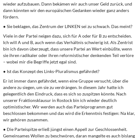
wieder aufzubauen. Dann bekämen wir auch unser Geld zurück, und
dann könnten wir den europäischen Gedanken wieder ganz anders
fördern.
● Sie beklagen, das Zentrum der LINKEN sei zu schwach. Das meint?
Viele in der Partei neigen dazu, sich für A oder für B zu entscheiden.
Ich will A und B, auch wenn das Verhältnis schwierig ist. Als Zentrist
bin ich davon überzeugt, dass unsere Partei an Wert einbüßte, wenn
sie ihren radikaler oder ihren reformistischer denkenden Teil verlöre
– wobei mir die Begriffe jetzt egal sind.
● Ist das Konzept des Links-Pluralismus gefährdet?
Er ist immer dann gefährdet, wenn eine Gruppe versucht, über die
andere zu siegen, um sie zu verdrängen. In diesem Jahr hatte ich
gelegentlich den Eindruck, dass es sich so zuspitzen könnte. Nach
unserer Fraktionsklausur in Rostock bin ich wieder deutlich
optimistischer. Wir werden auch das Parteiprogramm gut
beschlossen bekommen und das wird die Erkenntnis festigen: Na klar,
wir gehören zusammen.
● Die Parteispitze erließ jüngst einen Appell zur Geschlossenheit.
Gemeinsames Wollen zu beschwören, daran mangelte es auch bislang