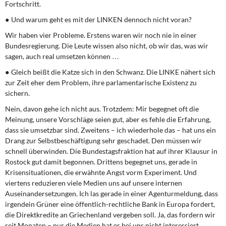
Fortschritt.
● Und warum geht es mit der LINKEN dennoch nicht voran?
Wir haben vier Probleme. Erstens waren wir noch nie in einer
Bundesregierung. Die Leute wissen also nicht, ob wir das, was wir
sagen, auch real umsetzen können …
● Gleich beißt die Katze sich in den Schwanz. Die LINKE nähert sich
zur Zeit eher dem Problem, ihre parlamentarische Existenz zu
sichern.
Nein, davon gehe ich nicht aus. Trotzdem: Mir begegnet oft die
Meinung, unsere Vorschläge seien gut, aber es fehle die Erfahrung,
dass sie umsetzbar sind. Zweitens – ich wiederhole das – hat uns ein
Drang zur Selbstbeschäftigung sehr geschadet. Den müssen wir
schnell überwinden. Die Bundestagsfraktion hat auf ihrer Klausur in
Rostock gut damit begonnen. Drittens begegnet uns, gerade in
Krisensituationen, die erwähnte Angst vorm Experiment. Und
viertens reduzieren viele Medien uns auf unsere internen
Auseinandersetzungen. Ich las gerade in einer Agenturmeldung, dass
irgendein Grüner eine öffentlich-rechtliche Bank in Europa fordert,
die Direktkredite an Griechenland vergeben soll. Ja, das fordern wir
seit Monaten – nur die Medien hat es bei uns nicht interessiert.