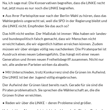
Na, ich sage mal: Die Konservativen begreifen, dass die LINKE recht
hat, jetzt muss es nur noch die LINKE begreifen.
● Aus Ihrer Parteispitze war nach der Berlin-Wahl zu hören, dass das
Wahlergebnis ungerecht sei, weil die SPD in der Regierung bleibt und
die LINKE nicht. Empfinden Sie das auch so?
Das hilft nicht weiter. Der Maßstab ist immer: Was haben wir landes-
und bundespolitisch falsch gemacht, dass wir Menschen nicht
erreicht haben, die wir eigentlich hätten erreichen können. Zudem
müssen wir über einiges völlig neu nachdenken: Die Piratenpartei ist
Ausdruck eines neuen Lebensgefühls. Das hängt mit einer neuen
Generation und ihrem neuen Freiheitsbegriff zusammen. Nicht nur
wir, alle anderen Parteien wirken da abseits.
● Mit Unterschieden, trotz Konkurrenz sind die Grünen im Aufwind.
Die LINKE ist bei der Jugend völlig eingebrochen.
Der Aufwind der Grünen lässt bereits nach. Gerade für sie sind die
Piraten problematisch. Sie sprechen die Wählerschaft an, die die
Grünen früher erreichten.
● Reden wir über die LINKE – deren Probleme sind größer.