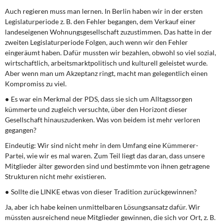
Auch regieren muss man lernen. In Berlin haben wir in der ersten
Legislaturperiode z. B. den Fehler begangen, dem Verkauf einer
landeseigenen Wohnungsgesellschaft zuzustimmen. Das hatte in der
zweiten Legislaturperiode Folgen, auch wenn wir den Fehler
eingeräumt haben. Dafür mussten wir bezahlen, obwohl so viel sozial,
wirtschaftlich, arbeitsmarktpolitisch und kulturell geleistet wurde.
Aber wenn man um Akzeptanz ringt, macht man gelegentlich einen
Kompromiss zu viel.
● Es war ein Merkmal der PDS, dass sie sich um Alltagssorgen
kümmerte und zugleich versuchte, über den Horizont dieser
Gesellschaft hinauszudenken. Was von beidem ist mehr verloren
gegangen?
Eindeutig: Wir sind nicht mehr in dem Umfang eine Kümmerer-
Partei, wie wir es mal waren. Zum Teil liegt das daran, dass unsere
Mitglieder älter geworden sind und bestimmte von ihnen getragene
Strukturen nicht mehr existieren.
● Sollte die LINKE etwas von dieser Tradition zurückgewinnen?
Ja, aber ich habe keinen unmittelbaren Lösungsansatz dafür. Wir
müssten ausreichend neue Mitglieder gewinnen, die sich vor Ort, z. B.