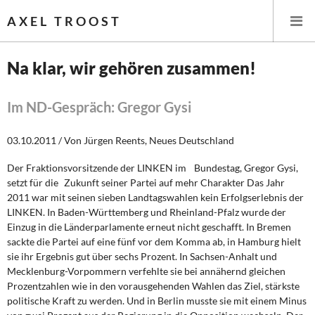
AXEL TROOST
Na klar, wir gehören zusammen!
Startseite
Im ND-Gespräch: Gregor Gysi
Themen
03.10.2011 / Von Jürgen Reents, Neues Deutschland
Leitlinien linker Wirtschafts- und Finanzpolitik
Der Fraktionsvorsitzende der LINKEN im Bundestag, Gregor Gysi,
setzt für die Zukunft seiner Partei auf mehr Charakter Das Jahr
Wirtschaftspolitik
2011 war mit seinen sieben Landtagswahlen kein Erfolgserlebnis der
LINKEN. In Baden-Württemberg und Rheinland-Pfalz wurde der
Steuer- und Finanzpolitik
Einzug in die Länderparlamente erneut nicht geschafft. In Bremen
sackte die Partei auf eine fünf vor dem Komma ab, in Hamburg hielt
sie ihr Ergebnis gut über sechs Prozent. In Sachsen-Anhalt und
Öffentliche Infrastruktur und Daseinsvorsorge
Mecklenburg-Vorpommern verfehlte sie bei annähernd gleichen
Prozentzahlen wie in den vorausgehenden Wahlen das Ziel, stärkste
Eurokrise und Griechenland
politische Kraft zu werden. Und in Berlin musste sie mit einem Minus