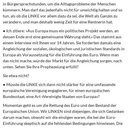
in Bürgersprechstunden, um die Alltagsprobleme der Menschen
kümmern. Man darf das jedenfalls nicht für unwichtig halten und so
tun, als ob die LINKE vor allem dazu da sei, die Welt als Ganzes zu
verändern, und man deshalb wenig Zeit für eine Rentnerin hat.
● Ich zitiere: »Aus Europa muss ein politisches Projekt werden, an
dessen Ende erst eine gemeinsame Währung steht.« Das stammt aus
einem Interview mit Ihnen vor 14 Jahren. Sie forderten damals eine
Angleichung der sozialen, ökologischen und juristischen Standards in
Europa als Voraussetzung für die Einführung des Euro. Wenn man
das nicht mache, würde der Markt für die Angleichung sorgen, nach
unten. Sehen Sie Ihre Prophezeiung erfüllt?
Sie etwa nicht?
● Müsste die LINKE sich dann nicht stärker für eine umfassende
europäische Vereinigung engagieren, für einen europäischen
Bundesstaat, eine Art »Vereinigte Staaten von Europa«?
Momentan geht es um die Rettung des Euro und den Bestand der
Europäischen Union. Wir LINKEN sind diejenigen, die sich Gedanken
darum machen, obwohl wir die einzigen waren, die bei der Euro-
Einführung skeptisch auf die fehlenden Bedingungen hinwiesen. Die