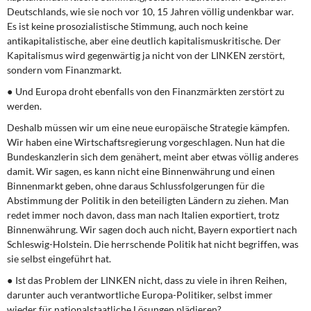
Deutschlands, wie sie noch vor 10, 15 Jahren völlig undenkbar war.
Es ist keine prosozialistische Stimmung, auch noch keine
antikapitalistische, aber eine deutlich kapitalismuskritische. Der
Kapitalismus wird gegenwärtig ja nicht von der LINKEN zerstört,
sondern vom Finanzmarkt.
● Und Europa droht ebenfalls von den Finanzmärkten zerstört zu
werden.
Deshalb müssen wir um eine neue europäische Strategie kämpfen.
Wir haben eine Wirtschaftsregierung vorgeschlagen. Nun hat die
Bundeskanzlerin sich dem genähert, meint aber etwas völlig anderes
damit. Wir sagen, es kann nicht eine Binnenwährung und einen
Binnenmarkt geben, ohne daraus Schlussfolgerungen für die
Abstimmung der Politik in den beteiligten Ländern zu ziehen. Man
redet immer noch davon, dass man nach Italien exportiert, trotz
Binnenwährung. Wir sagen doch auch nicht, Bayern exportiert nach
Schleswig-Holstein. Die herrschende Politik hat nicht begriffen, was
sie selbst eingeführt hat.
● Ist das Problem der LINKEN nicht, dass zu viele in ihren Reihen,
darunter auch verantwortliche Europa-Politiker, selbst immer
wieder für nationalstaatliche Lösungen plädieren?