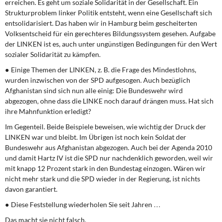
erreichen. Es geht um soziale Solidarität in der Gesellschaft. Ein
Strukturproblem linker Politik entsteht, wenn eine Gesellschaft sich
entsolidarisiert. Das haben wir in Hamburg beim gescheiterten
Volksentscheid für ein gerechteres Bildungssystem gesehen. Aufgabe
der LINKEN ist es, auch unter ungünstigen Bedingungen für den Wert
sozialer Solidarität zu kämpfen.
● Einige Themen der LINKEN, z. B. die Frage des Mindestlohns,
wurden inzwischen von der SPD aufgesogen. Auch bezüglich
Afghanistan sind sich nun alle einig: Die Bundeswehr wird
abgezogen, ohne dass die LINKE noch darauf drängen muss. Hat sich
ihre Mahnfunktion erledigt?
Im Gegenteil. Beide Beispiele beweisen, wie wichtig der Druck der
LINKEN war und bleibt. Im Übrigen ist noch kein Soldat der
Bundeswehr aus Afghanistan abgezogen. Auch bei der Agenda 2010
und damit Hartz IV ist die SPD nur nachdenklich geworden, weil wir
mit knapp 12 Prozent stark in den Bundestag einzogen. Wären wir
nicht mehr stark und die SPD wieder in der Regierung, ist nichts
davon garantiert.
● Diese Feststellung wiederholen Sie seit Jahren …
Das macht sie nicht falsch.