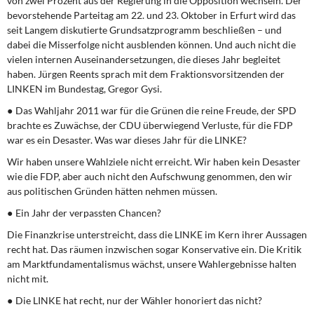
von zwei Prozent aus der Regierung in die Opposition wechseln. Der
DIE LINKE
bevorstehende Parteitag am 22. und 23. Oktober in Erfurt wird das
seit Langem diskutierte Grundsatzprogramm beschließen – und
Weitere Themen
dabei die Misserfolge nicht ausblenden können. Und auch nicht die
vielen internen Auseinandersetzungen, die dieses Jahr begleitet
Memo-Gruppe
haben. Jürgen Reents sprach mit dem Fraktionsvorsitzenden der
LINKEN im Bundestag, Gregor Gysi.
Institut Solidarische Moderne
● Das Wahljahr 2011 war für die Grünen die reine Freude, der SPD
brachte es Zuwächse, der CDU überwiegend Verluste, für die FDP
war es ein Desaster. Was war dieses Jahr für die LINKE?
Rosa-Luxemburg-Stiftung
Wir haben unsere Wahlziele nicht erreicht. Wir haben kein Desaster
Über mich
wie die FDP, aber auch nicht den Aufschwung genommen, den wir
aus politischen Gründen hätten nehmen müssen.
Kontakt
● Ein Jahr der verpassten Chancen?
Die Finanzkrise unterstreicht, dass die LINKE im Kern ihrer Aussagen
recht hat. Das räumen inzwischen sogar Konservative ein. Die Kritik
am Marktfundamentalismus wächst, unsere Wahlergebnisse halten
nicht mit.
● Die LINKE hat recht, nur der Wähler honoriert das nicht?