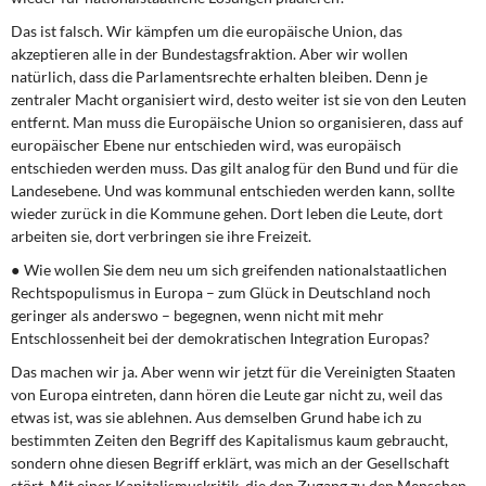
Das ist falsch. Wir kämpfen um die europäische Union, das
akzeptieren alle in der Bundestagsfraktion. Aber wir wollen
natürlich, dass die Parlamentsrechte erhalten bleiben. Denn je
zentraler Macht organisiert wird, desto weiter ist sie von den Leuten
entfernt. Man muss die Europäische Union so organisieren, dass auf
europäischer Ebene nur entschieden wird, was europäisch
entschieden werden muss. Das gilt analog für den Bund und für die
Landesebene. Und was kommunal entschieden werden kann, sollte
wieder zurück in die Kommune gehen. Dort leben die Leute, dort
arbeiten sie, dort verbringen sie ihre Freizeit.
● Wie wollen Sie dem neu um sich greifenden nationalstaatlichen
Rechtspopulismus in Europa – zum Glück in Deutschland noch
geringer als anderswo – begegnen, wenn nicht mit mehr
Entschlossenheit bei der demokratischen Integration Europas?
Das machen wir ja. Aber wenn wir jetzt für die Vereinigten Staaten
von Europa eintreten, dann hören die Leute gar nicht zu, weil das
etwas ist, was sie ablehnen. Aus demselben Grund habe ich zu
bestimmten Zeiten den Begriff des Kapitalismus kaum gebraucht,
sondern ohne diesen Begriff erklärt, was mich an der Gesellschaft
stört. Mit einer Kapitalismuskritik, die den Zugang zu den Menschen