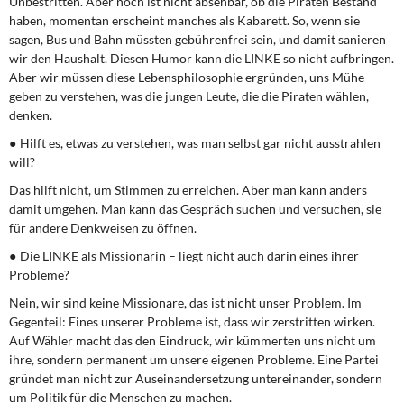
Unbestritten. Aber noch ist nicht absehbar, ob die Piraten Bestand
haben, momentan erscheint manches als Kabarett. So, wenn sie
sagen, Bus und Bahn müssten gebührenfrei sein, und damit sanieren
wir den Haushalt. Diesen Humor kann die LINKE so nicht aufbringen.
Aber wir müssen diese Lebensphilosophie ergründen, uns Mühe
geben zu verstehen, was die jungen Leute, die die Piraten wählen,
denken.
● Hilft es, etwas zu verstehen, was man selbst gar nicht ausstrahlen
will?
Das hilft nicht, um Stimmen zu erreichen. Aber man kann anders
damit umgehen. Man kann das Gespräch suchen und versuchen, sie
für andere Denkweisen zu öffnen.
● Die LINKE als Missionarin – liegt nicht auch darin eines ihrer
Probleme?
Nein, wir sind keine Missionare, das ist nicht unser Problem. Im
Gegenteil: Eines unserer Probleme ist, dass wir zerstritten wirken.
Auf Wähler macht das den Eindruck, wir kümmerten uns nicht um
ihre, sondern permanent um unsere eigenen Probleme. Eine Partei
gründet man nicht zur Auseinandersetzung untereinander, sondern
um Politik für die Menschen zu machen.