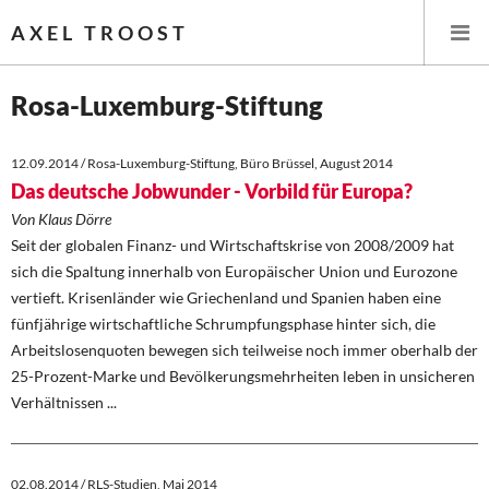
AXEL TROOST
Rosa-Luxemburg-Stiftung
Startseite
12.09.2014 / Rosa-Luxemburg-Stiftung, Büro Brüssel, August 2014
Das deutsche Jobwunder - Vorbild für Europa?
Themen
Von Klaus Dörre
Seit der globalen Finanz- und Wirtschaftskrise von 2008/2009 hat
Memo-Gruppe
sich die Spaltung innerhalb von Europäischer Union und Eurozone
vertieft. Krisenländer wie Griechenland und Spanien haben eine
Institut Solidarische Moderne
fünfjährige wirtschaftliche Schrumpfungsphase hinter sich, die
Arbeitslosenquoten bewegen sich teilweise noch immer oberhalb der
Rosa-Luxemburg-Stiftung
25-Prozent-Marke und Bevölkerungsmehrheiten leben in unsicheren
Verhältnissen ...
Über mich
Kontakt
02.08.2014 / RLS-Studien, Mai 2014