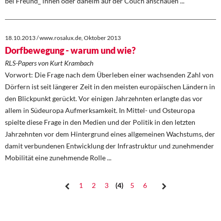
bei Freund_ innen oder daheim auf der Couch anschauen ...
18.10.2013 / www.rosalux.de, Oktober 2013
Dorfbewegung - warum und wie?
RLS-Papers von Kurt Krambach
Vorwort: Die Frage nach dem Überleben einer wachsenden Zahl von
Dörfern ist seit längerer Zeit in den meisten europäischen Ländern in
den Blickpunkt gerückt. Vor einigen Jahrzehnten erlangte das vor
allem in Südeuropa Aufmerksamkeit. In Mittel- und Osteuropa
spielte diese Frage in den Medien und der Politik in den letzten
Jahrzehnten vor dem Hintergrund eines allgemeinen Wachstums, der
damit verbundenen Entwicklung der Infrastruktur und zunehmender
Mobilität eine zunehmende Rolle ...
1
2
3
4
5
6