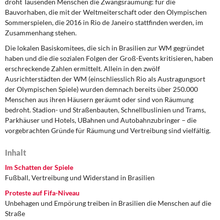
droht Tausenden Menschen die Zwangsräumung: für die
DIE LINKE
Bauvorhaben, die mit der Weltmeiterschaft oder den Olympischen
Sommerspielen, die 2016 in Rio de Janeiro stattfinden werden, im
Weitere Themen
Zusammenhang stehen.
Die lokalen Basiskomitees, die sich in Brasilien zur WM gegründet
Memo-Gruppe
haben und die die sozialen Folgen der Groß-Events kritisieren, haben
erschreckende Zahlen ermittelt. Allein in den zwölf
Institut Solidarische Moderne
Ausrichterstädten der WM (einschliesslich Rio als Austragungsort
der Olympischen Spiele) wurden demnach bereits über 250.000
Rosa-Luxemburg-Stiftung
Menschen aus ihren Häusern geräumt oder sind von Räumung
bedroht. Stadion- und Straßenbauten, Schnellbuslinien und Trams,
Parkhäuser und Hotels, UBahnen und Autobahnzubringer – die
Über mich
vorgebrachten Gründe für Räumung und Vertreibung sind vielfältig.
Kontakt
Inhalt
Im Schatten der Spiele
Fußball, Vertreibung und Widerstand in Brasilien
Proteste auf Fifa-Niveau
Unbehagen und Empörung treiben in Brasilien die Menschen auf die
Straße