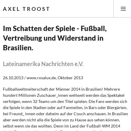
AXEL TROOST
Im Schatten der Spiele - Fußball,
Vertreibung und Widerstand in
Startseite
Brasilien.
Themen
Lateinamerika Nachrichten e.V.
Leitlinien linker Wirtschafts- und Finanzpolitik
26.10.2013 / www.rosalux.de, Oktober 2013
Wirtschaftspolitik
Fußballweltmeiterschaft der Männer 2014 in Brasilien! Mehrere
Steuer- und Finanzpolitik
hundert Millionen Zuschauer_innen weltweit werden das Spektakel
verfolgen, wenn 32 Teams um den Titel spielen. Die Fans werden sich
Öffentliche Infrastruktur und Daseinsvorsorge
die Spiele in den Stadien oder auf Fanmeilen, in Bars oder Biergärten,
bei Freund_ innen oder daheim auf der Couch anschauen. In Brasilien
aber werden nicht alle die Spiele von zu Hause aus sehen können,
Eurokrise und Griechenland
selbst wenn sie das wollten. Denn im Land der Fußball-WM 2014