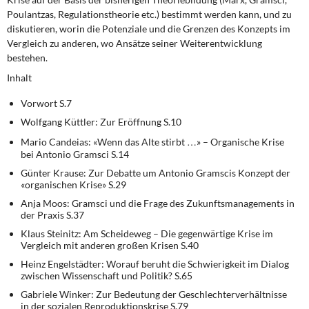
Poulantzas, Regulationstheorie etc.) bestimmt werden kann, und zu
diskutieren, worin die Potenziale und die Grenzen des Konzepts im
Vergleich zu anderen, wo Ansätze seiner Weiterentwicklung
bestehen.
Inhalt
Vorwort S.7
Wolfgang Küttler: Zur Eröffnung S.10
Mario Candeias: «Wenn das Alte stirbt …» – Organische Krise
bei Antonio Gramsci S.14
Günter Krause: Zur Debatte um Antonio Gramscis Konzept der
«organischen Krise» S.29
Anja Moos: Gramsci und die Frage des Zukunftsmanagements in
der Praxis S.37
Klaus Steinitz: Am Scheideweg – Die gegenwärtige Krise im
Vergleich mit anderen großen Krisen S.40
Heinz Engelstädter: Worauf beruht die Schwierigkeit im Dialog
zwischen Wissenschaft und Politik? S.65
Gabriele Winker: Zur Bedeutung der Geschlechterverhältnisse
in der sozialen Reproduktionskrise S.79