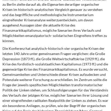
zu Berlin zielte darauf ab, die Eigenarten derartiger organischer
Krisen im historisch-analytischen Vergleich genauer zu verstehen
und das begriffliche und methodologische Instrumentarium
eingreifender Krisenanalyse weiterzuentwickeln, um davon
ausgehend Aussagen über die aktuelle Krise des
Finanzmarktkapitalismus, mögliche Szenarien ihres Verlaufs und
Möglichkeiten emanzipatorisch- solidarischen Eingreifens treffen zu
können.
Die Konferenz hat analytisch-historisch vier organische Krisen der
letzten 140 Jahre unter gemeinsamen Fragen verglichen: die Große
Depression (1873 ff.), die Große Weltwirtschaftskrise (1929 ff.), die
Krise des fordistisch-sozialstaatlichen Kapitalismus (1973 ff.) und die
gegenwärtige Krise des Finanzmarktkapitalismus. Es wurde versucht,
Gemeinsamkeiten und Unterschiede dieser Krisen aufzudecken und
Potenziale weiterer Forschung zu erschließen. Im Zentrum sollte die
Frage der jeweils spezifischen Möglichkeiten transformatorischer
Politik der Linken stehen, um Schlussfolgerungen für das Verständnis
des Verlaufs der jetzigen Krise, möglicher Szenarien ihrer Lösung und
einer eingreifenden radikalen Realpolitik der Linken zu ziehen. Es war
ein besonderes Anliegen, zu prüfen, wie der Begriff der organischen
Krise auf der Basis der bisherigen Theoriebildung (Marx, Gramsci,