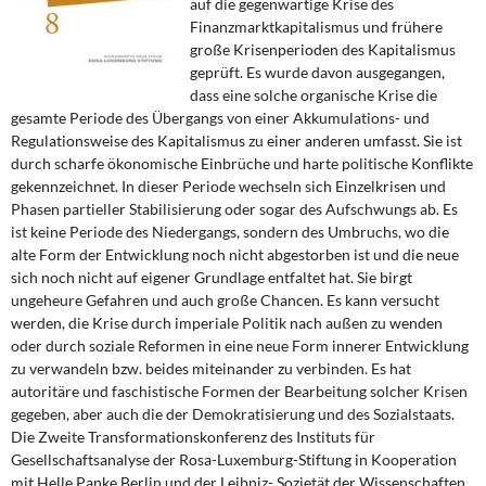
auf die gegenwärtige Krise des
DIE LINKE
Finanzmarktkapitalismus und frühere
große Krisenperioden des Kapitalismus
Weitere Themen
geprüft. Es wurde davon ausgegangen,
dass eine solche organische Krise die
Memo-Gruppe
gesamte Periode des Übergangs von einer Akkumulations- und
Regulationsweise des Kapitalismus zu einer anderen umfasst. Sie ist
durch scharfe ökonomische Einbrüche und harte politische Konflikte
Institut Solidarische Moderne
gekennzeichnet. In dieser Periode wechseln sich Einzelkrisen und
Phasen partieller Stabilisierung oder sogar des Aufschwungs ab. Es
Rosa-Luxemburg-Stiftung
ist keine Periode des Niedergangs, sondern des Umbruchs, wo die
alte Form der Entwicklung noch nicht abgestorben ist und die neue
Über mich
sich noch nicht auf eigener Grundlage entfaltet hat. Sie birgt
ungeheure Gefahren und auch große Chancen. Es kann versucht
werden, die Krise durch imperiale Politik nach außen zu wenden
Kontakt
oder durch soziale Reformen in eine neue Form innerer Entwicklung
zu verwandeln bzw. beides miteinander zu verbinden. Es hat
autoritäre und faschistische Formen der Bearbeitung solcher Krisen
gegeben, aber auch die der Demokratisierung und des Sozialstaats.
Die Zweite Transformationskonferenz des Instituts für
Gesellschaftsanalyse der Rosa-Luxemburg-Stiftung in Kooperation
mit Helle Panke Berlin und der Leibniz- Sozietät der Wissenschaften