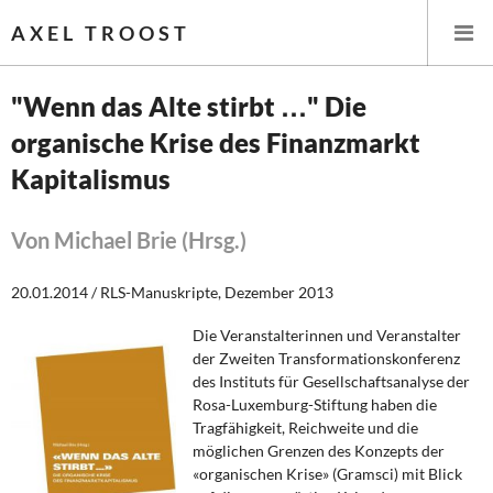
AXEL TROOST
"Wenn das Alte stirbt …" Die
organische Krise des Finanzmarkt
Startseite
Kapitalismus
Themen
Von Michael Brie (Hrsg.)
Leitlinien linker Wirtschafts- und Finanzpolitik
20.01.2014 / RLS-Manuskripte, Dezember 2013
Wirtschaftspolitik
Die Veranstalterinnen und Veranstalter
Steuer- und Finanzpolitik
der Zweiten Transformationskonferenz
des Instituts für Gesellschaftsanalyse der
Öffentliche Infrastruktur und Daseinsvorsorge
Rosa-Luxemburg-Stiftung haben die
Tragfähigkeit, Reichweite und die
möglichen Grenzen des Konzepts der
Eurokrise und Griechenland
«organischen Krise» (Gramsci) mit Blick