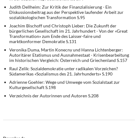
Judith Dellheim: Zur Kritik der Finanzialisierung - Ein
Diskussionsbeitrag aus der Perspektive laufender Arbeit zur
sozialökologischen Transformation S.95
Joachim Bischoff und Christoph Lieber: Die Zukunft der
bürgerlichen Gesellschaft im 21. Jahrhundert - Von der «Great
Transformation» zum Ende des Laisser-faire und
marktkonformer Demokratie S.131
Veronika Duma, Martin Konecny und Hanna Lichtenberger:
Autoritärer Etatismus und Ausnahmestaat - Krisenbearbeitung
im historischen Vergleich: Österreich und Griechenland S.157
Raul Zelik: Sozialdemokratie unter radikalen Vorzeichen?
Südamerikas «Sozialismus des 21. Jahrhunderts» S.190
Adrienne Goehler: Wege und Umwege vom Sozialstaat zur
Kulturgesellschaft S.198
Verzeichnis der Autorinnen und Autoren S.208