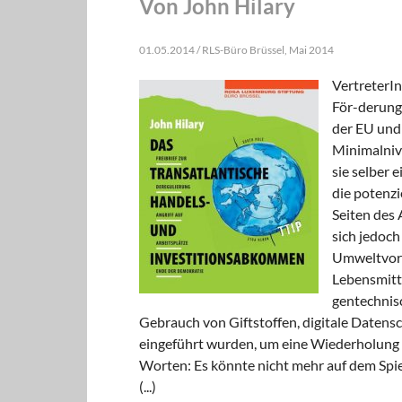
Von John Hilary
01.05.2014 / RLS-Büro Brüssel, Mai 2014
VertreterIn
För-derung
der EU und 
Minimalnive
sie selber 
die potenz
Seiten des 
sich jedoch
Umweltvors
Lebensmitte
gentechnis
Gebrauch von Giftstoffen, digitale Datens
eingeführt wurden, um eine Wiederholung 
Worten: Es könnte nicht mehr auf dem Spie
(...)