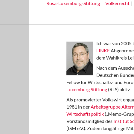
Rosa-Luxemburg-Stiftung
Völkerrecht
Ich war von 2005 
LINKE
Abgeordnet
dem Wahlkreis Lei
Nach dem Aussche
Deutschen Bundest
Fellow für Wirtschafts- und Euro
Luxemburg Stiftung
(RLS) aktiv.
Als promovierter Volkswirt engag
1981 in der
Arbeitsgruppe Altern
Wirtschaftspolitik
(„Memo-Gruppe
Vorstandsmitglied des
Institut 
(ISM e.V.). Zudem langjährige Mit