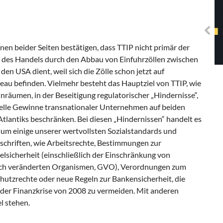
Solidarisches EUropa -
Mosaiklinke Perspektiven
nen beider Seiten bestätigen, dass TTIP nicht primär der
 des Handels durch den Abbau von Einfuhrzöllen zwischen
den USA dient, weil sich die Zölle schon jetzt auf
au befinden. Vielmehr besteht das Hauptziel von TTIP, wie
einräumen, in der Beseitigung regulatorischer „Hindernisse“,
ielle Gewinne transnationaler Unternehmen auf beiden
Atlantiks beschränken. Bei diesen „Hindernissen“ handelt es
 um einige unserer wertvollsten Sozialstandards und
chriften, wie Arbeitsrechte, Bestimmungen zur
lsicherheit (einschließlich der Einschränkung von
ch veränderten Organismen, GVO), Verordnungen zum
chutzrechte oder neue Regeln zur Bankensicherheit, die
der Finanzkrise von 2008 zu vermeiden. Mit anderen
l stehen.