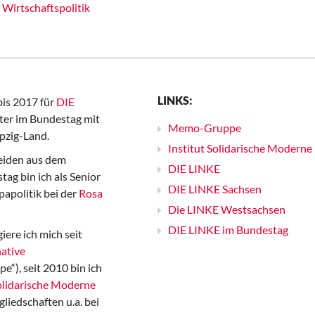
Wirtschaftspolitik
LINKS:
bis 2017 für
DIE
er im Bundestag mit
Memo-Gruppe
pzig-Land.
Institut Solidarische Moderne
iden aus dem
DIE LINKE
ag bin ich als Senior
DIE LINKE Sachsen
papolitik bei der
Rosa
Die LINKE Westsachsen
DIE LINKE im Bundestag
iere ich mich seit
ative
“), seit 2010 bin ich
Solidarische Moderne
gliedschaften u.a. bei