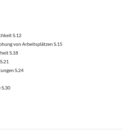
chkeit S.12
ohung von Arbeitsplätzen S.15
heit S.18
S.21
stungen S.24
 S.30