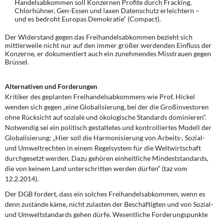
Handelsabkommen soll Konzernen Profite durch Fracking,
Chlorhühner, Gen-Essen und laxen Datenschutz erleichtern –
und es bedroht Europas Demokratie“ (Compact).
Der Widerstand gegen das Freihandelsabkommen bezieht sich
mittlerweile nicht nur auf den immer größer werdenden Einfluss der
Konzerne, er dokumentiert auch ein zunehmendes Misstrauen gegen
Brüssel.
Alternativen und Forderungen
Kritiker des geplanten Freihandelsabkommens wie Prof. Hickel
wenden sich gegen „eine Globalisierung, bei der die Großinvestoren
ohne Rücksicht auf soziale und ökologische Standards dominieren“.
Notwendig sei ein politisch gestaltetes und kontrolliertes Modell der
Globalisierung: „Hier soll die Harmonisierung von Arbeits-, Sozial-
und Umweltrechten in einem Regelsystem für die Weltwirtschaft
durchgesetzt werden. Dazu gehören einheitliche Mindeststandards,
die von keinem Land unterschritten werden dürfen“ (taz vom
12.2.2014).
Der DGB fordert, dass ein solches Freihandelsabkommen, wenn es
denn zustände käme, nicht zulasten der Beschäftigten und von Sozial-
und Umweltstandards gehen dürfe. Wesentliche Forderungspunkte