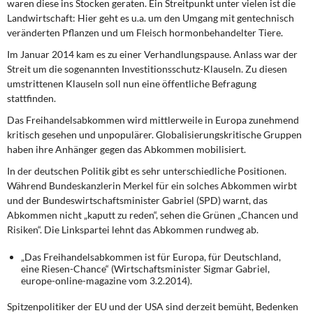
waren diese ins Stocken geraten. Ein Streitpunkt unter vielen ist die
Landwirtschaft: Hier geht es u.a. um den Umgang mit gentechnisch
veränderten Pflanzen und um Fleisch hormonbehandelter Tiere.
Im Januar 2014 kam es zu einer Verhandlungspause. Anlass war der
Streit um die sogenannten Investitionsschutz-Klauseln. Zu diesen
umstrittenen Klauseln soll nun eine öffentliche Befragung
stattfinden.
Das Freihandelsabkommen wird mittlerweile in Europa zunehmend
kritisch gesehen und unpopulärer. Globalisierungskritische Gruppen
haben ihre Anhänger gegen das Abkommen mobilisiert.
In der deutschen Politik gibt es sehr unterschiedliche Positionen.
Während Bundeskanzlerin Merkel für ein solches Abkommen wirbt
und der Bundeswirtschaftsminister Gabriel (SPD) warnt, das
Abkommen nicht „kaputt zu reden“, sehen die Grünen „Chancen und
Risiken“. Die Linkspartei lehnt das Abkommen rundweg ab.
„Das Freihandelsabkommen ist für Europa, für Deutschland,
eine Riesen-Chance“ (Wirtschaftsminister Sigmar Gabriel,
europe-online-magazine vom 3.2.2014).
Spitzenpolitiker der EU und der USA sind derzeit bemüht, Bedenken