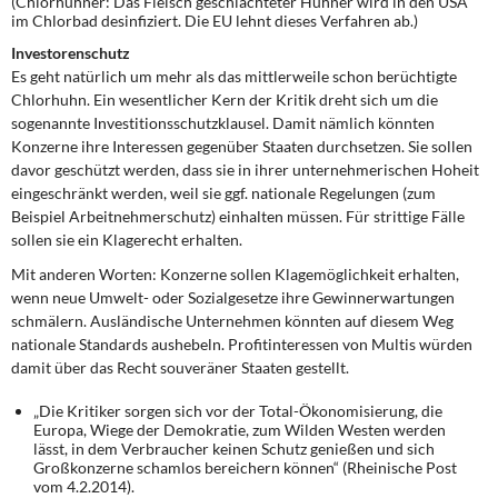
(Chlorhühner: Das Fleisch geschlachteter Hühner wird in den USA
im Chlorbad desinfiziert. Die EU lehnt dieses Verfahren ab.)
Investorenschutz
Es geht natürlich um mehr als das mittlerweile schon berüchtigte
Chlorhuhn. Ein wesentlicher Kern der Kritik dreht sich um die
sogenannte Investitionsschutzklausel. Damit nämlich könnten
Konzerne ihre Interessen gegenüber Staaten durchsetzen. Sie sollen
davor geschützt werden, dass sie in ihrer unternehmerischen Hoheit
eingeschränkt werden, weil sie ggf. nationale Regelungen (zum
Beispiel Arbeitnehmerschutz) einhalten müssen. Für strittige Fälle
sollen sie ein Klagerecht erhalten.
Mit anderen Worten: Konzerne sollen Klagemöglichkeit erhalten,
wenn neue Umwelt- oder Sozialgesetze ihre Gewinnerwartungen
schmälern. Ausländische Unternehmen könnten auf diesem Weg
nationale Standards aushebeln. Profitinteressen von Multis würden
damit über das Recht souveräner Staaten gestellt.
„Die Kritiker sorgen sich vor der Total-Ökonomisierung, die
Europa, Wiege der Demokratie, zum Wilden Westen werden
lässt, in dem Verbraucher keinen Schutz genießen und sich
Großkonzerne schamlos bereichern können“ (Rheinische Post
vom 4.2.2014).