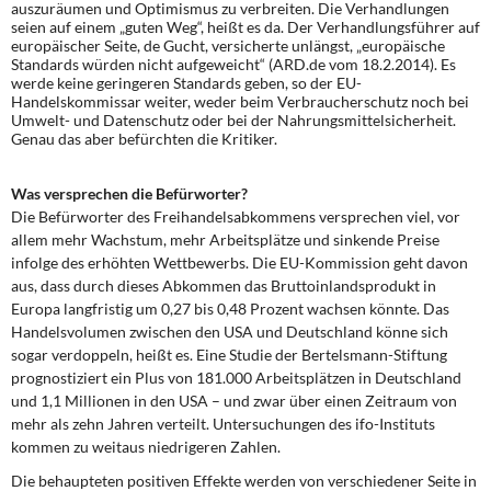
auszuräumen und Optimismus zu verbreiten. Die Verhandlungen
seien auf einem „guten Weg“, heißt es da. Der Verhandlungsführer auf
europäischer Seite, de Gucht, versicherte unlängst, „europäische
Standards würden nicht aufgeweicht“ (ARD.de vom 18.2.2014). Es
werde keine geringeren Standards geben, so der EU-
Handelskommissar weiter, weder beim Verbraucherschutz noch bei
Umwelt- und Datenschutz oder bei der Nahrungsmittelsicherheit.
Genau das aber befürchten die Kritiker.
Was versprechen die Befürworter?
Die Befürworter des Freihandelsabkommens versprechen viel, vor
allem mehr Wachstum, mehr Arbeitsplätze und sinkende Preise
infolge des erhöhten Wettbewerbs. Die EU-Kommission geht davon
aus, dass durch dieses Abkommen das Bruttoinlandsprodukt in
Europa langfristig um 0,27 bis 0,48 Prozent wachsen könnte. Das
Handelsvolumen zwischen den USA und Deutschland könne sich
sogar verdoppeln, heißt es. Eine Studie der Bertelsmann-Stiftung
prognostiziert ein Plus von 181.000 Arbeitsplätzen in Deutschland
und 1,1 Millionen in den USA – und zwar über einen Zeitraum von
mehr als zehn Jahren verteilt. Untersuchungen des ifo-Instituts
kommen zu weitaus niedrigeren Zahlen.
Die behaupteten positiven Effekte werden von verschiedener Seite in