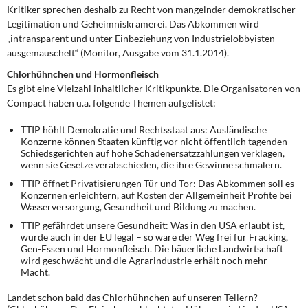
Kritiker sprechen deshalb zu Recht von mangelnder demokratischer
Legitimation und Geheimniskrämerei. Das Abkommen wird
„intransparent und unter Einbeziehung von Industrielobbyisten
ausgemauschelt“ (Monitor, Ausgabe vom 31.1.2014).
Chlorhühnchen und Hormonfleisch
Es gibt eine Vielzahl inhaltlicher Kritikpunkte. Die Organisatoren von
Compact haben u.a. folgende Themen aufgelistet:
TTIP höhlt Demokratie und Rechtsstaat aus: Ausländische
Konzerne können Staaten künftig vor nicht öffentlich tagenden
Schiedsgerichten auf hohe Schadenersatzzahlungen verklagen,
wenn sie Gesetze verabschieden, die ihre Gewinne schmälern.
TTIP öffnet Privatisierungen Tür und Tor: Das Abkommen soll es
Konzernen erleichtern, auf Kosten der Allgemeinheit Profite bei
Wasserversorgung, Gesundheit und Bildung zu machen.
TTIP gefährdet unsere Gesundheit: Was in den USA erlaubt ist,
würde auch in der EU legal – so wäre der Weg frei für Fracking,
Gen-Essen und Hormonfleisch. Die bäuerliche Landwirtschaft
wird geschwächt und die Agrarindustrie erhält noch mehr
Macht.
Landet schon bald das Chlorhühnchen auf unseren Tellern?