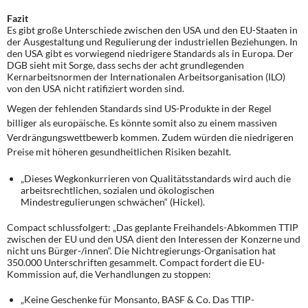
Fazit
Es gibt große Unterschiede zwischen den USA und den EU-Staaten in
der Ausgestaltung und Regulierung der industriellen Beziehungen. In
den USA gibt es vorwiegend niedrigere Standards als in Europa. Der
DGB sieht mit Sorge, dass sechs der acht grundlegenden
Kernarbeitsnormen der Internationalen Arbeitsorganisation (ILO)
von den USA nicht ratifiziert worden sind.
Wegen der fehlenden Standards sind US-Produkte in der Regel
billiger als europäische. Es könnte somit also zu einem massiven
Verdrängungswettbewerb kommen. Zudem würden die niedrigeren
Preise mit höheren gesundheitlichen Risiken bezahlt.
„Dieses Wegkonkurrieren von Qualitätsstandards wird auch die
arbeitsrechtlichen, sozialen und ökologischen
Mindestregulierungen schwächen“ (Hickel).
Compact schlussfolgert: „Das geplante Freihandels-Abkommen TTIP
zwischen der EU und den USA dient den Interessen der Konzerne und
nicht uns Bürger-/innen“. Die Nichtregierungs-Organisation hat
350.000 Unterschriften gesammelt. Compact fordert die EU-
Kommission auf, die Verhandlungen zu stoppen:
„Keine Geschenke für Monsanto, BASF & Co. Das TTIP-