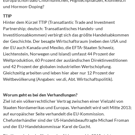
Europa schon bald Chlorhühnchen, Hightechpflanzen, Klonfleisch
DIE LINKE
und Hormon-Doping?
TTIP
Weitere Themen
Hinter dem Kürzel TTIP (Transatlantic Trade and Investment
Partnership; deutsch: Transatlantisches Handels- und
Memo-Gruppe
Investitionsabkommen) verbirgt sich das größte Handelsabkommen
der Geschichte. Der besagte Wirtschaftsraum (neben den USA und
Institut Solidarische Moderne
der EU auch Kanada und Mexiko, die EFTA-Staaten Schweiz,
Liechtenstein, Norwegen und Island) umfasst 44 Prozent der
Weltproduktion, 60 Prozent der ausländischen Direktinvestitionen
Rosa-Luxemburg-Stiftung
und 42 Prozent der globalen industriellen Wertschöpfung.
Gleichzeitig arbeiten und leben hier aber nur 12 Prozent der
Über mich
Weltbevölkerung (Angaben: ver.di, Abt. Wirtschaftspolitik).
Kontakt
Worum geht es bei den Verhandlungen?
Ziel ist ein völkerrechtlicher Vertrag zwischen einer Vielzahl von
Staaten Nordamerikas und Europas. Verhandelt wird seit Mitte 2013;
auf europäischer Seite verhandelt die EU-Kommission.
Chefunterhändler sind der US-Handelsbeauftragte Michael Froman
und der EU-Handelskommissar Karel de Gucht.