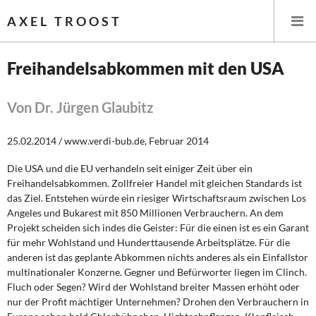
AXEL TROOST
Freihandelsabkommen mit den USA
Startseite
Von Dr. Jürgen Glaubitz
Themen
25.02.2014 / www.verdi-bub.de, Februar 2014
Leitlinien linker Wirtschafts- und Finanzpolitik
Die USA und die EU verhandeln seit einiger Zeit über ein
Freihandelsabkommen. Zollfreier Handel mit gleichen Standards ist
Wirtschaftspolitik
das Ziel. Entstehen würde ein riesiger Wirtschaftsraum zwischen Los
Angeles und Bukarest mit 850 Millionen Verbrauchern. An dem
Steuer- und Finanzpolitik
Projekt scheiden sich indes die Geister: Für die einen ist es ein Garant
für mehr Wohlstand und Hunderttausende Arbeitsplätze. Für die
anderen ist das geplante Abkommen nichts anderes als ein Einfallstor
Öffentliche Infrastruktur und Daseinsvorsorge
multinationaler Konzerne. Gegner und Befürworter liegen im Clinch.
Fluch oder Segen? Wird der Wohlstand breiter Massen erhöht oder
Eurokrise und Griechenland
nur der Profit mächtiger Unternehmen? Drohen den Verbrauchern in