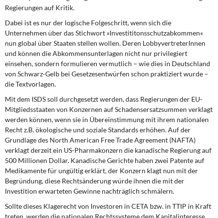
Regierungen auf Kritik.
Dabei ist es nur der logische Folgeschritt,
wenn sich die
Unternehmen über das Stichwort »Investititonsschutzabkommen«
nun global über Staaten stellen wollen. Deren LobbyvertreterInnen
und können die Abkommensunterlagen nicht nur privilegiert
einsehen, sondern formulieren vermutlich – wie dies in Deutschland
von Schwarz-Gelb bei Gesetzesentwürfen schon praktiziert wurde –
die Textvorlagen.
Mit dem ISDS soll durchgesetzt werden,
dass Regierungen der EU-
Mitgliedsstaaten von Konzernen auf Schadensersatzsummen verklagt
werden können, wenn sie in Übereinstimmung mit ihrem nationalen
Recht z.B. ökologische und soziale Standards erhöhen. Auf der
Grundlage des North American Free Trade Agreement (NAFTA)
verklagt derzeit ein US-Pharmakonzern die kanadische Regierung auf
500 Millionen Dollar. Kanadische Gerichte haben zwei Patente auf
Medikamente für ungültig erklärt, der Konzern klagt nun mit der
Begründung, diese Rechtsänderung würde ihnen die mit der
Investition erwarteten Gewinne nachträglich schmälern.
Sollte dieses Klagerecht von Investoren
in CETA bzw. in TTIP in Kraft
treten, werden die nationalen Rechtssysteme dem Kapitalinteresse