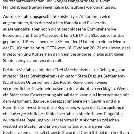
Wirtschaftsverbänden und Kongressabgeordnete, die vom
Handelsbeauftragten regelmäßig konsultiert werden müssen.
Aus der Erfahrungsgeschichte bisheriger Abkommen
wird
angenommen, dass das zwischen Kanada und EU bereits
ausgehandelte, aber noch nicht beschlossene Comprehensive
Economic and Trade Agreement, kurz CETA, als Blaupause für das
geplante TTIP zwischen der USA und der EU dient. In einem Memo
der EU-Kommission zu CETA vom 18. Oktober 2013 ist zu lesen, dass
Investoren und Konzernen darin ein besonderes Klagerecht gegen
Staaten eingeräumt werden soll.
Bei dem Verfahren
mit dem Titel »Mechanismus zur Beilegung von
Investor-Staat-Streitigkeiten« (»Investor-State Dispute Settlement« –
ISDS) haben Unternehmen das Recht, Regierungen wegen
vermeintlicher Gewinneinbußen in der Zukunft zu verklagen. Wenn
ein Staat seine Gesetzgebung aktualisiert, kann ein Unternehmen mit
dem Argument, das neue Gesetz schmälere den Gewinn und die
Rendite der Investition, diese Regierung wegen der Neuregelung in
ein außergerichtliches Schiedsverfahren hineinziehen. Eingeführt
wurde diese Regelung vor Jahrzehnten in Abkommen zwischen
westlichen Staaten und Entwicklungsländern, in denen das
Rechtssystem als fragil eingestuft wurde. Dies trifft bei den heutigen