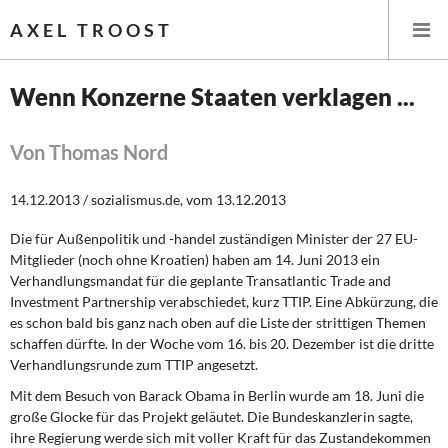
AXEL TROOST
Wenn Konzerne Staaten verklagen ...
Startseite
Von Thomas Nord
Themen
14.12.2013 / sozialismus.de, vom 13.12.2013
Leitlinien linker Wirtschafts- und Finanzpolitik
Die für Außenpolitik und -handel zuständigen Minister der 27 EU-
Mitglieder (noch ohne Kroatien) haben am 14. Juni 2013 ein
Wirtschaftspolitik
Verhandlungsmandat für die geplante Transatlantic Trade and
Investment Partnership verabschiedet, kurz TTIP. Eine Abkürzung, die
Steuer- und Finanzpolitik
es schon bald bis ganz nach oben auf die Liste der strittigen Themen
schaffen dürfte. In der Woche vom 16. bis 20. Dezember ist die dritte
Verhandlungsrunde zum TTIP angesetzt.
Öffentliche Infrastruktur und Daseinsvorsorge
Mit dem Besuch von Barack Obama
in Berlin wurde am 18. Juni die
Eurokrise und Griechenland
große Glocke für das Projekt geläutet. Die Bundeskanzlerin sagte,
ihre Regierung werde sich mit voller Kraft für das Zustandekommen