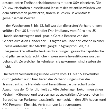
DIE LINKE
des geplanten Freihandelsabkommens mit den USA einsetzen. Die
Volkswirtschaften diesseits und jenseits des Atlantiks würden von
dem Abkommen profitieren, zudem sei es ein Bekenntnis zu
Weitere Themen
gemeinsamen Werten.
Memo-Gruppe
In der Woche vom 8. bis 13. Juli
wurden die ersten Verhandlungen
geführt. Der US-Unterhändler Dan Mullaney vom Büro des US-
Handelsbeauftragten und Ignacio Garcia Bercero von der
Institut Solidarische Moderne
Generaldirektion Handel der EU sagten am Ende der Woche in einer
Pressekonferenz, der Marktzugang für Agrarprodukte, die
Rosa-Luxemburg-Stiftung
Energiemärkte, öffentliche Ausschreibungen, gesundheitspolitische
und pflanzenschutzrechtliche Fragen sowie Investitionen wurden
Über mich
behandelt. Zu welchen Ergebnissen sie gekommen sind, sagten sie
nicht.
Kontakt
Die zweite Verhandlungsrunde
wurde vom 11. bis 16. November
durchgeführt, auch hier liefen die Verhandlungen über die
Transatlantische Handels- und Investitionspartnerschaft unter
Ausschluss der Öffentlichkeit ab. Alle Unterlagen bekommen einen
»Geheim«-Stempel und werden nur ausgewählten Abgeordneten im
Europäischen Parlament zugänglich gemacht. In den USA haben rund
600 Personen Einsicht, Vertreter von Lobbygruppen,