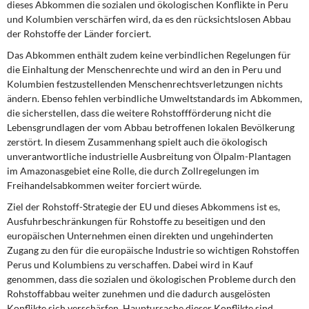
dieses Abkommen die sozialen und ökologischen Konflikte in Peru
DIE LINKE
und Kolumbien verschärfen wird, da es den rücksichtslosen Abbau
der Rohstoffe der Länder forciert.
Weitere Themen
Das Abkommen enthält zudem keine verbindlichen Regelungen für
die Einhaltung der Menschenrechte und wird an den in Peru und
Memo-Gruppe
Kolumbien festzustellenden Menschenrechtsverletzungen nichts
ändern. Ebenso fehlen verbindliche Umweltstandards im Abkommen,
Institut Solidarische Moderne
die sicherstellen, dass die weitere Rohstoffförderung nicht die
Lebensgrundlagen der vom Abbau betroffenen lokalen Bevölkerung
Rosa-Luxemburg-Stiftung
zerstört. In diesem Zusammenhang spielt auch die ökologisch
unverantwortliche industrielle Ausbreitung von Ölpalm-Plantagen
im Amazonasgebiet eine Rolle, die durch Zollregelungen im
Über mich
Freihandelsabkommen weiter forciert würde.
Ziel der Rohstoff-Strategie der EU und dieses Abkommens ist es,
Kontakt
Ausfuhrbeschränkungen für Rohstoffe zu beseitigen und den
europäischen Unternehmen einen direkten und ungehinderten
Zugang zu den für die europäische Industrie so wichtigen Rohstoffen
Perus und Kolumbiens zu verschaffen. Dabei wird in Kauf
genommen, dass die sozialen und ökologischen Probleme durch den
Rohstoffabbau weiter zunehmen und die dadurch ausgelösten
Konflikte sich verschärfen. Hauptursache dieser Konflikte sind