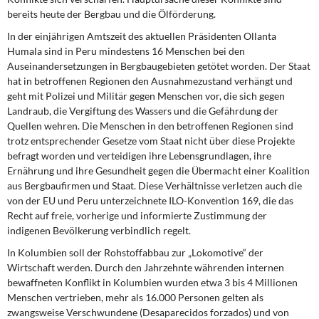
bereits heute der Bergbau und die Ölförderung.
In der einjährigen Amtszeit des aktuellen Präsidenten Ollanta
Humala sind in Peru mindestens 16 Menschen bei den
Auseinandersetzungen in Bergbaugebieten getötet worden. Der Staat
hat in betroffenen Regionen den Ausnahmezustand verhängt und
geht mit Polizei und Militär gegen Menschen vor, die sich gegen
Landraub, die Vergiftung des Wassers und die Gefährdung der
Quellen wehren. Die Menschen in den betroffenen Regionen sind
trotz entsprechender Gesetze vom Staat nicht über diese Projekte
befragt worden und verteidigen ihre Lebensgrundlagen, ihre
Ernährung und ihre Gesundheit gegen die Übermacht einer Koalition
aus Bergbaufirmen und Staat. Diese Verhältnisse verletzen auch die
von der EU und Peru unterzeichnete ILO-Konvention 169, die das
Recht auf freie, vorherige und informierte Zustimmung der
indigenen Bevölkerung verbindlich regelt.
In Kolumbien soll der Rohstoffabbau zur „Lokomotive“ der
Wirtschaft werden. Durch den Jahrzehnte währenden internen
bewaffneten Konflikt in Kolumbien wurden etwa 3 bis 4 Millionen
Menschen vertrieben, mehr als 16.000 Personen gelten als
zwangsweise Verschwundene (Desaparecidos forzados) und von