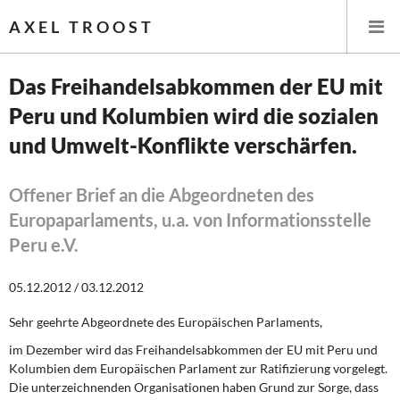
AXEL TROOST
Das Freihandelsabkommen der EU mit
Peru und Kolumbien wird die sozialen
Startseite
und Umwelt-Konflikte verschärfen.
Themen
Offener Brief an die Abgeordneten des
Leitlinien linker Wirtschafts- und Finanzpolitik
Europaparlaments, u.a. von Informationsstelle
Peru e.V.
Wirtschaftspolitik
05.12.2012 / 03.12.2012
Steuer- und Finanzpolitik
Sehr geehrte Abgeordnete des Europäischen Parlaments,
Öffentliche Infrastruktur und Daseinsvorsorge
im Dezember wird das Freihandelsabkommen der EU mit Peru und
Kolumbien dem Europäischen Parlament zur Ratifizierung vorgelegt.
Eurokrise und Griechenland
Die unterzeichnenden Organisationen haben Grund zur Sorge, dass