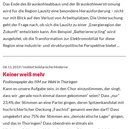
Das Ende des Braunkohleabbaus und der Braunkohleverstromung
wird für die Region Lausitz eine besondere Herausforderung – nicht
nur mit Blick auf den Verlust von Arbeitsplätzen. Die Untersuchung
geht der Frage nach, ob sich die Lausitz zu einer „Energieregion der
Zukunft“ entwickeln kann. Am Beispiel „Batterierecycling“ wird
ausgelotet, ob die Transformation zur Elektromobiliät für diese
Region eine industrie- und strukturpolitische Perspektive bietet ...
06.11.2019 / Institut Solidarische Moderne
Keiner weiß mehr
Positionspapier des ISM zur Wahl in Thüringen
Kann es unsere Aufgabe sein, in den Chor einzustimmen, der singt,
dass wir „gerade noch einmal davon gekommen“ seien? Dass „nur“
23,4% der Stimmen an eine Partei gingen, deren Spitzenkandidat mit
hochrichterlicher Deckung „Faschist“ genannt werden darf? Dass
umgekehrt also 75% der Stimmen ans „demokratische Lager“ gingen,
und das in Thüringen? Dass obendrein erstmals ein