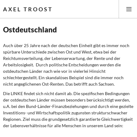
AXEL TROOST
Ostdeutschland
Startseite
Auch über 25 Jahre nach der deutschen Einheit gibt es immer noch
spürbare Unterschiede zwischen Ost und West, etwa bei der
Themen
Reichtumsverteilung, der Lebenserwartung, der Rente und der
Arbeitslosigkeit. Durch politische Entscheidungen werden die
Memo-Gruppe
ostdeutschen Länder nach wie vor in vielerlei Hinsicht
schlechtergestellt. Ein skandalöses Beispiel sind die immer noch
nicht angeglichenen Ost-Renten. Das betrifft auch Sachsen.
Institut Solidarische Moderne
Die LINKE findet sich nicht damit ab. Die spezifischen Bedingungen
der ostdeutschen Länder müssen besonders berücksichtigt werden,
Rosa-Luxemburg-Stiftung
u.A. bei den Bund-Länder-Finanzbeziehungen und durch eine gezielte
Investitions- und Wirtschaftspolitik zugunsten strukturschwacher
Über mich
Regionen. Ziel muss die grundgesetzlich garantierte Gleichwertigkeit
der Lebensverhältnisse für alle Menschen in unserem Land sein:
Über mich