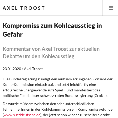
AXEL TROOST
Kompromiss zum Kohleausstieg in
Gefahr
Startseite
Themen
Kommentar von Axel Troost zur aktuellen
Debatte um den Kohleausstieg
Leitlinien linker Wirtschafts- und Finanzpolitik
23.01.2020 / Axel Troost
Wirtschaftspolitik
Die Bundesregierung kündigt den mühsam errungenen Konsens der
Kohle-Kommission einfach auf, und setzt leichtfertig eine
Steuer- und Finanzpolitik
erfolgreiche Energiewende aufs Spiel – und manifestiert das
politische Elend dieser schwarz-roten Bundesregierung (GroKo).
Öffentliche Infrastruktur und Daseinsvorsorge
Da wurde mühsam zwischen den sehr unterschiedlichen
Eurokrise und Griechenland
TeilnehmerInnen in der Kohlekommission ein Kompromiss gefunden
(
www.sueddeutsche.de
), der jetzt schon wieder zu scheitern droht