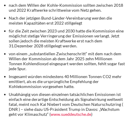
nach dem Willen der Kohle-Kommission sollten zwischen 2018
und 2022 Kraftwerke schrittweise vom Netz gehen.
Nach der jetzigen Bund-Länder-Vereinbarung werden die
meisten Kapazitäten erst 2022 stillgelegt
für die Zeit zwischen 2023 und 2030 hatte die Kommission eine
möglichst stetige Verringerung der Emissionen verlangt. Jetzt
sollen jedoch die meisten Kraftwerke erst nach dem
31.Dezember 2028 stillgelegt werden.
von einem „substantiellen Zwischenschritt“ mit dem nach dem
Willen der Kommission ab dem Jahr 2025 zehn Millionen
Tonnen Kohlendioxyd eingespart werden sollten, fehlt sogar fast
jede Spur.
Insgesamt würden mindestens 40 Millionen Tonnen CO2 mehr
emittiert, als es die ursprüngliche Empfehlung der
Kohlekommission vorgesehen hatte.
Unabhängig von diesen einzelnen tatsächlichen Emissionen ist
einfach eine derartige Entscheidung als Signalwirkung weltweit
fatal, meint noch Kai Niebert vom Deutschen Naturschutzring (
DNR ) – siehe dazu US-Präsident Trump in Davos: „Wachstum
geht vor Klimaschutz“ (
www.sueddeutsche.de
)