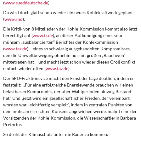
(
www.sueddeutsche.de
).
DIE LINKE
Da wird doch glatt schon wieder ein neues Kohlekraftwerk geplant
Weitere Themen
(
www.rnd
).
Die Kritik von 8 Mitgliedern der Kohle-Kommission kommt also jetzt
Memo-Gruppe
berechtigt auf (
www.fr.de
), an dieser Aufkündigung eines sehr
mühsam „ausbalancierten“ Berichtes der Kohlekommission
Institut Solidarische Moderne
(
www.taz.de
) – eines so schwierig ausgehandelten Kompromisses,
den die Umweltbewegung ohnehin nur mit großen „Bauchweh“
mitgetragen hat – und macht jetzt schon wieder diesen Großkonflikt
Rosa-Luxemburg-Stiftung
einfach wieder offen (
www.taz.de
).
Der SPD-Fraktionsvize macht den Ernst der Lage deutlich, indem er
Über mich
feststellt: „Für eine erfolgreiche Energiewende brauchen wir einen
belastbaren Kompromiss, der über Wahlperioden hinweg Bestand
Kontakt
hat.“ Und „jetzt wird ein gesellschaftlicher Frieden, der vereinbart
worden war, leichtfertig verspielt“, indem in zentralen Punkten von
dem mühsam erreichten Konsens abgewichen werde, mahnt eine der
Vorsitzenden der Kohle-Kommission, die Wissenschaftlerin Barbara
Pretorius.
So droht der Klimaschutz unter die Räder zu kommen: