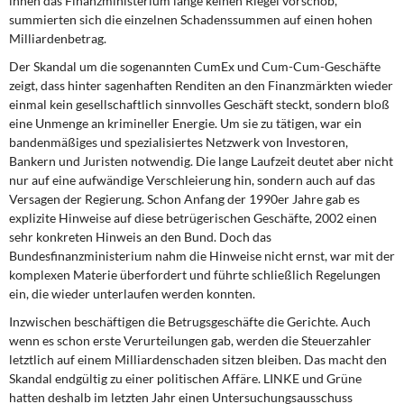
ihnen das Finanzministerium lange keinen Riegel vorschob,
DIE LINKE
summierten sich die einzelnen Schadenssummen auf einen hohen
Milliardenbetrag.
Weitere Themen
Der Skandal um die sogenannten CumEx und Cum-Cum-Geschäfte
zeigt, dass hinter sagenhaften Renditen an den Finanzmärkten wieder
Memo-Gruppe
einmal kein gesellschaftlich sinnvolles Geschäft steckt, sondern bloß
eine Unmenge an krimineller Energie. Um sie zu tätigen, war ein
Institut Solidarische Moderne
bandenmäßiges und spezialisiertes Netzwerk von Investoren,
Bankern und Juristen notwendig. Die lange Laufzeit deutet aber nicht
nur auf eine aufwändige Verschleierung hin, sondern auch auf das
Rosa-Luxemburg-Stiftung
Versagen der Regierung. Schon Anfang der 1990er Jahre gab es
explizite Hinweise auf diese betrügerischen Geschäfte, 2002 einen
Über mich
sehr konkreten Hinweis an den Bund. Doch das
Bundesfinanzministerium nahm die Hinweise nicht ernst, war mit der
Kontakt
komplexen Materie überfordert und führte schließlich Regelungen
ein, die wieder unterlaufen werden konnten.
Inzwischen beschäftigen die Betrugsgeschäfte die Gerichte. Auch
wenn es schon erste Verurteilungen gab, werden die Steuerzahler
letztlich auf einem Milliardenschaden sitzen bleiben. Das macht den
Skandal endgültig zu einer politischen Affäre. LINKE und Grüne
hatten deshalb im letzten Jahr einen Untersuchungsausschuss