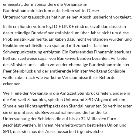
eingesetzt, der insbesondere die Vorgänge im
Bundesfinanzministerium aufarbeiten sollte. Dieser
Untersuchungsausschuss hat nun seinen Abschlussbericht vorgelegt.
In ihrem Sondervotum legt DIE LINKE eindrucksvoll dar, dass sich
das zuständige Bundesfinanzministerium über Jahre nicht um diese
Problematik kümmerte, Eingaben dazu nicht verstanden wurden und
Reaktionen schließlich zu spät und mit zunächst falscher
Schwerpunktsetzung erfolgten. Ein Referent des Finanzministeriums
ließ sich zeitweise sogar von Bankenverbänden bezahlen. Vertreter
des Ministeriums – allen voran der ehemalige Bundesfinanzminister
Peer Steinbrück und der amtierende Minister Wolfgang Schäuble –
wollen aber nach wie vor keine Versäumnisse ihrer Behörde
erkennen.
Weil Teile der Vorgänge in die Amtszeit Steinbrücks fielen, andere in
die Amtszeit Schäubles, spielten Unionsund SPD-Abgeordnete im
Sinne eines Nichtangriffspakts den Skandal herunter. So verhinderten
sie eine umfassende Beweisaufnahme und die fundierte
Untersuchung der Schäden, die auf bis zu 32 Milliarden Euro
geschätzt werden. In ihrem Mehrheitsvotum bestreiten Union und
SPD, dass sich aus der Ausschussarbeit irgendwelche