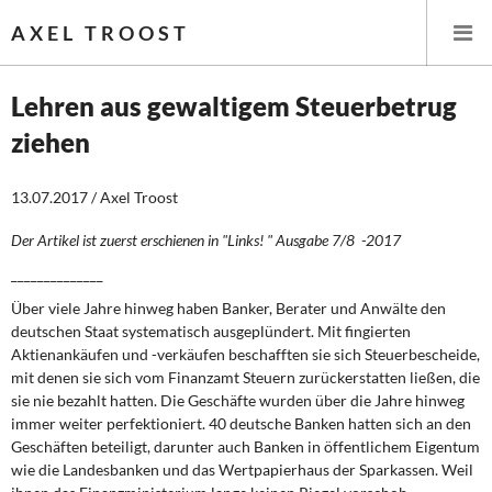
AXEL TROOST
Lehren aus gewaltigem Steuerbetrug
ziehen
Startseite
13.07.2017 / Axel Troost
Themen
Der Artikel ist zuerst erschienen in "Links! " Ausgabe 7/8 -2017
Leitlinien linker Wirtschafts- und Finanzpolitik
______________
Wirtschaftspolitik
Über viele Jahre hinweg haben Banker, Berater und Anwälte den
deutschen Staat systematisch ausgeplündert. Mit fingierten
Steuer- und Finanzpolitik
Aktienankäufen und -verkäufen beschafften sie sich Steuerbescheide,
mit denen sie sich vom Finanzamt Steuern zurückerstatten ließen, die
sie nie bezahlt hatten. Die Geschäfte wurden über die Jahre hinweg
Öffentliche Infrastruktur und Daseinsvorsorge
immer weiter perfektioniert. 40 deutsche Banken hatten sich an den
Geschäften beteiligt, darunter auch Banken in öffentlichem Eigentum
Eurokrise und Griechenland
wie die Landesbanken und das Wertpapierhaus der Sparkassen. Weil