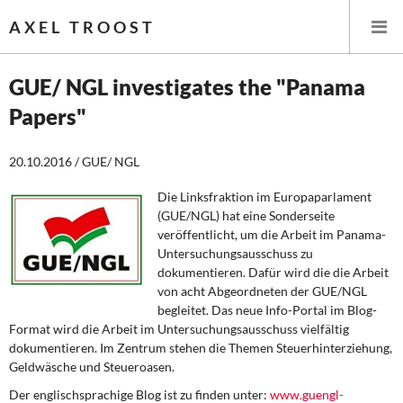
AXEL TROOST
GUE/ NGL investigates the "Panama
Papers"
Startseite
20.10.2016 / GUE/ NGL
Themen
Die Linksfraktion im Europaparlament
Leitlinien linker Wirtschafts- und Finanzpolitik
(GUE/NGL) hat eine Sonderseite
veröffentlicht, um die Arbeit im Panama-
Wirtschaftspolitik
Untersuchungsausschuss zu
dokumentieren. Dafür wird die die Arbeit
Steuer- und Finanzpolitik
von acht Abgeordneten der GUE/NGL
begleitet. Das neue Info-Portal im Blog-
Format wird die Arbeit im Untersuchungsausschuss vielfältig
Öffentliche Infrastruktur und Daseinsvorsorge
dokumentieren. Im Zentrum stehen die Themen Steuerhinterziehung,
Geldwäsche und Steueroasen.
Eurokrise und Griechenland
Der englischsprachige Blog ist zu finden unter:
www.guengl-