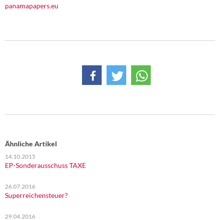
DIE LINKE
panamapapers.eu
Weitere Themen
Memo-Gruppe
Institut Solidarische Moderne
Rosa-Luxemburg-Stiftung
Über mich
Ähnliche Artikel
Kontakt
14.10.2015
EP-Sonderausschuss TAXE
26.07.2016
Superreichensteuer?
29.04.2016