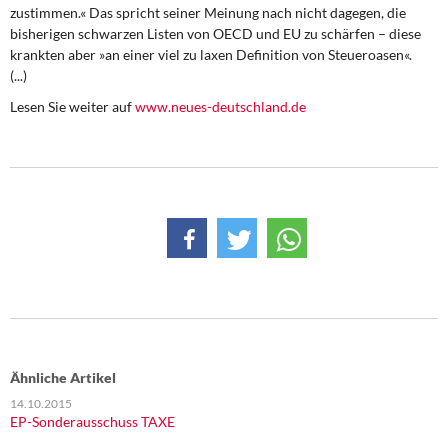
DIE LINKE
zustimmen.« Das spricht seiner Meinung nach nicht dagegen, die
bisherigen schwarzen Listen von OECD und EU zu schärfen – diese
krankten aber »an einer viel zu laxen Definition von Steueroasen«.
Weitere Themen
(...)
Memo-Gruppe
Lesen Sie weiter auf
www.neues-deutschland.de
Institut Solidarische Moderne
Rosa-Luxemburg-Stiftung
Über mich
Kontakt
Ähnliche Artikel
14.10.2015
EP-Sonderausschuss TAXE