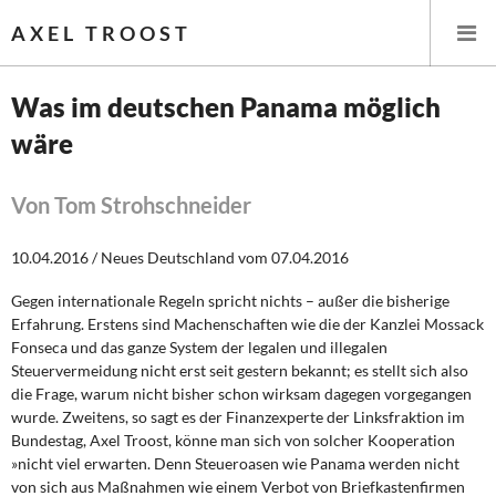
AXEL TROOST
Was im deutschen Panama möglich
wäre
Startseite
Themen
Von Tom Strohschneider
Leitlinien linker Wirtschafts- und Finanzpolitik
10.04.2016 / Neues Deutschland vom 07.04.2016
Gegen internationale Regeln spricht nichts – außer die bisherige
Wirtschaftspolitik
Erfahrung. Erstens sind Machenschaften wie die der Kanzlei Mossack
Fonseca und das ganze System der legalen und illegalen
Steuer- und Finanzpolitik
Steuervermeidung nicht erst seit gestern bekannt; es stellt sich also
die Frage, warum nicht bisher schon wirksam dagegen vorgegangen
Öffentliche Infrastruktur und Daseinsvorsorge
wurde. Zweitens, so sagt es der Finanzexperte der Linksfraktion im
Bundestag, Axel Troost, könne man sich von solcher Kooperation
Eurokrise und Griechenland
»nicht viel erwarten. Denn Steueroasen wie Panama werden nicht
von sich aus Maßnahmen wie einem Verbot von Briefkastenfirmen