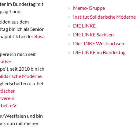
er im Bundestag mit
Memo-Gruppe
pzig-Land.
Institut Solidarische Moderne
iden aus dem
DIE LINKE
ag bin ich als Senior
DIE LINKE Sachsen
papolitik bei der
Rosa
Die LINKE Westsachsen
DIE LINKE im Bundestag
iere ich mich seit
ative
“), seit 2010 bin ich
Solidarische Moderne
gliedschaften u.a. bei
tischer
rverein
beit e.V.
n/Westfalen und bin
ock nun mit meiner