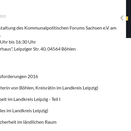
Solidarisches EUropa -
Mosaiklinke Perspektiven
2015
staltung des Kommunalpolitischen Forums Sachsen e.V. am
.
 Uhr bis 16:30 Uhr
rhaus", Leipziger Str. 40, 04564 Böhlen
usforderungen 2016
erin von Böhlen, Kreisrätin im Landkreis Leipzig)
t im Landkreis Leipzig - Teil I
les im Landkreis Leipzig)
icherheit im ländlichen Raum