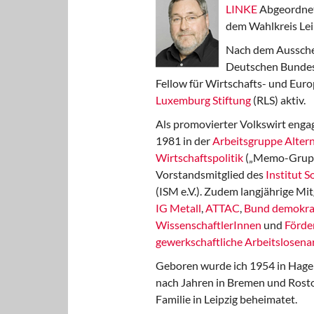
LINKE
Abgeordnet
dem Wahlkreis Lei
Nach dem Aussche
Deutschen Bundest
Fellow für Wirtschafts- und Euro
Luxemburg Stiftung
(RLS) aktiv.
Als promovierter Volkswirt engag
1981 in der
Arbeitsgruppe Altern
Wirtschaftspolitik
(„Memo-Gruppe
Vorstandsmitglied des
Institut 
(ISM e.V.). Zudem langjährige Mit
IG Metall
,
ATTAC
,
Bund demokra
WissenschaftlerInnen
und
Förde
gewerkschaftliche Arbeitslosenar
Geboren wurde ich 1954 in Hage
nach Jahren in Bremen und Rost
Familie in Leipzig beheimatet.