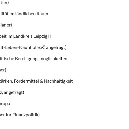
tler)
lität im ländlichen Raum
laner)
it im Landkreis Leipzig II
lt-Leben-Naunhof e.V.“, angefragt)
tische Beteiligungsmöglichkeiten
er)
rken, Fördermittel & Nachhaltigkeit
, angefragt)
uropa“
er für Finanzpolitik)