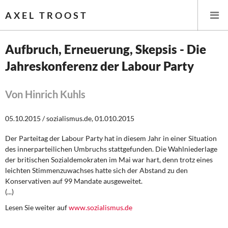
AXEL TROOST
Aufbruch, Erneuerung, Skepsis - Die
Jahreskonferenz der Labour Party
Startseite
Themen
Von Hinrich Kuhls
Leitlinien linker Wirtschafts- und Finanzpolitik
05.10.2015 / sozialismus.de, 01.010.2015
Der Parteitag der Labour Party hat in diesem Jahr in einer Situation
Wirtschaftspolitik
des innerparteilichen Umbruchs stattgefunden. Die Wahlniederlage
der britischen Sozialdemokraten im Mai war hart, denn trotz eines
Steuer- und Finanzpolitik
leichten Stimmenzuwachses hatte sich der Abstand zu den
Konservativen auf 99 Mandate ausgeweitet.
Öffentliche Infrastruktur und Daseinsvorsorge
(...)
Lesen Sie weiter auf
www.sozialismus.de
Eurokrise und Griechenland