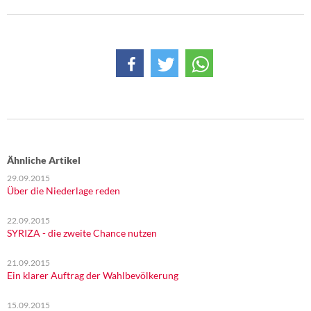
DIE LINKE
Weitere Themen
Memo-Gruppe
Institut Solidarische Moderne
Rosa-Luxemburg-Stiftung
Ähnliche Artikel
Über mich
29.09.2015
Über die Niederlage reden
Kontakt
22.09.2015
SYRIZA - die zweite Chance nutzen
21.09.2015
Ein klarer Auftrag der Wahlbevölkerung
15.09.2015