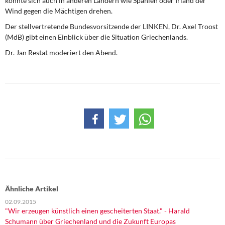
könnte sich auch in anderen Ländern wie Spanien oder Irland der
DIE LINKE
Wind gegen die Mächtigen drehen.
Der stellvertretende Bundesvorsitzende der LINKEN, Dr. Axel Troost
Weitere Themen
(MdB) gibt einen Einblick über die Situation Griechenlands.
Memo-Gruppe
Dr. Jan Restat moderiert den Abend.
Institut Solidarische Moderne
Rosa-Luxemburg-Stiftung
Über mich
Kontakt
Ähnliche Artikel
02.09.2015
"Wir erzeugen künstlich einen gescheiterten Staat." - Harald
Schumann über Griechenland und die Zukunft Europas