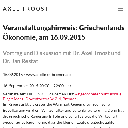
AXEL TROOST
Veranstaltungshinweis: Griechenlands
Ökonomie, am 16.09.2015
Startseite
Themen
Vortrag und Diskussion mit Dr. Axel Troost und
Dr. Jan Restat
Leitlinien linker Wirtschafts- und Finanzpolitik
15.09.2015 / www.dielinke-bremen.de
Wirtschaftspolitik
16. September 2015 20:00 – 22:00 Uhr
Steuer- und Finanzpolitik
Veranstalter: DIE LINKE LV Bremen Ort:
Abgeordnetenbüro (MdB)
Birgit Menz (Doventorstraße 2-4, Bremen)
Im Krieg stirbt als erstes die Wahrheit. Gegen die griechische
Öffentliche Infrastruktur und Daseinsvorsorge
Bevölkerung wird ein Wirtschafts- und Lügenkrieg geführt. Denn hat
die griechische Regierung Erfolg und schafft sie es die Wirtschaft
Eurokrise und Griechenland
wieder aufzubauen, ohne dass die kleinen Leute die Zeche zahlen,