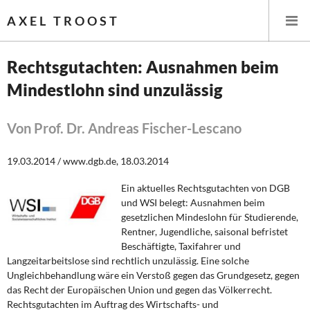
AXEL TROOST
Rechtsgutachten: Ausnahmen beim
Mindestlohn sind unzulässig
Startseite
Themen
Von Prof. Dr. Andreas Fischer-Lescano
Leitlinien linker Wirtschafts- und Finanzpolitik
19.03.2014 / www.dgb.de, 18.03.2014
Ein aktuelles Rechtsgutachten von DGB
Wirtschaftspolitik
und WSI belegt: Ausnahmen beim
gesetzlichen Mindeslohn für Studierende,
Steuer- und Finanzpolitik
Rentner, Jugendliche, saisonal befristet
Beschäftigte, Taxifahrer und
Öffentliche Infrastruktur und Daseinsvorsorge
Langzeitarbeitslose sind rechtlich unzulässig. Eine solche
Ungleichbehandlung wäre ein Verstoß gegen das Grundgesetz, gegen
Eurokrise und Griechenland
das Recht der Europäischen Union und gegen das Völkerrecht.
Rechtsgutachten im Auftrag des Wirtschafts- und