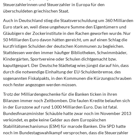
Steuerzahlerinnen und Steuerzahler in Europa für den
überschuldeten griechischen Staat.
Auch in Deutschland stieg die Staatsverschuldung um 360 Milliarden
Euro stark an, weil diese ungeheure Summe den Eigentümern und
Gläubigern der Zockerinstitute in den Rachen geworfen wurde. Nur
50 Milliarden Euro davon hätten gereicht, um auf einen Schlag die
kurzfristigen Schulden der deutschen Kommunen zu begleichen.
Stattdessen werden immer häufiger Bibliotheken, Schwimmbäder,
Kindergärten, Sportvereine oder Schulen dichtgemacht bzw.
kaputtgespart. Der Deutsche Städtetag wies jüngst darauf hin, dass
durch die notwendige Einhaltung der EU-Schuldenbremse, des
sogenannten Fiskalpakts, in den Kommunen die Kürzungsschrauben
noch fester angezogen werden müssen.
Trotz der Milliardengeschenke für die Banken ticken in ihren
Bilanzen immer noch Zeitbomben. Die faulen Kredite belaufen sich
in der Eurozone auf rund 1.000 Milliarden Euro. Das ist fatal.
Bundesfinanzminister Schäuble hatte zwar noch im November 2013
verkündet, es gebe keine Gelder aus dem Europäischen
Stabilitätsmechanismus (ESM) für marode Banken. Die SPD hatte
noch im Bundestagswahlkampf versprochen, dass die Steuerzahler