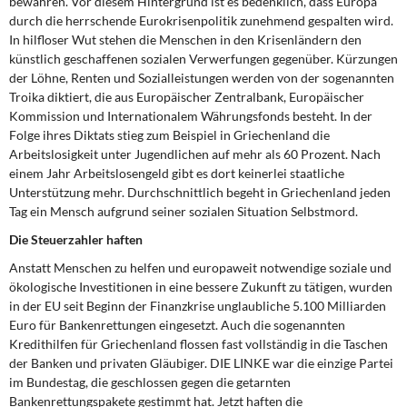
bewahren. Vor diesem Hintergrund ist es bedenklich, dass Europa
DIE LINKE
durch die herrschende Eurokrisenpolitik zunehmend gespalten wird.
In hilfloser Wut stehen die Menschen in den Krisenländern den
Weitere Themen
künstlich geschaffenen sozialen Verwerfungen gegenüber. Kürzungen
der Löhne, Renten und Sozialleistungen werden von der sogenannten
Memo-Gruppe
Troika diktiert, die aus Europäischer Zentralbank, Europäischer
Kommission und Internationalem Währungsfonds besteht. In der
Folge ihres Diktats stieg zum Beispiel in Griechenland die
Institut Solidarische Moderne
Arbeitslosigkeit unter Jugendlichen auf mehr als 60 Prozent. Nach
einem Jahr Arbeitslosengeld gibt es dort keinerlei staatliche
Rosa-Luxemburg-Stiftung
Unterstützung mehr. Durchschnittlich begeht in Griechenland jeden
Tag ein Mensch aufgrund seiner sozialen Situation Selbstmord.
Über mich
Die Steuerzahler haften
Anstatt Menschen zu helfen und europaweit notwendige soziale und
Kontakt
ökologische Investitionen in eine bessere Zukunft zu tätigen, wurden
in der EU seit Beginn der Finanzkrise unglaubliche 5.100 Milliarden
Euro für Bankenrettungen eingesetzt. Auch die sogenannten
Kredithilfen für Griechenland flossen fast vollständig in die Taschen
der Banken und privaten Gläubiger. DIE LINKE war die einzige Partei
im Bundestag, die geschlossen gegen die getarnten
Bankenrettungspakete gestimmt hat. Jetzt haften die