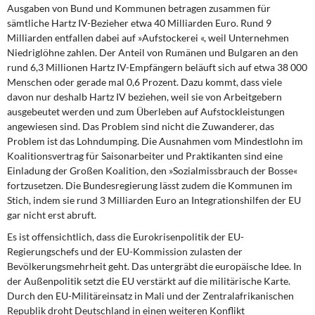
Ausgaben von Bund und Kommunen betragen zusammen für
sämtliche Hartz IV-Bezieher etwa 40 Milliarden Euro. Rund 9
Milliarden entfallen dabei auf »Aufstockerei «, weil Unternehmen
Niedriglöhne zahlen. Der Anteil von Rumänen und Bulgaren an den
rund 6,3 Millionen Hartz IV-Empfängern beläuft sich auf etwa 38 000
Menschen oder gerade mal 0,6 Prozent. Dazu kommt, dass viele
davon nur deshalb Hartz IV beziehen, weil sie von Arbeitgebern
ausgebeutet werden und zum Überleben auf Aufstockleistungen
angewiesen sind. Das Problem sind nicht die Zuwanderer, das
Problem ist das Lohndumping. Die Ausnahmen vom Mindestlohn im
Koalitionsvertrag für Saisonarbeiter und Praktikanten sind eine
Einladung der Großen Koalition, den »Sozialmissbrauch der Bosse«
fortzusetzen. Die Bundesregierung lässt zudem die Kommunen im
Stich, indem sie rund 3 Milliarden Euro an Integrationshilfen der EU
gar nicht erst abruft.
Es ist offensichtlich, dass die Eurokrisenpolitik der EU-
Regierungschefs und der EU-Kommission zulasten der
Bevölkerungsmehrheit geht. Das untergräbt die europäische Idee. In
der Außenpolitik setzt die EU verstärkt auf die militärische Karte.
Durch den EU-Militäreinsatz in Mali und der Zentralafrikanischen
Republik droht Deutschland in einen weiteren Konflikt