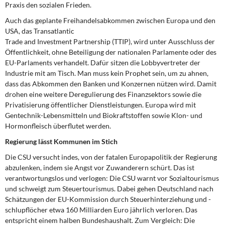
Praxis den sozialen Frieden.
Auch das geplante Freihandelsabkommen zwischen Europa und den
USA, das Transatlantic
Trade and Investment Partnership (TTIP), wird unter Ausschluss der
Öffentlichkeit, ohne Beteiligung der nationalen Parlamente oder des
EU-Parlaments verhandelt. Dafür sitzen die Lobbyvertreter der
Industrie mit am Tisch. Man muss kein Prophet sein, um zu ahnen,
dass das Abkommen den Banken und Konzernen nützen wird. Damit
drohen eine weitere Deregulierung des Finanzsektors sowie die
Privatisierung öffentlicher Dienstleistungen. Europa wird mit
Gentechnik-Lebensmitteln und Biokraftstoffen sowie Klon- und
Hormonfleisch überflutet werden.
Regierung lässt Kommunen im Stich
Die CSU versucht indes, von der fatalen Europapolitik der Regierung
abzulenken, indem sie Angst vor Zuwanderern schürt. Das ist
verantwortungslos und verlogen: Die CSU warnt vor Sozialtourismus
und schweigt zum Steuertourismus. Dabei gehen Deutschland nach
Schätzungen der EU-Kommission durch Steuerhinterziehung und -
schlupflöcher etwa 160 Milliarden Euro jährlich verloren. Das
entspricht einem halben Bundeshaushalt. Zum Vergleich: Die