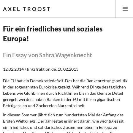
AXEL TROOST
Für ein friedliches und soziales
Europa!
Startseite
Themen
Ein Essay von Sahra Wagenknecht
Leitlinien linker Wirtschafts- und Finanzpolitik
12.02.2014 / linksfraktion.de, 10.02.2013
Die EU hat ein Demokratiedefizit. Das hat die Bankenrettungspolitik
Wirtschaftspolitik
in der sogenannten Eurokrise gezeigt. Während Dinge des täglichen
Lebens wie Glühbirnen durch Richtlinien bis in das kleinste Detail
Steuer- und Finanzpolitik
geregelt werden, haben Banken in der EU mit ihren gigantischen
Betrügereien und Zockereien Narrenfreiheit.
Öffentliche Infrastruktur und Daseinsvorsorge
In diesem Sommer jährt sich zum hundertsten Mal der Anfang des
Ersten Weltkriegs. Der Jahrestag erinnert daran, wie wichtig es ist,
Eurokrise und Griechenland
ein friedliches und solidarisches Zusammenleben in Europa zu