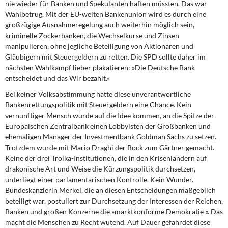
nie wieder für Banken und Spekulanten haften müssten. Das war
Wahlbetrug. Mit der EU-weiten Bankenunion wird es durch eine
großzügige Ausnahmeregelung auch weiterhin möglich sein,
kriminelle Zockerbanken, die Wechselkurse und Zinsen
manipulieren, ohne jegliche Beteiligung von Aktionären und
Gläubigern mit Steuergeldern zu retten. Die SPD sollte daher im
nächsten Wahlkampf lieber plakatieren: »Die Deutsche Bank
entscheidet und das Wir bezahlt.«
Bei keiner Volksabstimmung hätte diese unverantwortliche
Bankenrettungspolitik mit Steuergeldern eine Chance. Kein
vernünftiger Mensch würde auf die Idee kommen, an die Spitze der
Europäischen Zentralbank einen Lobbyisten der Großbanken und
ehemaligen Manager der Investmentbank Goldman Sachs zu setzen.
Trotzdem wurde mit Mario Draghi der Bock zum Gärtner gemacht.
Keine der drei Troika-Institutionen, die in den Krisenländern auf
drakonische Art und Weise die Kürzungspolitik durchsetzen,
unterliegt einer parlamentarischen Kontrolle. Kein Wunder.
Bundeskanzlerin Merkel, die an diesen Entscheidungen maßgeblich
beteiligt war, postuliert zur Durchsetzung der Interessen der Reichen,
Banken und großen Konzerne die »marktkonforme Demokratie «. Das
macht die Menschen zu Recht wütend. Auf Dauer gefährdet diese