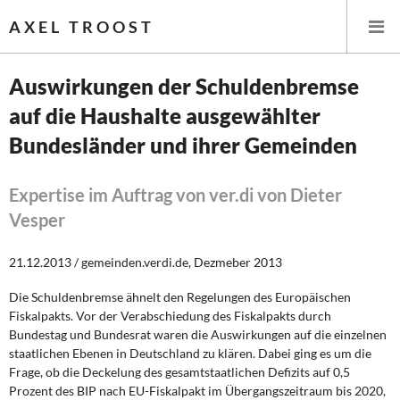
AXEL TROOST
Auswirkungen der Schuldenbremse
auf die Haushalte ausgewählter
Startseite
Bundesländer und ihrer Gemeinden
Themen
Expertise im Auftrag von ver.di von Dieter
Leitlinien linker Wirtschafts- und Finanzpolitik
Vesper
Wirtschaftspolitik
21.12.2013 / gemeinden.verdi.de, Dezmeber 2013
Steuer- und Finanzpolitik
Die Schuldenbremse ähnelt den Regelungen des Europäischen
Fiskalpakts. Vor der Verabschiedung des Fiskalpakts durch
Öffentliche Infrastruktur und Daseinsvorsorge
Bundestag und Bundesrat waren die Auswirkungen auf die einzelnen
staatlichen Ebenen in Deutschland zu klären. Dabei ging es um die
Eurokrise und Griechenland
Frage, ob die Deckelung des gesamtstaatlichen Defizits auf 0,5
Prozent des BIP nach EU-Fiskalpakt im Übergangszeitraum bis 2020,