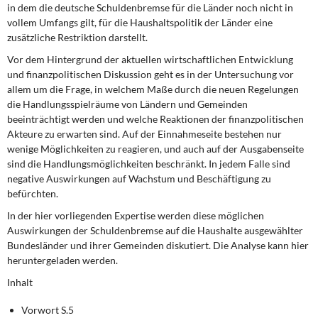
DIE LINKE
in dem die deutsche Schuldenbremse für die Länder noch nicht in
vollem Umfangs gilt, für die Haushaltspolitik der Länder eine
zusätzliche Restriktion darstellt.
Weitere Themen
Vor dem Hintergrund der aktuellen wirtschaftlichen Entwicklung
Memo-Gruppe
und finanzpolitischen Diskussion geht es in der Untersuchung vor
allem um die Frage, in welchem Maße durch die neuen Regelungen
die Handlungsspielräume von Ländern und Gemeinden
Institut Solidarische Moderne
beeinträchtigt werden und welche Reaktionen der finanzpolitischen
Akteure zu erwarten sind. Auf der Einnahmeseite bestehen nur
Rosa-Luxemburg-Stiftung
wenige Möglichkeiten zu reagieren, und auch auf der Ausgabenseite
sind die Handlungsmöglichkeiten beschränkt. In jedem Falle sind
Über mich
negative Auswirkungen auf Wachstum und Beschäftigung zu
befürchten.
Kontakt
In der hier vorliegenden Expertise werden diese möglichen
Auswirkungen der Schuldenbremse auf die Haushalte ausgewählter
Bundesländer und ihrer Gemeinden diskutiert. Die Analyse kann hier
heruntergeladen werden.
Inhalt
Vorwort S.5