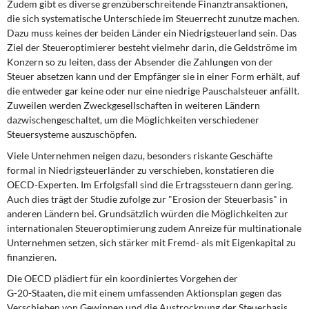
Zudem gibt es diverse grenzüberschreitende Finanztransaktionen,
die sich systematische Unterschiede im Steuerrecht zunutze machen.
Dazu muss keines der beiden Länder ein Niedrigsteuerland sein. Das
Ziel der Steueroptimierer besteht vielmehr darin, die Geldströme im
Konzern so zu leiten, dass der Absender die Zahlungen von der
Steuer absetzen kann und der Empfänger sie in einer Form erhält, auf
die entweder gar keine oder nur eine niedrige Pauschalsteuer anfällt.
Zuweilen werden Zweckgesellschaften in weiteren Ländern
dazwischengeschaltet, um die Möglichkeiten verschiedener
Steuersysteme auszuschöpfen.
Viele Unternehmen neigen dazu, besonders riskante Geschäfte
formal in Niedrigsteuerländer zu verschieben, konstatieren die
OECD-Experten. Im Erfolgsfall sind die Ertragssteuern dann gering.
Auch dies trägt der Studie zufolge zur "Erosion der Steuerbasis" in
anderen Ländern bei. Grundsätzlich würden die Möglichkeiten zur
internationalen Steueroptimierung zudem Anreize für multinationale
Unternehmen setzen, sich stärker mit Fremd- als mit Eigenkapital zu
finanzieren.
Die OECD plädiert für ein koordiniertes Vorgehen der
G-20-Staaten, die mit einem umfassenden Aktionsplan gegen das
Verschieben von Gewinnen und die Austrocknung der Steuerbasis