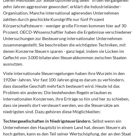
Deren Methoden zur Steueroptimierung seien "in den vergangenen
DIE LINKE
zehn Jahren aggressiver geworden", erklärt die Industrieländer-
Organisation. Manche international agierenden Unternehmen
Weitere Themen
zahlten durch geschickte Kunstgriffe nur fünf Prozent
Körperschaftsteuern - weniger große Firmen kommen hier auf 30
Memo-Gruppe
Prozent. OECD-Wissenschaftler haben die Ergebnisse verschiedener
Untersuchungen zur Besteuerung internationaler Unternehmen
zusammengestellt. Sie beschreiben die wichtigsten Techniken, mit
Institut Solidarische Moderne
denen Konzerne Steuern sparen - ganz legal, indem sie Lücken im
Geflecht von 3.000 bilateralen Steuerabkommen zwischen Staaten
Rosa-Luxemburg-Stiftung
ausnutzen.
Viele internationale Steuerregelungen haben ihre Wurzeln in den
Über mich
1920er-Jahren. Vor fast 100 Jahren ging es darum zu verhindern,
dass dasselbe Geschäft mehrfach besteuert wird. Heute ist das
Kontakt
Problem ein anderes: Die bestehenden Regeln erlauben es
internationalen Konzernen, ihre Erträge so hin und her zu schieben,
dass sie jeweils dort versteuert werden, wo die Steuersätze am
niedrigsten sind. Dazu gehören diese Möglichkeiten:
Tochtergesellschaften in Niedrigsteuerländern.
Selbst wenn ein
Unternehmen den Hauptsitz in einem Land hat, dessen Steuern als
hoch gelten, kann es den Teil seiner Wertschöpfung, der an den Staat