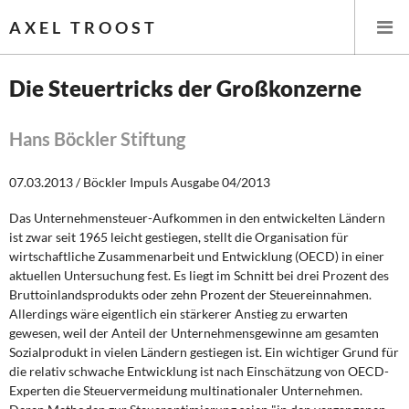
AXEL TROOST
Die Steuertricks der Großkonzerne
Startseite
Hans Böckler Stiftung
Themen
07.03.2013 / Böckler Impuls Ausgabe 04/2013
Leitlinien linker Wirtschafts- und Finanzpolitik
Das Unternehmensteuer-Aufkommen in den entwickelten Ländern
ist zwar seit 1965 leicht gestiegen, stellt die Organisation für
Wirtschaftspolitik
wirtschaftliche Zusammenarbeit und Entwicklung (OECD) in einer
aktuellen Untersuchung fest. Es liegt im Schnitt bei drei Prozent des
Steuer- und Finanzpolitik
Bruttoinlandsprodukts oder zehn Prozent der Steuereinnahmen.
Allerdings wäre eigentlich ein stärkerer Anstieg zu erwarten
gewesen, weil der Anteil der Unternehmensgewinne am gesamten
Öffentliche Infrastruktur und Daseinsvorsorge
Sozialprodukt in vielen Ländern gestiegen ist. Ein wichtiger Grund für
die relativ schwache Entwicklung ist nach Einschätzung von OECD-
Eurokrise und Griechenland
Experten die Steuervermeidung multinationaler Unternehmen.