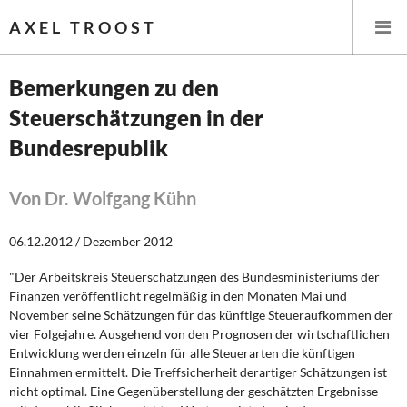
AXEL TROOST
Bemerkungen zu den
Steuerschätzungen in der
Startseite
Bundesrepublik
Themen
Von Dr. Wolfgang Kühn
Leitlinien linker Wirtschafts- und Finanzpolitik
06.12.2012 / Dezember 2012
Wirtschaftspolitik
"Der Arbeitskreis Steuerschätzungen des Bundesministeriums der
Steuer- und Finanzpolitik
Finanzen veröffentlicht regelmäßig in den Monaten Mai und
November seine Schätzungen für das künftige Steueraufkommen der
Öffentliche Infrastruktur und Daseinsvorsorge
vier Folgejahre. Ausgehend von den Prognosen der wirtschaftlichen
Entwicklung werden einzeln für alle Steuerarten die künftigen
Einnahmen ermittelt. Die Treffsicherheit derartiger Schätzungen ist
Eurokrise und Griechenland
nicht optimal. Eine Gegenüberstellung der geschätzten Ergebnisse