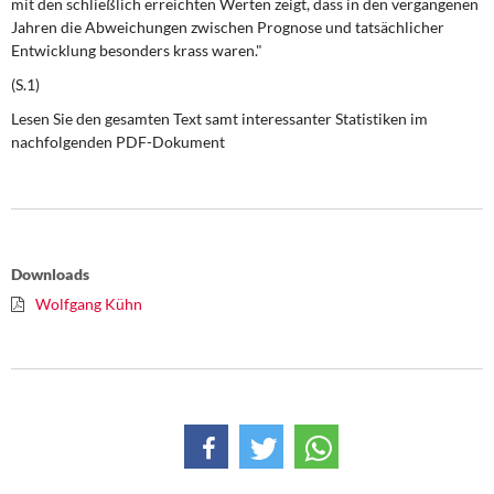
mit den schließlich erreichten Werten zeigt, dass in den vergangenen
DIE LINKE
Jahren die Abweichungen zwischen Prognose und tatsächlicher
Entwicklung besonders krass waren."
Weitere Themen
(S.1)
Memo-Gruppe
Lesen Sie den gesamten Text samt interessanter Statistiken im
nachfolgenden PDF-Dokument
Institut Solidarische Moderne
Rosa-Luxemburg-Stiftung
Downloads
Über mich
Wolfgang Kühn
Kontakt