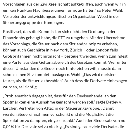
DIE LINKE
Vorschlägen aus der Zivilgesellschaft aufgegriffen, auch wenn wir in
einigen Punkten Nachbesserungen für nötig halten,“ so Peter Wahl,
Vertreter der entwicklungspolitischen Organisation Weed in der
Weitere Themen
Steuerungsgruppe der Kampagne.
Memo-Gruppe
Positiv sei, dass die Kommission sich nicht den Drohungen der
Finanzlobby gebeugt habe, die FTT zu umgehen. Mit der Übernahme
des Vorschlags, die Steuer nach dem Sitzlandprinzip zu erheben,
Institut Solidarische Moderne
können auch Geschäfte in New York, Zürich – oder London falls
Großbritannien nicht mitmacht – besteuert werden, wenn zumindest
Rosa-Luxemburg-Stiftung
eine Partei aus dem Geltungsbereich des Gesetzes kommt. Wer unter
diesen Umständen die Steuer noch hinterziehen will, müsste dann
Über mich
schon seinen Sitz komplett auslagern. Wahl: „Das wird meistens
teurer, als die Steuer zu bezahlen.“ Auch dass die Derivate einbezogen
wurden, sei richtig.
Kontakt
„Problematisch dagegen ist, dass für den Devisenhandel an den
Spotmärkten eine Ausnahme gemacht werden soll,“ sagte Detlev v.
Larcher, Vertreter von Attac in der Steuerungsgruppe. „Da­mit
werden Steuereinnahmen verschenkt und die Möglichkeit die
Spekulation zu dämpfen, eingeschränkt.“ Auch der Steuersatz von nur
0,01% für Derivate sei zu niedrig. „Es sind gerade viele Derivate, die