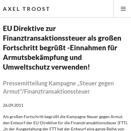
AXEL TROOST
EU Direktive zur
Finanztransaktionssteuer als großen
Startseite
Fortschritt begrüßt -Einnahmen für
Themen
Armutsbekämpfung und
Umweltschutz verwenden!
Leitlinien linker Wirtschafts- und Finanzpolitik
Wirtschaftspolitik
Pressemitteilung Kampagne „Steuer gegen
Armut“/Finanztransaktionssteuer
Steuer- und Finanzpolitik
26.09.2011
Öffentliche Infrastruktur und Daseinsvorsorge
Als großen Fortschritt begrüßt die Kampagne Steuer gegen Armut
Eurokrise und Griechenland
den Entwurf der EU-Direktive für die Finanztransaktionssteuer (FTT).
„In der Ausgestaltung der FTT hat der Entwurf eine ganze Reihe von