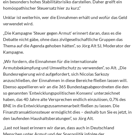
ein besonders hohes Stabilitätsrisiko darstellen. Daher greift ein
homö­opathischer Steuersatz hier zu kurz.“
Unklar ist weiterhin, wer die Einnahmen erhält und wofür das Geld
verwendet wird.
„Die Kampagne 'Steuer gegen Armut' erinnert daran, dass es die
Debatte nicht gäbe, ohne dass zivilgesellschaftliche Gruppen das
Thema auf die Agenda gehoben hätten“, so Jörg Alt SJ, Moderator der
Kampagne.
„Wir fordern, die Einnahmen für die internationale
Armutsbekämpfung und Umweltschutz zu verwenden“, so Alt. „Die
Bundesregierung wird aufgefordert, sich Nicolas Sarkozy
anzuschließen, der Einnahmen in diese Bereiche fließen lassen will.
Ebenso appellieren wir an die 365 Bundestagsabgeordneten die den
so genannten 'Entwicklungspolitischen Konsens' unterzeichnet
haben, das 40 Jahre alte Versprechen endlich einzulösen, 0,7% des
BNE in die Entwick­lungszusammenarbeit fließen zu lassen. Die
Finanztransaktionssteuer ermöglicht dies – deshalb tun Sie es jetzt, in
den laufenden Haushaltsberatungen“, so Jörg Alt.
„Last not least erinnern wir daran, dass auch in Deutschland
Menschen unter Armut und der Sparpolitik infolge der