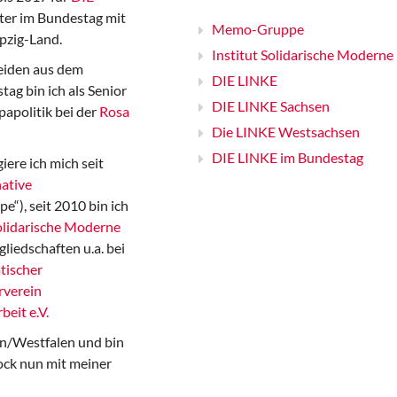
er im Bundestag mit
Memo-Gruppe
pzig-Land.
Institut Solidarische Moderne
iden aus dem
DIE LINKE
ag bin ich als Senior
DIE LINKE Sachsen
papolitik bei der
Rosa
Die LINKE Westsachsen
DIE LINKE im Bundestag
iere ich mich seit
ative
“), seit 2010 bin ich
Solidarische Moderne
gliedschaften u.a. bei
tischer
rverein
beit e.V.
n/Westfalen und bin
ock nun mit meiner