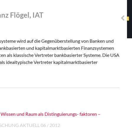
Solidarisches EUropa -
Mosaiklinke Perspektiven
nz Flögel, IAT
zsysteme wird auf die Gegenüberstellung von Banken und
ankbasierten und kapitalmarktbasierten Finanzsystemen
en als klassische Vertreter bankbasierter Systeme. Die USA
als idealtypische Vertreter kapitalmarktbasierter
? Wissen und Raum als Distinguierungs- faktoren –
 FORSCHUNG AKTUELL 06 / 2012