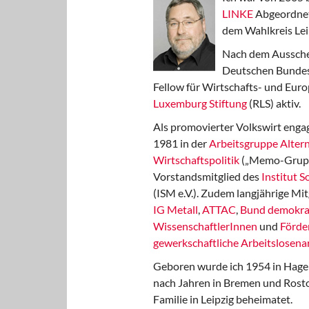
LINKE
Abgeordnet
dem Wahlkreis Lei
Nach dem Aussche
Deutschen Bundest
Fellow für Wirtschafts- und Euro
Luxemburg Stiftung
(RLS) aktiv.
Als promovierter Volkswirt engag
1981 in der
Arbeitsgruppe Altern
Wirtschaftspolitik
(„Memo-Gruppe
Vorstandsmitglied des
Institut 
(ISM e.V.). Zudem langjährige Mit
IG Metall
,
ATTAC
,
Bund demokra
WissenschaftlerInnen
und
Förde
gewerkschaftliche Arbeitslosenar
Geboren wurde ich 1954 in Hage
nach Jahren in Bremen und Rost
Familie in Leipzig beheimatet.