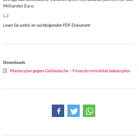
DIE LINKE
Milliarden Euro.
(...)
Weitere Themen
Lesen Sie weiter im nachfolgenden PDF-Dokument
Memo-Gruppe
Institut Solidarische Moderne
Downloads
Rosa-Luxemburg-Stiftung
Masterplan gegen Geldwäsche – Finanzkriminalität bekämpfen
Über mich
Kontakt