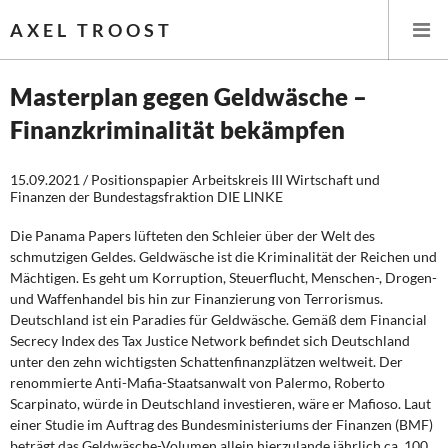
AXEL TROOST
Masterplan gegen Geldwäsche –
Finanzkriminalität bekämpfen
Startseite
15.09.2021 / Positionspapier Arbeitskreis III Wirtschaft und
Themen
Finanzen der Bundestagsfraktion DIE LINKE
Leitlinien linker Wirtschafts- und Finanzpolitik
Die Panama Papers lüfteten den Schleier über der Welt des
schmutzigen Geldes. Geldwäsche ist die Kriminalität der Reichen und
Wirtschaftspolitik
Mächtigen. Es geht um Korruption, Steuerflucht, Menschen-, Drogen-
und Waffenhandel bis hin zur Finanzierung von Terrorismus.
Deutschland ist ein Paradies für Geldwäsche. Gemäß dem Financial
Steuer- und Finanzpolitik
Secrecy Index des Tax Justice Network befindet sich Deutschland
unter den zehn wichtigsten Schattenfinanzplätzen weltweit. Der
Öffentliche Infrastruktur und Daseinsvorsorge
renommierte Anti-Mafia-Staatsanwalt von Palermo, Roberto
Scarpinato, würde in Deutschland investieren, wäre er Mafioso. Laut
Eurokrise und Griechenland
einer Studie im Auftrag des Bundesministeriums der Finanzen (BMF)
beträgt das Geldwäsche-Volumen allein hierzulande jährlich ca. 100