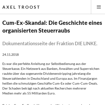
AXEL TROOST
Cum-Ex-Skandal: Die Geschichte eines
organisierten Steuerraubs
Startseite
Themen
Dokumentationsseite der Fraktion DIE LINKE.
Leitlinien linker Wirtschafts- und Finanzpolitik
24.11.2018
Es war die perfekte Anleitung zur Selbstbedienung aus der
Wirtschaftspolitik
Steuerkasse. Ein Netzwerk aus Banken, Anwälten und Superreichen
raubte über das sogenannte Dividenenstripping jahrelang die
Steuer- und Finanzpolitik
Steuerzahlenden in Deutschland und Europa aus. Im Finanzjargon
heißen die schmutzigen Geschäfte Cum-Ex oder Cum-Cum-Deals.
Öffentliche Infrastruktur und Daseinsvorsorge
Der Schaden beträgt nach aktuellen Recherchen mehrerer
Medien mehr als 55 Milliarden Euro.
Eurokrise und Griechenland