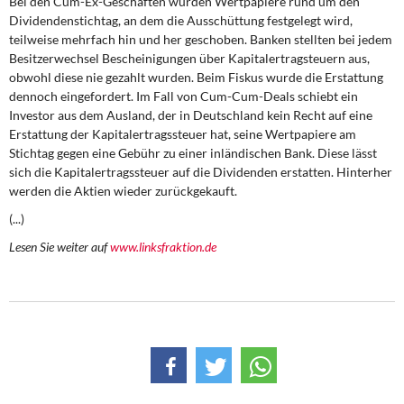
Bei den Cum-Ex-Geschäften wurden Wertpapiere rund um den
DIE LINKE
Dividendenstichtag, an dem die Ausschüttung festgelegt wird,
teilweise mehrfach hin und her geschoben. Banken stellten bei jedem
Weitere Themen
Besitzerwechsel Bescheinigungen über Kapitalertragsteuern aus,
obwohl diese nie gezahlt wurden. Beim Fiskus wurde die Erstattung
Memo-Gruppe
dennoch eingefordert. Im Fall von Cum-Cum-Deals schiebt ein
Investor aus dem Ausland, der in Deutschland kein Recht auf eine
Erstattung der Kapitalertragssteuer hat, seine Wertpapiere am
Institut Solidarische Moderne
Stichtag gegen eine Gebühr zu einer inländischen Bank. Diese lässt
sich die Kapitalertragssteuer auf die Dividenden erstatten. Hinterher
Rosa-Luxemburg-Stiftung
werden die Aktien wieder zurückgekauft.
(...)
Über mich
Lesen Sie weiter auf
www.linksfraktion.de
Kontakt