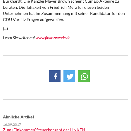
Burkhardt. Die Kanzlei Mayer Brown scheint CumEx-Akteure zu
DIE LINKE
beraten. Die Tätigkeit von Friedrich Merz für diesen beiden
Unternehmen hat im Zusammenhang mit seiner Kandidatur für den
Weitere Themen
CDU Vorsitz Fragen aufgeworfen.
(...)
Memo-Gruppe
Lesen Sie weiter auf
www.finanzwende.de
Institut Solidarische Moderne
Rosa-Luxemburg-Stiftung
Über mich
Kontakt
Ähnliche Artikel
16.09.2017
Zum (Einkommen)Steuerkonzept der LINKEN