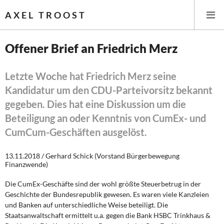
AXEL TROOST
Offener Brief an Friedrich Merz
Startseite
Letzte Woche hat Friedrich Merz seine
Kandidatur um den CDU-Parteivorsitz bekannt
Themen
gegeben. Dies hat eine Diskussion um die
Leitlinien linker Wirtschafts- und Finanzpolitik
Beteiligung an oder Kenntnis von CumEx- und
CumCum-Geschäften ausgelöst.
Wirtschaftspolitik
13.11.2018 / Gerhard Schick (Vorstand Bürgerbewegung
Steuer- und Finanzpolitik
Finanzwende)
Öffentliche Infrastruktur und Daseinsvorsorge
Die CumEx-Geschäfte sind der wohl größte Steuerbetrug in der
Geschichte der Bundesrepublik gewesen. Es waren viele Kanzleien
und Banken auf unterschiedliche Weise beteiligt. Die
Eurokrise und Griechenland
Staatsanwaltschaft ermittelt u.a. gegen die Bank HSBC Trinkhaus &