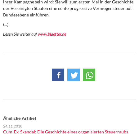
ihrer Kampagne sein wird: Sie will zum ersten Mal in der Geschichte
DIE LINKE
der Vereinigten Staaten eine echte progressive Vermögensteuer auf
Bundesebene einführen.
Weitere Themen
(...)
Memo-Gruppe
Lesen Sie weiter auf
www.blaetter.de
Institut Solidarische Moderne
Rosa-Luxemburg-Stiftung
Über mich
Kontakt
Ähnliche Artikel
24.11.2018
Cum-Ex-Skandal: Die Geschichte eines organisierten Steuerraubs