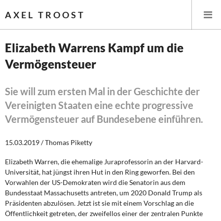
AXEL TROOST
Elizabeth Warrens Kampf um die
Vermögensteuer
Startseite
Themen
Sie will zum ersten Mal in der Geschichte der
Vereinigten Staaten eine echte progressive
Leitlinien linker Wirtschafts- und Finanzpolitik
Vermögensteuer auf Bundesebene einführen.
Wirtschaftspolitik
15.03.2019 / Thomas Piketty
Steuer- und Finanzpolitik
Elizabeth Warren, die ehemalige Juraprofessorin an der Harvard-
Universität, hat jüngst ihren Hut in den Ring geworfen. Bei den
Öffentliche Infrastruktur und Daseinsvorsorge
Vorwahlen der US-Demokraten wird die Senatorin aus dem
Bundesstaat Massachusetts antreten, um 2020 Donald Trump als
Präsidenten abzulösen. Jetzt ist sie mit einem Vorschlag an die
Eurokrise und Griechenland
Öffentlichkeit getreten, der zweifellos einer der zentralen Punkte