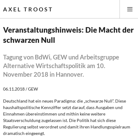
AXEL TROOST
Veranstaltungshinweis: Die Macht der
schwarzen Null
Startseite
Themen
Tagung von BdWi, GEW und Arbeitsgruppe
Alternative Wirtschaftspolitik am 10.
Leitlinien linker Wirtschafts- und Finanzpolitik
November 2018 in Hannover.
Wirtschaftspolitik
06.11.2018 / GEW
Steuer- und Finanzpolitik
Deutschland hat ein neues Paradigma: die „schwarze Null“. Diese
haushaltspolitische Kennziffer setzt darauf, dass Ausgaben und
Öffentliche Infrastruktur und Daseinsvorsorge
Einnahmen übereinstimmen und mithin keine weitere
Staatsverschuldung zugelassen ist. Die Politik hat sich diese
Regulierung selbst verordnet und damit ihren Handlungsspielraum
Eurokrise und Griechenland
dramatisch eingeengt.