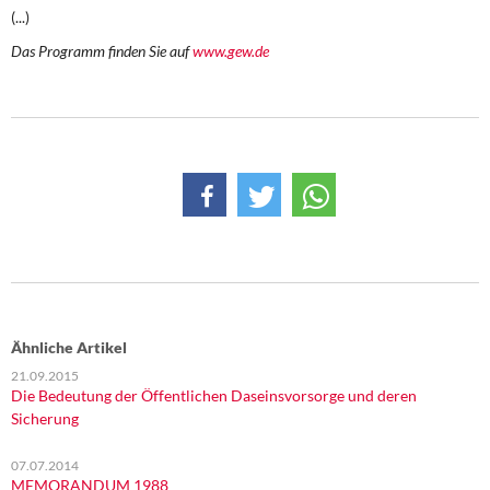
DIE LINKE
(...)
Das Programm finden Sie auf
www.gew.de
Weitere Themen
Memo-Gruppe
Institut Solidarische Moderne
Rosa-Luxemburg-Stiftung
Über mich
Kontakt
Ähnliche Artikel
21.09.2015
Die Bedeutung der Öffentlichen Daseinsvorsorge und deren
Sicherung
07.07.2014
MEMORANDUM 1988