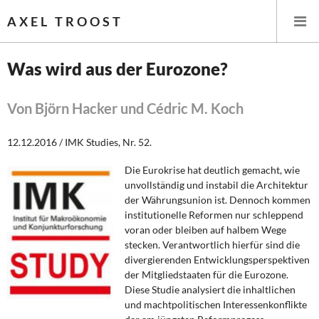
AXEL TROOST
Was wird aus der Eurozone?
Startseite
Von Björn Hacker und Cédric M. Koch
Themen
12.12.2016 / IMK Studies, Nr. 52.
Leitlinien linker Wirtschafts- und Finanzpolitik
Die Eurokrise hat deutlich gemacht, wie
unvollständig und instabil die Architektur
Wirtschaftspolitik
der Währungsunion ist. Dennoch kommen
institutionelle Reformen nur schleppend
Steuer- und Finanzpolitik
voran oder bleiben auf halbem Wege
stecken. Verantwortlich hierfür sind die
divergierenden Entwicklungsperspektiven
Öffentliche Infrastruktur und Daseinsvorsorge
der Mitgliedstaaten für die Eurozone.
Diese Studie analysiert die inhaltlichen
Eurokrise und Griechenland
und machtpolitischen Interessenkonflikte