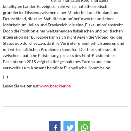
der am jüngsten Reformprozess
DIE LINKE
beteiligten Länder. Es zeigt sich ein wirtschaftstheoretisch
grundierter Dissens zwischen einer Minderheit um Finnland und
Weitere Themen
Deutschland, die eine ‚Stabilitätsunion' befürwortet und einer
Mehrheit um Italien und Frankreich, die eine ‚Fiskalunion' anstrebt.
Memo-Gruppe
Doch die Position einer weitgehenden fiskalischen und politischen
Integration der Eurozone kann sich nicht gegen die Verteidiger des
Status quo durchsetzen, da ihre Vertreter uneinheitlich agieren und
Institut Solidarische Moderne
mit wirtschaftlichen Problemen kämpfen. Der hier untersuchte
zwischenstaatliche Entstehungsprozess des Fünf-Präsidenten-
Rosa-Luxemburg-Stiftung
Berichts von 2015 zeigt ein tief gespaltenes Europa und eine
verzweifelt um Konsens bemühte Europäische Kommission.
Über mich
(...)
Lesen Sie weiter auf
www.boeckler.de
Kontakt