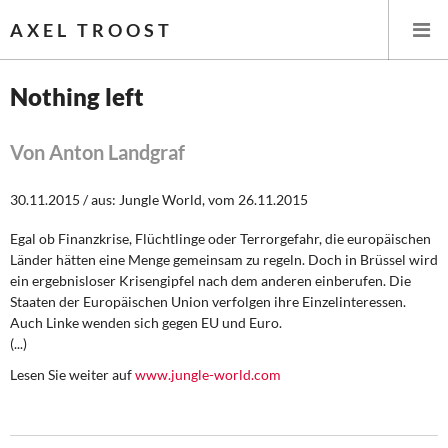
AXEL TROOST
Nothing left
Startseite
Von Anton Landgraf
Themen
30.11.2015 / aus: Jungle World, vom 26.11.2015
Leitlinien linker Wirtschafts- und Finanzpolitik
Egal ob Finanzkrise, Flüchtlinge oder Terrorgefahr, die europäischen
Länder hätten eine Menge gemeinsam zu regeln. Doch in Brüssel wird
Wirtschaftspolitik
ein ergebnisloser Krisengipfel nach dem anderen einberufen. Die
Staaten der Europäischen Union verfolgen ihre Einzelinteressen.
Steuer- und Finanzpolitik
Auch Linke wenden sich gegen EU und Euro.
(...)
Öffentliche Infrastruktur und Daseinsvorsorge
Lesen Sie weiter auf
www.jungle-world.com
Eurokrise und Griechenland