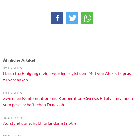
DIE LINKE
Weitere Themen
Memo-Gruppe
Institut Solidarische Moderne
Ähnliche Artikel
Rosa-Luxemburg-Stiftung
15.07.2015
Dass eine Einigung erzielt worden ist, ist dem Mut von Alexis Tsipras
Über mich
zu verdanken
Kontakt
01.02.2015
Zwischen Konfrontation und Kooperation - Syrizas Erfolg hängt auch
vom gesellschaftlichen Druck ab
10.01.2015
Aufstand der Schuldnerländer ist nötig