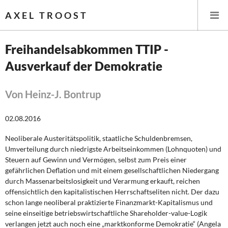
AXEL TROOST
Freihandelsabkommen TTIP -
Ausverkauf der Demokratie
Startseite
Themen
Von Heinz-J. Bontrup
Leitlinien linker Wirtschafts- und Finanzpolitik
02.08.2016
Neoliberale Austeritätspolitik, staatliche Schuldenbremsen,
Wirtschaftspolitik
Umverteilung durch niedrigste Arbeitseinkommen (Lohnquoten) und
Steuern auf Gewinn und Vermögen, selbst zum Preis einer
Steuer- und Finanzpolitik
gefährlichen Deflation und mit einem gesellschaftlichen Niedergang
durch Massenarbeitslosigkeit und Verarmung erkauft, reichen
Öffentliche Infrastruktur und Daseinsvorsorge
offensichtlich den kapitalistischen Herrschaftseliten nicht. Der dazu
schon lange neoliberal praktizierte Finanzmarkt-Kapitalismus und
Eurokrise und Griechenland
seine einseitige betriebswirtschaftliche Shareholder-value-Logik
verlangen jetzt auch noch eine „marktkonforme Demokratie“ (Angela