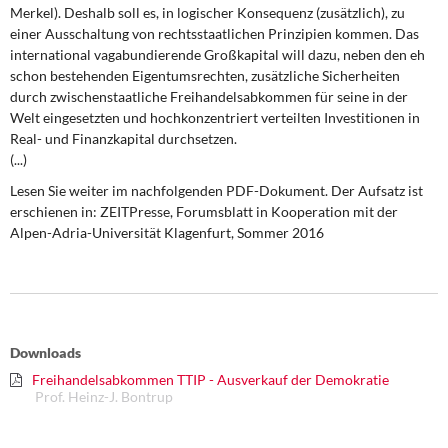
DIE LINKE
Merkel). Deshalb soll es, in logischer Konsequenz (zusätzlich), zu
einer Ausschaltung von rechtsstaatlichen Prinzipien kommen. Das
international vagabundierende Großkapital will dazu, neben den eh
Weitere Themen
schon bestehenden Eigentumsrechten, zusätzliche Sicherheiten
durch zwischenstaatliche Freihandelsabkommen für seine in der
Memo-Gruppe
Welt eingesetzten und hochkonzentriert verteilten Investitionen in
Real- und Finanzkapital durchsetzen.
Institut Solidarische Moderne
(...)
Lesen Sie weiter im nachfolgenden PDF-Dokument. Der Aufsatz ist
Rosa-Luxemburg-Stiftung
erschienen in: ZEITPresse, Forumsblatt in Kooperation mit der
Alpen-Adria-Universität Klagenfurt, Sommer 2016
Über mich
Kontakt
Downloads
Freihandelsabkommen TTIP - Ausverkauf der Demokratie
Prof. Heinz-J. Bontrup