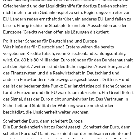
DIE LINKE
Griechenland und der Liquiditätshilfe für dortige Banken scheint
nicht mehr nur ein Gedankenspiel zu sein. Regierungsvertreter von
Weitere Themen
EU-Ländern reden ernsthaft darüber, ein anderes EU-Land fallen zu
lassen. Eine griechische Staatspleite und ein Ausscheiden aus der
Memo-Gruppe
Eurozone (Grexit) werden offen als Lösungen diskutiert.
Politischer Schaden für Deutschland und Europa
Was hieße das für Deutschland? Erstens wären die bereits
Institut Solidarische Moderne
vergebenen Kredite futsch, wenn Griechenland zahlungsunfähig
wird. Ca. 60 bis 80 Milliarden Euro stünden für den Bundeshaushalt
Rosa-Luxemburg-Stiftung
auf dem Spiel. Zweitens sind deutliche negative Auswirkungen auf
das Finanzsystem und die Realwirtschaft in Deutschland und
Über mich
anderen Euro-Ländern keineswegs ausgeschlossen. Drittens – und
das ist der bedeutendste Punkt: Der langfristige politische Schaden
für die Eurozone und die EU wäre kaum abzusehen. Ein Grexit liefert
Kontakt
das Signal, dass der Euro nicht unumkehrbar ist. Das Vertrauen in
Sicherheit und Stabilität der Währung würde noch stärker
beschädigt, die Unsicherheit weiter wachsen.
Scheitert der Euro, dann scheitert Europa
Die Bundeskanzlerin hat zu Recht gesagt: „Scheitert der Euro, dann
scheitert Europa.“ Damit wäre nicht nur der mühsam erreichte und