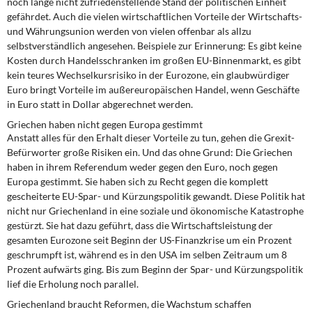
noch lange nicht zufriedenstellende Stand der politischen Einheit
gefährdet. Auch die vielen wirtschaftlichen Vorteile der Wirtschafts-
und Währungsunion werden von vielen offenbar als allzu
selbstverständlich angesehen. Beispiele zur Erinnerung: Es gibt keine
Kosten durch Handelsschranken im großen EU-Binnenmarkt, es gibt
kein teures Wechselkursrisiko in der Eurozone, ein glaubwürdiger
Euro bringt Vorteile im außereuropäischen Handel, wenn Geschäfte
in Euro statt in Dollar abgerechnet werden.
Griechen haben nicht gegen Europa gestimmt
Anstatt alles für den Erhalt dieser Vorteile zu tun, gehen die Grexit-
Befürworter große Risiken ein. Und das ohne Grund: Die Griechen
haben in ihrem Referendum weder gegen den Euro, noch gegen
Europa gestimmt. Sie haben sich zu Recht gegen die komplett
gescheiterte EU-Spar- und Kürzungspolitik gewandt. Diese Politik hat
nicht nur Griechenland in eine soziale und ökonomische Katastrophe
gestürzt. Sie hat dazu geführt, dass die Wirtschaftsleistung der
gesamten Eurozone seit Beginn der US-Finanzkrise um ein Prozent
geschrumpft ist, während es in den USA im selben Zeitraum um 8
Prozent aufwärts ging. Bis zum Beginn der Spar- und Kürzungspolitik
lief die Erholung noch parallel.
Griechenland braucht Reformen, die Wachstum schaffen