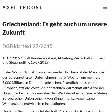
AXEL TROOST
Griechenland: Es geht auch um unsere
Zukunft
Startseite
Themen
DGB klartext 27/2015
Leitlinien linker Wirtschafts- und Finanzpolitik
13.07.2015 / DGB Bundesvorstand, Abteilung Wirtschafts-, Finanz-
und Steuerpolitik, 10.07.2015
Wirtschaftspolitik
In der Weltwirtschaft rumort es wieder: In China ist der Marktwert
der börsennotierten Unternehmen in drei Wochen um mehr als
Steuer- und Finanzpolitik
3.000 Milliarden Dollar eingebrochen. Eigentlich müssten die
Europäer jetzt die Vorteile einer stabilen Wirtschaft direkt vor der
Öffentliche Infrastruktur und Daseinsvorsorge
Haustür erkennen. Sie müssten den Wert der über Jahre errichteten
Europäischen Union sehen – von Binnenmarkt, gemeinsamer
Eurokrise und Griechenland
Währung und entwickelten Institutionen.
Doch das Gegenteil scheint der Fall: Das Ende der Hilfskredite für