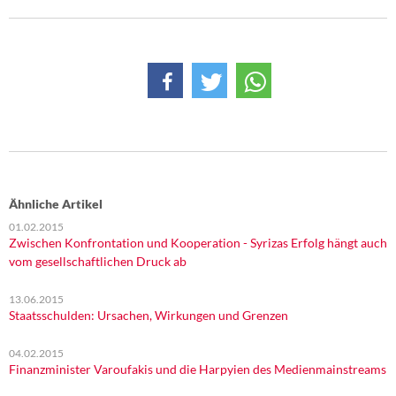
DIE LINKE
Weitere Themen
Memo-Gruppe
Institut Solidarische Moderne
Rosa-Luxemburg-Stiftung
Ähnliche Artikel
Über mich
01.02.2015
Zwischen Konfrontation und Kooperation - Syrizas Erfolg hängt auch
vom gesellschaftlichen Druck ab
Kontakt
13.06.2015
Staatsschulden: Ursachen, Wirkungen und Grenzen
04.02.2015
Finanzminister Varoufakis und die Harpyien des Medienmainstreams