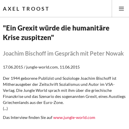
AXEL TROOST
"Ein Grexit würde die humanitäre
Krise zuspitzen"
Startseite
Themen
Joachim Bischoff im Gespräch mit Peter Nowak
Leitlinien linker Wirtschafts- und Finanzpolitik
17.06.2015 / jungle-world.com, 11.06.2015
Der 1944 geborene Publizist und Soziologe Joachim Bischoff ist
Wirtschaftspolitik
Mitherausgeber der Zeitschrift Sozialismus und Autor im VSA-
Verlag. Die Jungle World sprach mit ihm über die griechische
Steuer- und Finanzpolitik
Finanzkrise und das Szenario des sogenannten Grexit, eines Ausstiegs
Griechenlands aus der Euro-Zone.
Öffentliche Infrastruktur und Daseinsvorsorge
(...)
Das Interview finden Sie auf
www.jungle-world.com
Eurokrise und Griechenland