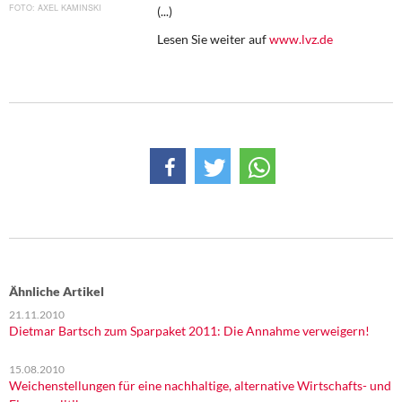
DIE LINKE
AXEL KAMINSKI
(...)
Lesen Sie weiter auf
www.lvz.de
Weitere Themen
Memo-Gruppe
Institut Solidarische Moderne
Rosa-Luxemburg-Stiftung
Über mich
Kontakt
Ähnliche Artikel
21.11.2010
Dietmar Bartsch zum Sparpaket 2011: Die Annahme verweigern!
15.08.2010
Weichenstellungen für eine nachhaltige, alternative Wirtschafts- und