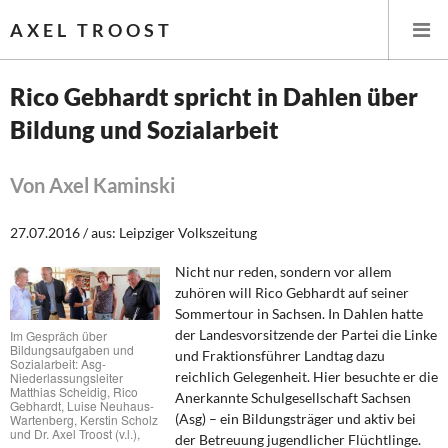
AXEL TROOST
Rico Gebhardt spricht in Dahlen über
Bildung und Sozialarbeit
Startseite
Themen
Von Axel Kaminski
Leitlinien linker Wirtschafts- und Finanzpolitik
27.07.2016 / aus: Leipziger Volkszeitung
Nicht nur reden, sondern vor allem
Wirtschaftspolitik
zuhören will Rico Gebhardt auf seiner
Sommertour in Sachsen. In Dahlen hatte
Steuer- und Finanzpolitik
der Landesvorsitzende der Partei die Linke
Im Gespräch über
Bildungsaufgaben und
und Fraktionsführer Landtag dazu
Sozialarbeit: Asg-
Öffentliche Infrastruktur und Daseinsvorsorge
reichlich Gelegenheit. Hier besuchte er die
Niederlassungsleiter
Matthias Scheidig, Rico
Anerkannte Schulgesellschaft Sachsen
Gebhardt, Luise Neuhaus-
Eurokrise und Griechenland
(Asg) – ein Bildungsträger und aktiv bei
Wartenberg, Kerstin Scholz
und Dr. Axel Troost (v.l.),
der Betreuung jugendlicher Flüchtlinge.