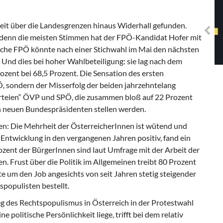
Solidarisches EUropa -
Mosaiklinke Perspektiven
it über die Landesgrenzen hinaus Widerhall gefunden.
 denn die meisten Stimmen hat der FPÖ-Kandidat Hofer mit
ische FPÖ könnte nach einer Stichwahl im Mai den nächsten
 Und dies bei hoher Wahlbeteiligung: sie lag nach dem
ozent bei 68,5 Prozent. Die Sensation des ersten
Ö, sondern der Misserfolg der beiden jahrzehntelang
rteien“ ÖVP und SPÖ, die zusammen bloß auf 22 Prozent
 neuen Bundespräsidenten stellen werden.
en: Die Mehrheit der ÖsterreicherInnen ist wütend und
e Entwicklung in den vergangenen Jahren positiv, fand ein
zent der BürgerInnen sind laut Umfrage mit der Arbeit der
. Frust über die Politik im Allgemeinen treibt 80 Prozent
um den Job angesichts von seit Jahren stetig steigender
spopulisten bestellt.
eg des Rechtspopulismus in Österreich in der Protestwahl
politische Persönlichkeit liege, trifft bei dem relativ