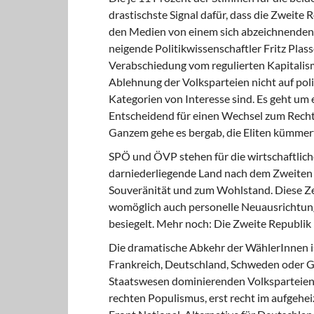
drastischste Signal dafür, dass die Zweite R
den Medien von einem sich abzeichnenden 
neigende Politikwissenschaftler Fritz Pla
Verabschiedung vom regulierten Kapitalism
Ablehnung der Volksparteien nicht auf poli
Kategorien von Interesse sind. Es geht um 
Entscheidend für einen Wechsel zum Rechts
Ganzem gehe es bergab, die Eliten kümmerte
SPÖ und ÖVP stehen für die wirtschaftlich
darniederliegende Land nach dem Zweiten We
Souveränität und zum Wohlstand. Diese Zeit
womöglich auch personelle Neuausrichtung
besiegelt. Mehr noch: Die Zweite Republik l
Die dramatische Abkehr der WählerInnen ist 
Frankreich, Deutschland, Schweden oder Gr
Staatswesen dominierenden Volksparteien 
rechten Populismus, erst recht im aufgehe