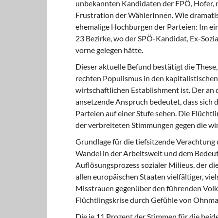
unbekannten Kandidaten der FPÖ, Hofer, ni
Frustration der WählerInnen. Wie dramatisch
ehemalige Hochburgen der Parteien: Im eins
23 Bezirke, wo der SPÖ-Kandidat, Ex-Sozi
vorne gelegen hätte.
Dieser aktuelle Befund bestätigt die These
rechten Populismus in den kapitalistischen
wirtschaftlichen Establishment ist. Der an
ansetzende Anspruch bedeutet, dass sich d
Parteien auf einer Stufe sehen. Die Flüch
der verbreiteten Stimmungen gegen die wirt
Grundlage für die tiefsitzende Verachtung 
Wandel in der Arbeitswelt und dem Bedeut
Auflösungsprozess sozialer Milieus, der die 
allen europäischen Staaten vielfältiger, v
Misstrauen gegenüber den führenden Volksp
Flüchtlingskrise durch Gefühle von Ohnma
Die je 11 Prozent der Stimmen für die beid