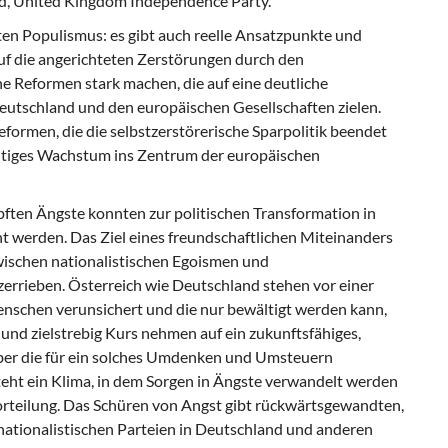
nd, United Kingdom Independence Party.
ten Populismus: es gibt auch reelle Ansatzpunkte und
uf die angerichteten Zerstörungen durch den
 Reformen stark machen, die auf eine deutliche
eutschland und den europäischen Gesellschaften zielen.
formen, die die selbstzerstörerische Sparpolitik beendet
ltiges Wachstum ins Zentrum der europäischen
pften Ängste konnten zur politischen Transformation in
 werden. Das Ziel eines freundschaftlichen Miteinanders
zwischen nationalistischen Egoismen und
errieben. Österreich wie Deutschland stehen vor einer
enschen verunsichert und die nur bewältigt werden kann,
und zielstrebig Kurs nehmen auf ein zukunftsfähiges,
ber die für ein solches Umdenken und Umsteuern
eht ein Klima, in dem Sorgen in Ängste verwandelt werden
teilung. Das Schüren von Angst gibt rückwärtsgewandten,
nationalistischen Parteien in Deutschland und anderen