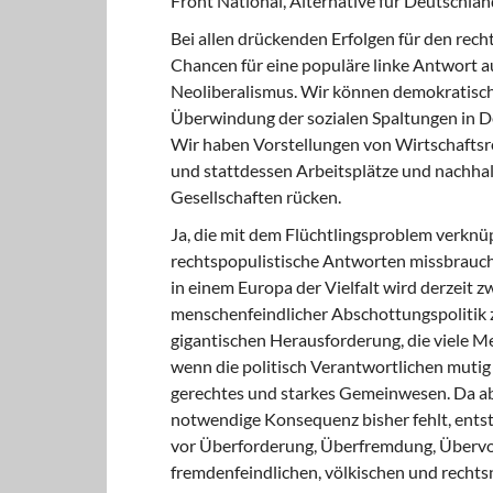
Front National, Alternative für Deutschla
Bei allen drückenden Erfolgen für den rech
Chancen für eine populäre linke Antwort a
Neoliberalismus. Wir können demokratische
Überwindung der sozialen Spaltungen in D
Wir haben Vorstellungen von Wirtschaftsre
und stattdessen Arbeitsplätze und nachha
Gesellschaften rücken.
Ja, die mit dem Flüchtlingsproblem verknü
rechtspopulistische Antworten missbraucht
in einem Europa der Vielfalt wird derzeit 
menschenfeindlicher Abschottungspolitik z
gigantischen Herausforderung, die viele M
wenn die politisch Verantwortlichen mutig 
gerechtes und starkes Gemeinwesen. Da a
notwendige Konsequenz bisher fehlt, entst
vor Überforderung, Überfremdung, Übervor
fremdenfeindlichen, völkischen und rechts