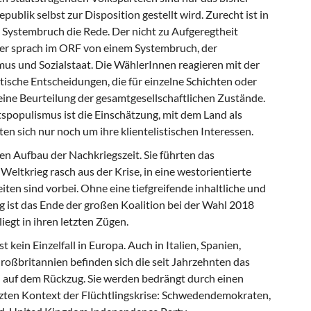
epublik selbst zur Disposition gestellt wird. Zurecht ist in
Systembruch die Rede. Der nicht zu Aufgeregtheit
sser sprach im ORF von einem Systembruch, der
us und Sozialstaat. Die WählerInnen reagieren mit der
tische Entscheidungen, die für einzelne Schichten oder
eine Beurteilung der gesamtgesellschaftlichen Zustände.
populismus ist die Einschätzung, mit dem Land als
n sich nur noch um ihre klientelistischen Interessen.
en Aufbau der Nachkriegszeit. Sie führten das
ltkrieg rasch aus der Krise, in eine westorientierte
en sind vorbei. Ohne eine tiefgreifende inhaltliche und
 ist das Ende der großen Koalition bei der Wahl 2018
iegt in ihren letzten Zügen.
kein Einzelfall in Europa. Auch in Italien, Spanien,
oßbritannien befinden sich die seit Jahrzehnten das
auf dem Rückzug. Sie werden bedrängt durch einen
izten Kontext der Flüchtlingskrise: Schwedendemokraten,