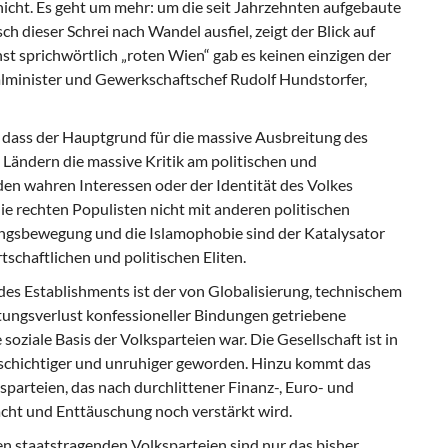
cht. Es geht um mehr: um die seit Jahrzehnten aufgebaute
 dieser Schrei nach Wandel ausfiel, zeigt der Blick auf
t sprichwörtlich „roten Wien“ gab es keinen einzigen der
alminister und Gewerkschaftschef Rudolf Hundstorfer,
, dass der Hauptgrund für die massive Ausbreitung des
 Ländern die massive Kritik am politischen und
 den wahren Interessen oder der Identität des Volkes
ie rechten Populisten nicht mit anderen politischen
tlingsbewegung und die Islamophobie sind der Katalysator
schaftlichen und politischen Eliten.
des Establishments ist der von Globalisierung, technischem
ungsverlust konfessioneller Bindungen getriebene
soziale Basis der Volksparteien war. Die Gesellschaft ist in
ielschichtiger und unruhiger geworden. Hinzu kommt das
arteien, das nach durchlittener Finanz-, Euro- und
cht und Enttäuschung noch verstärkt wird.
en staatstragenden Volksparteien sind nur das bisher