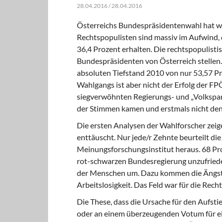
28.04.2016 / 28.04.2016
Österreichs Bundespräsidentenwahl hat we
Rechtspopulisten sind massiv im Aufwind,
36,4 Prozent erhalten. Die rechtspopulist
Bundespräsidenten von Österreich stellen.
absoluten Tiefstand 2010 von nur 53,57 Pr
Wahlgangs ist aber nicht der Erfolg der FP
siegverwöhnten Regierungs- und „Volkspa
der Stimmen kamen und erstmals nicht den
Die ersten Analysen der Wahlforscher zeig
enttäuscht. Nur jede/r Zehnte beurteilt di
Meinungsforschungsinstitut heraus. 68 Pro
rot-schwarzen Bundesregierung unzufrieden
der Menschen um. Dazu kommen die Ängste 
Arbeitslosigkeit. Das Feld war für die Recht
Die These, dass die Ursache für den Aufsti
oder an einem überzeugenden Votum für eine 