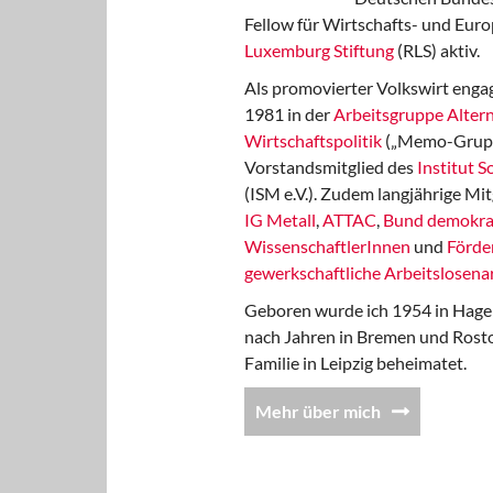
Fellow für Wirtschafts- und Euro
Luxemburg Stiftung
(RLS) aktiv.
Als promovierter Volkswirt engag
1981 in der
Arbeitsgruppe Altern
Wirtschaftspolitik
(„Memo-Gruppe
Vorstandsmitglied des
Institut 
(ISM e.V.). Zudem langjährige Mit
IG Metall
,
ATTAC
,
Bund demokra
WissenschaftlerInnen
und
Förde
gewerkschaftliche Arbeitslosenar
Geboren wurde ich 1954 in Hage
nach Jahren in Bremen und Rost
Familie in Leipzig beheimatet.
Mehr über mich