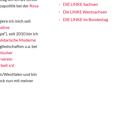
DIE LINKE Sachsen
papolitik bei der
Rosa
Die LINKE Westsachsen
DIE LINKE im Bundestag
iere ich mich seit
ative
“), seit 2010 bin ich
Solidarische Moderne
gliedschaften u.a. bei
tischer
rverein
beit e.V.
n/Westfalen und bin
ock nun mit meiner