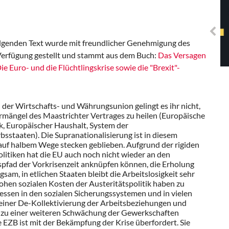
Solidarisches EUropa -
Mosaiklinke Perspektiven
lgenden Text wurde mit freundlicher Genehmigung des
Verfügung gestellt und stammt aus dem Buch:
Das Versagen
ie Euro- und die Flüchtlingskrise sowie die "Brexit"-
 der Wirtschafts- und Währungsunion gelingt es ihr nicht,
rmängel des Maastrichter Vertrages zu heilen (Europäische
ik, Europäischer Haushalt, System der
staaten). Die Supranationalisierung ist in diesem
 auf halbem Wege stecken geblieben. Aufgrund der rigiden
itiken hat die EU auch noch nicht wieder an den
fad der Vorkrisenzeit anknüpfen können, die Erholung
ngsam, in etlichen Staaten bleibt die Arbeitslosigkeit sehr
ohen sozialen Kosten der Austeritätspolitik haben zu
ssen in den sozialen Sicherungssystemen und in vielen
 einer De-Kollektivierung der Arbeitsbeziehungen und
 zu einer weiteren Schwächung der Gewerkschaften
e EZB ist mit der Bekämpfung der Krise überfordert. Sie