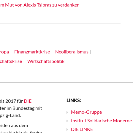
 dem Mut von Alexis Tsipras zu verdanken
ropa
Finanzmarktkrise
Neoliberalismus
chaftskrise
Wirtschaftspolitik
LINKS:
bis 2017 für
DIE
er im Bundestag mit
Memo-Gruppe
pzig-Land.
Institut Solidarische Moderne
iden aus dem
DIE LINKE
ag bin ich als Senior