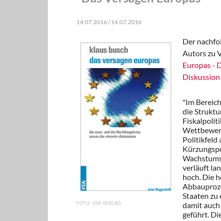
14.07.2016 / 14.07.2016
Der nachfo
Autors zu 
Europas - D
Diskussion
"Im Bereich
die Struktu
Fiskalpolit
Wettbewerbs
Politikfeld
Kürzungspol
Wachstumsp
verläuft la
hoch. Die h
Abbauproze
Staaten zu
VSA VERLAG
damit auch
geführt. Di